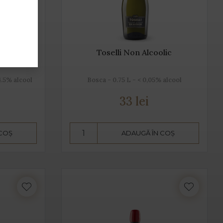
et IGT
Toselli Non Alcoolic
4.5% alcool
Bosca - 0.75 L - < 0,05% alcool
33 lei
 COȘ
ADAUGĂ ÎN COȘ