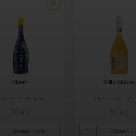
Glamtì
Brilla Mimosa
sca - 0.75 L - 5% alcool
Botter - 0.75 L - 6% a
35 lei
65 lei
ADAUGĂ ÎN COȘ
ADAUGĂ ÎN