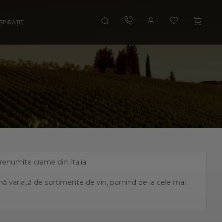
SPIRAȚIE
i renumite crame din Italia.
amă variată de sortimente de vin, pornind de la cele mai
, fiind unul dintre cei mai mari producători de vin italian