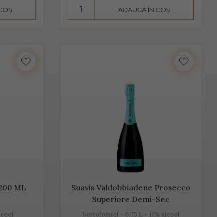
 COȘ
ADAUGĂ ÎN COȘ
seamnă aromă și gust deosebit, dar și un proces de
 de departe cel mai cunoscut. Unii producători, mai
hetta Trevigiana, Perera, Glera lunga, Chardonnay, Pinot
 foarte aproape de Trieste. Peste 50% din producția de
Valdobbiadene, acolo unde sunt peste 150 de producători.
mant italian, cunoscut sub această denumire.
 200 ML
Suavis Valdobbiadene Prosecco
Superiore Demi-Sec
lcool
Bortolomiol - 0.75 L - 11% alcool
rmentează după îmbuteliere și care se consumă de regulă,