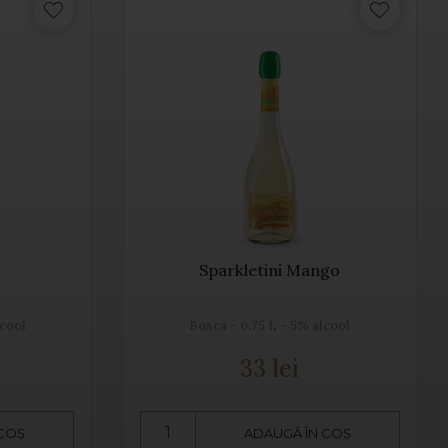
Sparkletini Mango
lcool
Bosca - 0.75 L - 5% alcool
33 lei
 COȘ
ADAUGĂ ÎN COȘ