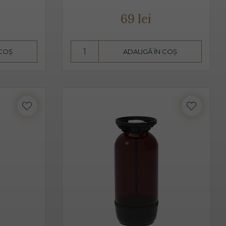
t de bărbați, cât și de femei.
69 lei
vire fiind 2-3 grade C. Am putea spune despre Prosecco că
 COȘ
ADAUGĂ ÎN COȘ
aise, căpșune, având arome ușoare, parfumate. De obicei,
 acesta pare dulce. Alege Extra Dry Prosecco pentru
i.