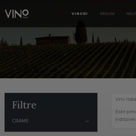
VINURI
REGIUNI
NOUT
Vino Itali
Filtre
Este princ
îndrăzneț
CRAME
Italia ben