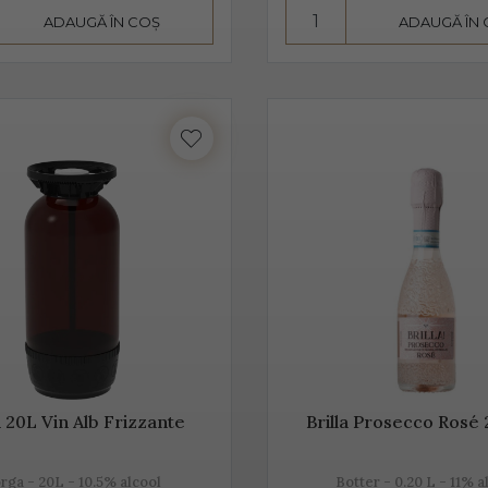
ADAUGĂ ÎN COȘ
ADAUGĂ ÎN
înseamnă mai mult decât „bule”, mai mult decât vin spumant, în
 de tradiție.
este realizat din diferite sortimente de struguri, însă Glera este
pe lângă Glera și alte soiuri de struguri, precum: Verdiso, Bianc
inot Grigio sau Pinot Nero.
 Prosecco provine de la locul de origine - satul Prosecco, situat
provine din acele locuri, mai exact din regiunile Conegliano și 
tia s-au asociat într-un Consorțiu pentru a proteja acest vin spu
i 20L Vin Alb Frizzante
Brilla Prosecco Rosé
rosecco, un vin cunoscut pentru prospețime, aromă și gust
rga - 20L - 10.5% alcool
Botter - 0.20 L - 11% a
este un vin cunoscut pentru prospețime, este un vin care nu fe