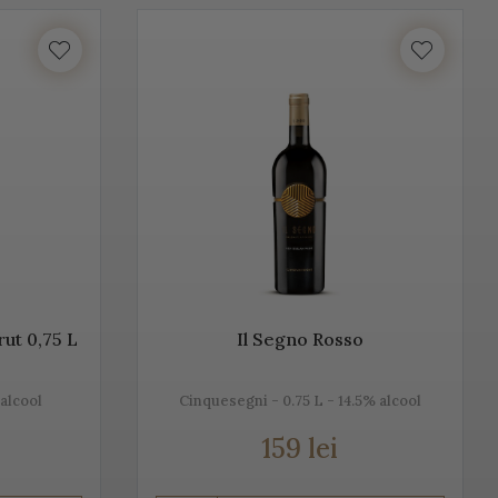
unosc istoria, tradiția, modul de preparare, dar și pe cel de
ntru că ne dorim să aducem Italia la tine acasă!
lume. Vino Italia aduce Prosecco la tine acasă, chiar din
ță cu tradiția, cu locul, cu gustul, dar mai ales cu
n, alb sau rose.
rut 0,75 L
Il Segno Rosso
 alcool
Cinquesegni - 0.75 L - 14.5% alcool
159 lei
u Champagne, însă ele diferă datorită modului de