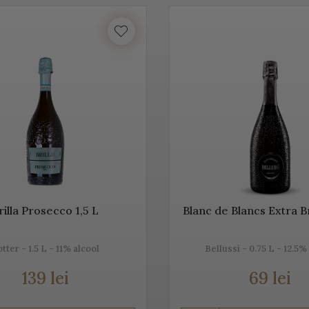
Acest vin italian ajunge în întreaga lume și îi bucură pe cei ce îi c
tea etichetelor de vin de pe Vino Italia este numeroasă și asta pe
CO
ste un vin spumant rafinat, cunoscut în Italia dar și în întreaga 
unde este fabricat și asta pentru că ne dorim să vă facem cunoștin
 acestei băuturi.
tăm mai jos, gama noastră de Prosecco, acest vin spumant italia
rilla Prosecco 1,5 L
Blanc de Blancs Extra B
tter - 1.5 L - 11% alcool
Bellussi - 0.75 L - 12.5%
rosecco
139 lei
69 lei
e cel mai cunoscut vin spumant din Italia. E adesea comparat c
, dar și prin soiurile de struguri folosite.