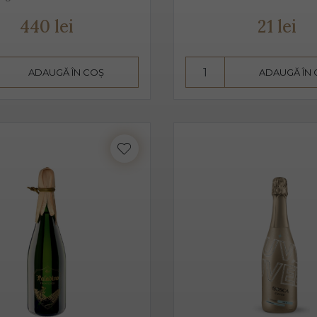
3 ani. Are un conținut scăzut de alcool, astfel că este preferat atâ
440 lei
21 lei
 pahare cu pereți înalți, subțiri, rece, temperatura ideală de ser
n băut de plăcere, dar și ca aperitiv, înainte de servirea mesei.
ADAUGĂ ÎN COȘ
ADAUGĂ ÎN
in proaspăt, ce se prezintă ca un buchet fructat, de măr, pere, c
este un vin sec, însă datorită aromelor fructate ale strugurilor,
 pe care îl poate oferi între dulceața fructelor și aciditatea băuturi