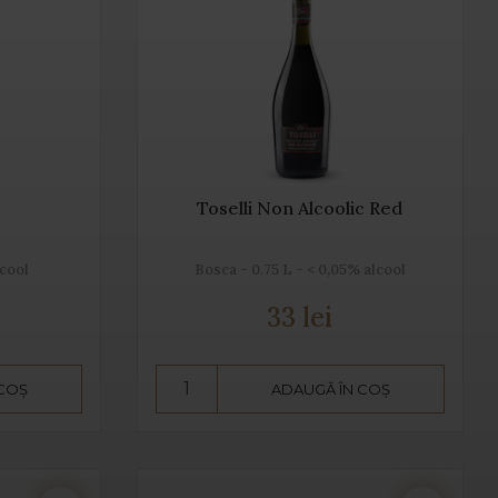
Toselli Non Alcoolic Red
lcool
Bosca - 0.75 L - < 0,05% alcool
33 lei
 COȘ
ADAUGĂ ÎN COȘ