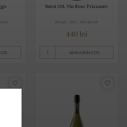
ggo
Butoi 20L Vin Rose Frizzante
lcool
Borga - 20L - 11% alcool
440 lei
 COȘ
ADAUGĂ ÎN COȘ