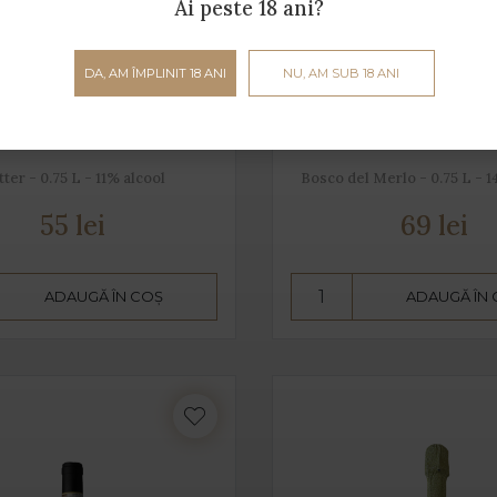
Ai peste 18 ani?
DA, AM ÎMPLINIT 18 ANI
NU, AM SUB 18 ANI
rilla Prosecco Rosé
360 Merlot e Cabern
Veneto
tter - 0.75 L - 11% alcool
Bosco del Merlo - 0.75 L - 1
55 lei
69 lei
ADAUGĂ ÎN COȘ
ADAUGĂ ÎN