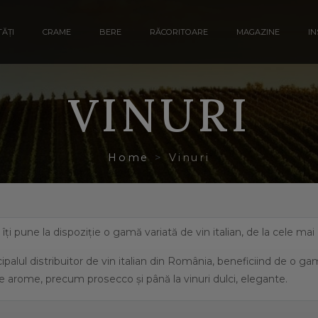
ĂȚI
CRAME
BERE
RĂCORITOARE
MAGAZINE
IN
VINURI
Home
Vinuri
a îți pune la dispoziție o gamă variată de vin italian, de la cele ma
ipalul distribuitor de vin italian din România, beneficiind de o g
e arome, precum prosecco și până la vinuri dulci, elegante.
eficiază de o suprafață de peste 702.000 de hectare de viță de vie