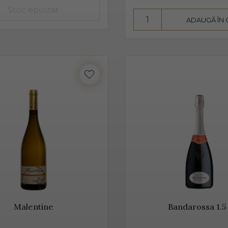
înseamnă mai mult decât „bule”, mai mult decât vin spumant, în
ADAUGĂ ÎN
 de tradiție.
este realizat din diferite sortimente de struguri, însă Glera este
pe lângă Glera și alte soiuri de struguri, precum: Verdiso, Bianc
inot Grigio sau Pinot Nero.
 Prosecco provine de la locul de origine - satul Prosecco, situat
provine din acele locuri, mai exact din regiunile Conegliano și 
tia s-au asociat într-un Consorțiu pentru a proteja acest vin spu
rosecco, un vin cunoscut pentru prospețime, aromă și gust
Malentine
Bandarossa 1.5 
este un vin cunoscut pentru prospețime, este un vin care nu fe