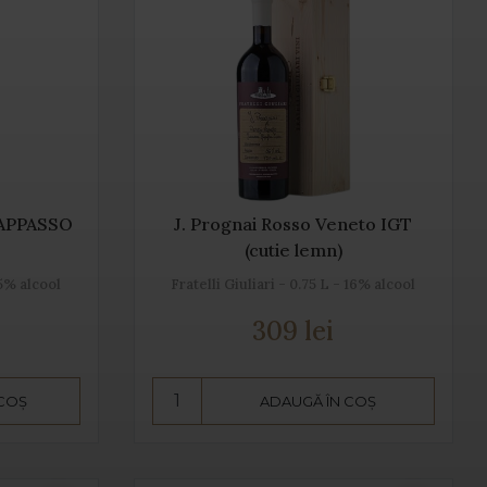
APPASSO
J. Prognai Rosso Veneto IGT
(cutie lemn)
.5% alcool
Fratelli Giuliari - 0.75 L - 16% alcool
309 lei
 COȘ
ADAUGĂ ÎN COȘ