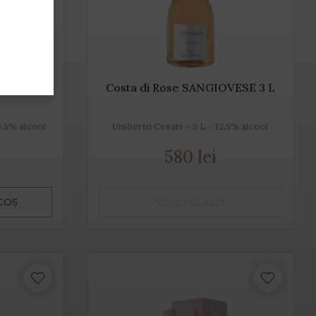
 Manduria
Costa di Rose SANGIOVESE 3 L
4.5% alcool
Umberto Cesari - 3 L - 12.5% alcool
580 lei
 COȘ