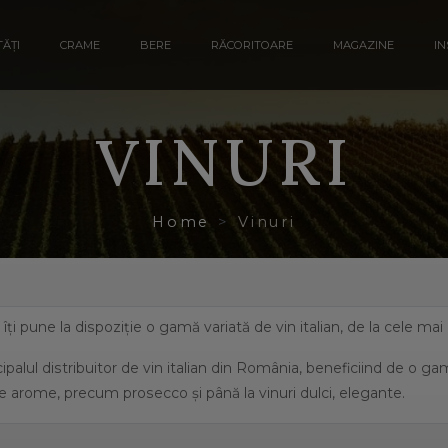
ĂȚI
CRAME
BERE
RĂCORITOARE
MAGAZINE
IN
VINURI
Home
Vinuri
a îți pune la dispoziție o gamă variată de vin italian, de la cele ma
ipalul distribuitor de vin italian din România, beneficiind de o g
e arome, precum prosecco și până la vinuri dulci, elegante.
eficiază de o suprafață de peste 702.000 de hectare de viță de vie