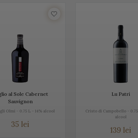
Acest vin italian ajunge în întreaga lume și îi bucură pe cei ce îi c
tea etichetelor de vin de pe Vino Italia este numeroasă și asta pe
CO
ste un vin spumant rafinat, cunoscut în Italia dar și în întreaga 
unde este fabricat și asta pentru că ne dorim să vă facem cunoștin
 acestei băuturi.
tăm mai jos, gama noastră de Prosecco, acest vin spumant italia
lio al Sole Cabernet
Lu Patri
Sauvignon
egli Olmi - 0.75 L - 14% alcool
Cristo di Campobello - 0.75
rosecco
alcool
35 lei
e cel mai cunoscut vin spumant din Italia. E adesea comparat c
139 lei
, dar și prin soiurile de struguri folosite.