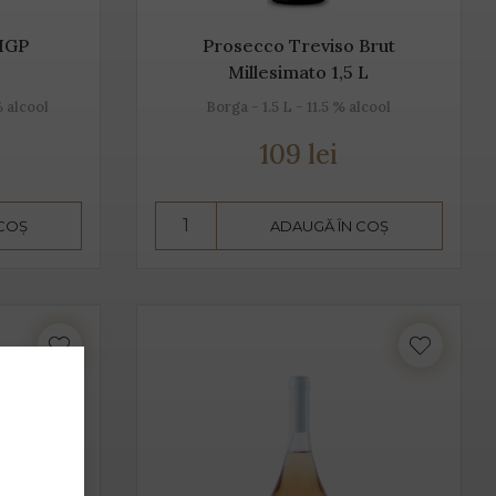
 IGP
Prosecco Treviso Brut
Millesimato 1,5 L
% alcool
Borga - 1.5 L - 11.5 % alcool
109 lei
 COȘ
ADAUGĂ ÎN COȘ