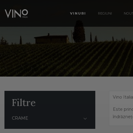
VINURI
REGIUNI
NOUT
Vino Itali
Filtre
Este princ
îndrăzneț
CRAME
Italia ben