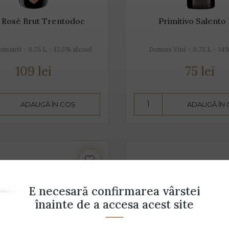
 Rosè Brut Trentodoc
Primitivo Salento
umanti - 0.75 L - 12.5% alcool
Domus Vini - 0.75 L - 14
109 lei
75 lei
ADAUGĂ ÎN COȘ
ADAUGĂ ÎN
E necesară confirmarea vârstei
înainte de a accesa acest site