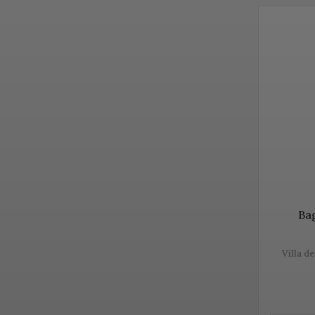
din lume. 
păstrare.
Diversita
PROSEC
Prosecco e
regiunea 
unicitatea
Vă prezen
Bag
Villa d
Despre P
Prosecco 
fabricație