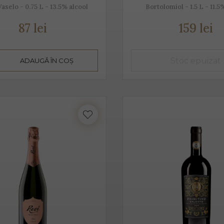
aselo - 0.75 L - 13.5% alcool
Bortolomiol - 1.5 L - 11.5
3 ani. Are un conținut scăzut de alcool, astfel că este preferat atâ
87 lei
159 lei
 pahare cu pereți înalți, subțiri, rece, temperatura ideală de ser
n băut de plăcere, dar și ca aperitiv, înainte de servirea mesei.
ADAUGĂ ÎN COȘ
in proaspăt, ce se prezintă ca un buchet fructat, de măr, pere, c
este un vin sec, însă datorită aromelor fructate ale strugurilor,
 pe care îl poate oferi între dulceața fructelor și aciditatea băuturi