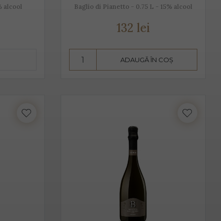
% alcool
Baglio di Pianetto - 0.75 L - 15% alcool
t de bărbați, cât și de femei.
132 lei
vire fiind 2-3 grade C. Am putea spune despre Prosecco că
ADAUGĂ ÎN COȘ
aise, căpșune, având arome ușoare, parfumate. De obicei,
 acesta pare dulce. Alege Extra Dry Prosecco pentru
i.