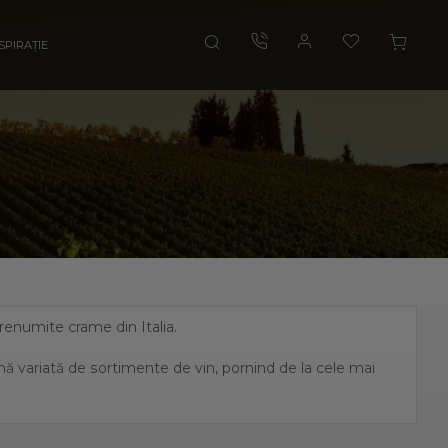
SPIRAȚIE
i renumite crame din Italia.
amă variată de sortimente de vin, pornind de la cele mai
, fiind unul dintre cei mai mari producători de vin italian