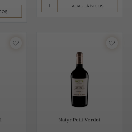
ADAUGĂ ÎN COȘ
seamnă aromă și gust deosebit, dar și un proces de
 COȘ
 de departe cel mai cunoscut. Unii producători, mai
hetta Trevigiana, Perera, Glera lunga, Chardonnay, Pinot
 foarte aproape de Trieste. Peste 50% din producția de
Valdobbiadene, acolo unde sunt peste 150 de producători.
mant italian, cunoscut sub această denumire.
l
Natyr Petit Verdot
rmentează după îmbuteliere și care se consumă de regulă,