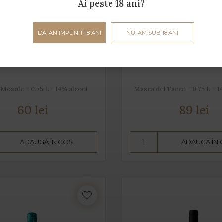
Ai peste 18 ani?
DA, AM ÎMPLINIT 18 ANI
NU, AM SUB 18 ANI
Merlot DOC
Li Filitti - Primitivo di
Mosole - 0.75 L - 14% alcool
Masca del Tacco - 0.75 L - 1
60 lei
89 lei
ADAUGĂ ÎN COȘ
ADAUGĂ ÎN