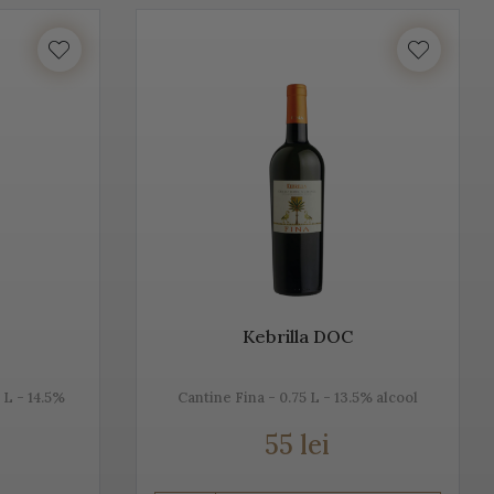
unosc istoria, tradiția, modul de preparare, dar și pe cel de
ntru că ne dorim să aducem Italia la tine acasă!
lume. Vino Italia aduce Prosecco la tine acasă, chiar din
ță cu tradiția, cu locul, cu gustul, dar mai ales cu
n, alb sau rose.
Kebrilla DOC
 L - 14.5%
Cantine Fina - 0.75 L - 13.5% alcool
55 lei
u Champagne, însă ele diferă datorită modului de