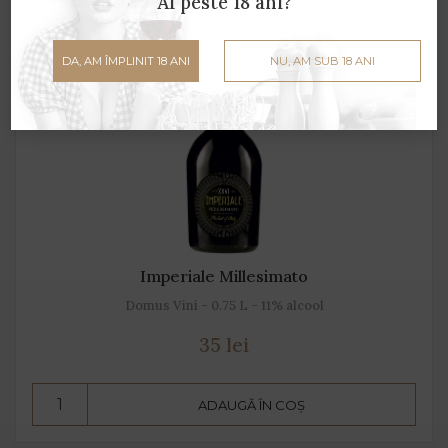
Ai peste 18 ani?
DA, AM ÎMPLINIT 18 ANI
NU, AM SUB 18 ANI
Imperiale Millesimato
Domus Vini - 0.75 L - 11% alcool
35 lei
ADAUGĂ ÎN COȘ