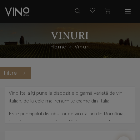
VINURI
Home
Vinuri
Filtre
Vino Italia îți pune la dispoziție o gamă variată de vin
italian, de la cele mai renumite crame din Italia.
Este principalul distribuitor de vin italian din România,
beneficiind de o gamă variată de sortimente de vin,
pornind de la cele mai îndrăznețe arome, precum
prosecco și până la vinuri dulci, elegante.