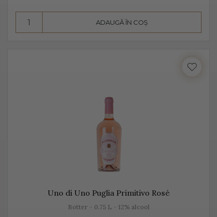
însă datorită aromelor fructate ale strugurilor, acesta
pare dulce. Alege Extra Dry Prosecco pentru echilibrul
ADAUGĂ ÎN COȘ
pe care îl poate oferi între dulceața fructelor și
aciditatea băuturii.
Uno di Uno Puglia Primitivo Rosé
Botter - 0.75 L - 12% alcool