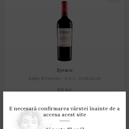
Syraco
Baglio di Pianetto - 0.75 L - 14.5% alcool
69 lei
ADAUGĂ ÎN COȘ
E necesară confirmarea vârstei
înainte de a
accesa acest site