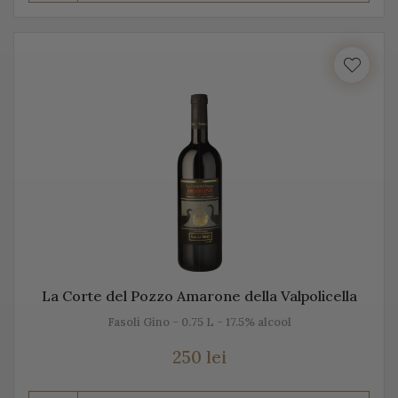
Prosecco este realizat din diferite sortimente de
struguri, însă Glera este de departe cel mai cunoscut.
Unii producători, mai amestecă pe lângă Glera și alte
soiuri de struguri, precum: Verdiso, Bianchetta
Trevigiana, Perera, Glera lunga, Chardonnay, Pinot
Bianco, Pinot Grigio sau Pinot Nero.
Numele de Prosecco provine de la locul de origine -
satul Prosecco, situat foarte aproape de Trieste. Peste
50% din producția de Prosecco provine din acele locuri,
mai exact din regiunile Conegliano și Valdobbiadene,
La Corte del Pozzo Amarone della Valpolicella
acolo unde sunt peste 150 de producători. Toți aceștia s-
Fasoli Gino - 0.75 L - 17.5% alcool
au asociat într-un Consorțiu pentru a proteja acest vin
spumant italian, cunoscut sub această denumire.
250 lei