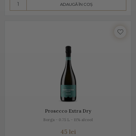
ADAUGĂ ÎN COȘ
Consumă Prosecco, un vin cunoscut pentru
prospețime, aromă și gust
Prosecco este un vin cunoscut pentru prospețime, este
un vin care nu fermentează după îmbuteliere și care se
consumă de regulă, în primii 3 ani. Are un conținut
scăzut de alcool, astfel că este preferat atât de bărbați,
cât și de femei.
Se bea în pahare cu pereți înalți, subțiri, rece,
temperatura ideală de servire fiind 2-3 grade C. Am
putea spune despre Prosecco că este un vin băut de
plăcere, dar și ca aperitiv, înainte de servirea mesei.
Prosecco Extra Dry
Este un vin proaspăt, ce se prezintă ca un buchet
Borga - 0.75 L - 11% alcool
fructat, de măr, pere, caise, căpșune, având arome
45 lei
ușoare, parfumate. De obicei, Prosecco este un vin sec,