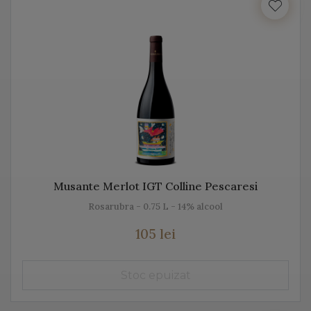
Italia beneficiază de o suprafață de peste 702.000 de
hectare de viță de vie, fiind unul dintre cei mai mari
producători de vin italian din lume. Acest vin italian
ajunge în întreaga lume și îi bucură pe cei ce îi cunosc
istoria, tradiția, modul de preparare, dar și pe cel de
păstrare.
Diversitatea etichetelor de vin de pe Vino Italia este
numeroasă și asta pentru că ne dorim să aducem Italia
la tine acasă!
Musante Merlot IGT Colline Pescaresi
Rosarubra - 0.75 L - 14% alcool
PROSECCO
105 lei
Prosecco este un vin spumant rafinat, cunoscut în Italia
dar și în întreaga lume. Vino Italia aduce Prosecco la
tine acasă, chiar din regiunea unde este fabricat și asta
pentru că ne dorim să vă facem cunoștință cu tradiția,