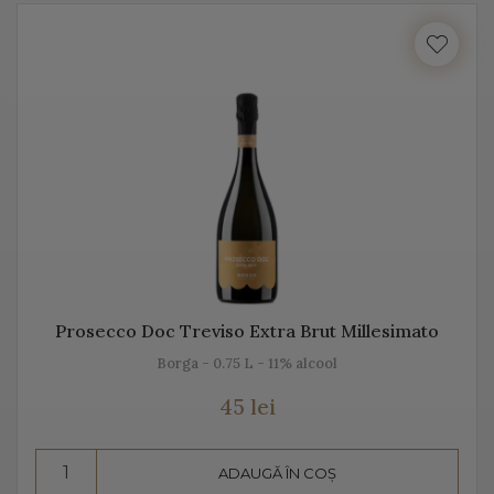
cu locul, cu gustul, dar mai ales cu unicitatea acestei
băuturi.
Vă prezentăm mai jos, gama noastră de Prosecco, acest
vin spumant italian, alb sau rose.
Despre Prosecco
Prosecco e cel mai cunoscut vin spumant din Italia. E
adesea comparat cu Champagne, însă ele diferă
datorită modului de fabricație, dar și prin soiurile de
Prosecco Doc Treviso Extra Brut Millesimato
struguri folosite.
Borga - 0.75 L - 11% alcool
Prosecco înseamnă mai mult decât „bule”, mai mult
45 lei
decât vin spumant, înseamnă aromă și gust deosebit,
dar și un proces de vinificație de tradiție.
ADAUGĂ ÎN COȘ