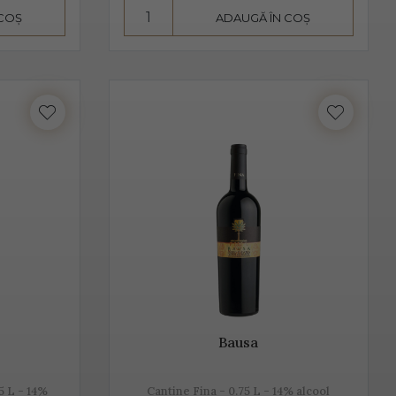
 COȘ
ADAUGĂ ÎN COȘ
seamnă aromă și gust deosebit, dar și un proces de
 de departe cel mai cunoscut. Unii producători, mai
hetta Trevigiana, Perera, Glera lunga, Chardonnay, Pinot
 foarte aproape de Trieste. Peste 50% din producția de
Valdobbiadene, acolo unde sunt peste 150 de producători.
mant italian, cunoscut sub această denumire.
Bausa
5 L - 14%
Cantine Fina - 0.75 L - 14% alcool
rmentează după îmbuteliere și care se consumă de regulă,