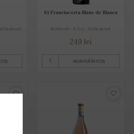
61 Franciacorta Blanc de Blancs
14.5% alcool
Berlucchi - 0.75 L - 12.5% alcool
249 lei
 COȘ
ADAUGĂ ÎN COȘ