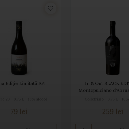
na Ediție Limitată IGT
In & Out BLACK ED
Montepulciano d'Abr
re 29 - 0.75 L - 13% alcool
Collefrisio - 0.75 L - 16
79 lei
259 lei