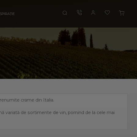
SPIRAȚIE
i renumite crame din Italia.
amă variată de sortimente de vin, pornind de la cele mai
, fiind unul dintre cei mai mari producători de vin italian