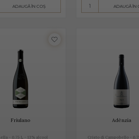
ADAUGĂ ÎN COȘ
ADAUGĂ ÎN
înseamnă mai mult decât „bule”, mai mult decât vin spumant, în
 de tradiție.
este realizat din diferite sortimente de struguri, însă Glera este
pe lângă Glera și alte soiuri de struguri, precum: Verdiso, Bianc
inot Grigio sau Pinot Nero.
 Prosecco provine de la locul de origine - satul Prosecco, situat
provine din acele locuri, mai exact din regiunile Conegliano și 
tia s-au asociat într-un Consorțiu pentru a proteja acest vin spu
Friulano
Adènzia
rosecco, un vin cunoscut pentru prospețime, aromă și gust
ella - 0.75 L - 13% alcool
Cristo di Campobello - 0.7
este un vin cunoscut pentru prospețime, este un vin care nu fe