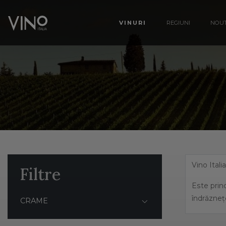
VINURI
REGIUNI
NOUT
Vino Itali
Filtre
Este princ
îndrăzneț
CRAME
Italia ben