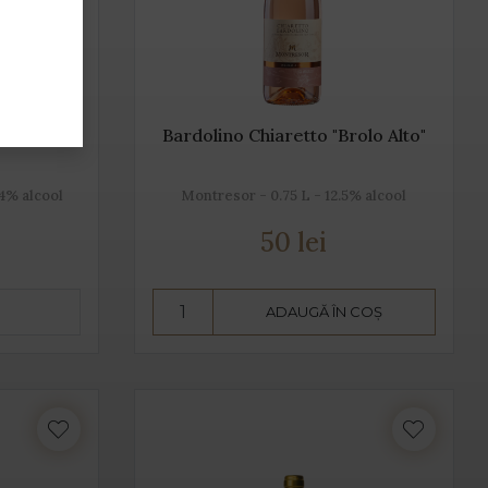
Bardolino Chiaretto "Brolo Alto"
14% alcool
Montresor - 0.75 L - 12.5% alcool
50 lei
ADAUGĂ ÎN COȘ