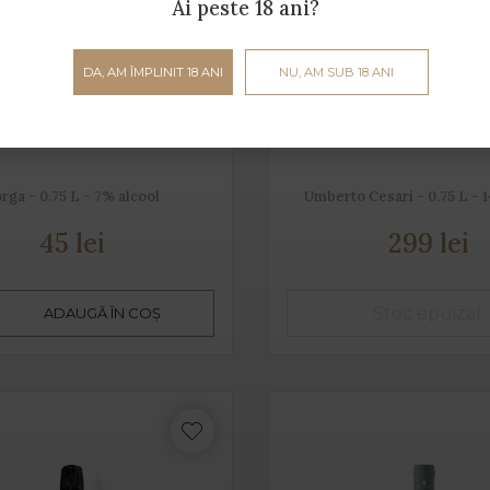
Ai peste 18 ani?
DA, AM ÎMPLINIT 18 ANI
NU, AM SUB 18 ANI
Manzoni Moscato
Tauleto
rga - 0.75 L - 7% alcool
Umberto Cesari - 0.75 L - 
45 lei
299 lei
ADAUGĂ ÎN COȘ