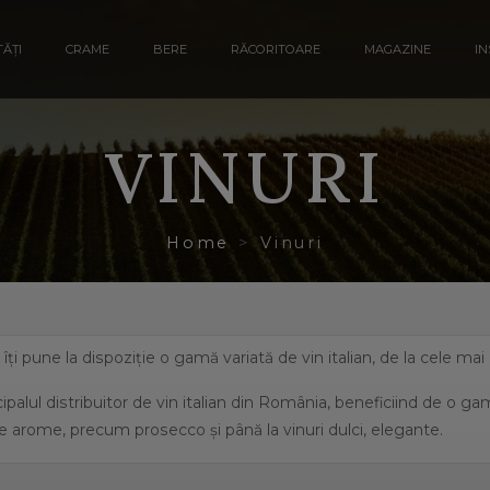
ĂȚI
CRAME
BERE
RĂCORITOARE
MAGAZINE
IN
VINURI
Home
Vinuri
a îți pune la dispoziție o gamă variată de vin italian, de la cele ma
ipalul distribuitor de vin italian din România, beneficiind de o g
e arome, precum prosecco și până la vinuri dulci, elegante.
eficiază de o suprafață de peste 702.000 de hectare de viță de vie