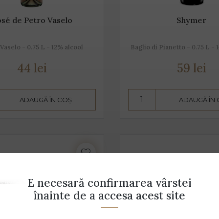
sé de Petro Vaselo
Shymer
Vaselo - 0.75 L - 12% alcool
Baglio di Pianetto - 0.75 L - 
44 lei
59 lei
ADAUGĂ ÎN COȘ
ADAUGĂ ÎN
E necesară confirmarea vârstei
înainte de a accesa acest site