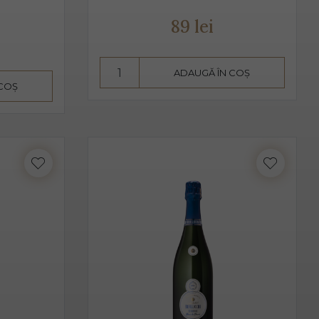
t de bărbați, cât și de femei.
89 lei
vire fiind 2-3 grade C. Am putea spune despre Prosecco că
ADAUGĂ ÎN COȘ
 COȘ
aise, căpșune, având arome ușoare, parfumate. De obicei,
 acesta pare dulce. Alege Extra Dry Prosecco pentru
i.