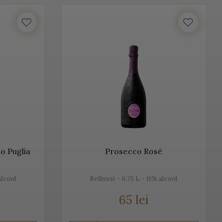
unosc istoria, tradiția, modul de preparare, dar și pe cel de
ntru că ne dorim să aducem Italia la tine acasă!
lume. Vino Italia aduce Prosecco la tine acasă, chiar din
ță cu tradiția, cu locul, cu gustul, dar mai ales cu
n, alb sau rose.
o Puglia
Prosecco Rosé
alcool
Bellussi - 0.75 L - 11% alcool
65 lei
u Champagne, însă ele diferă datorită modului de