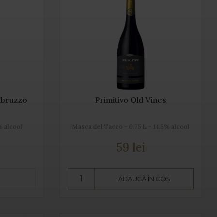
Abruzzo
Primitivo Old Vines
% alcool
Masca del Tacco - 0.75 L - 14.5% alcool
59 lei
ADAUGĂ ÎN COȘ