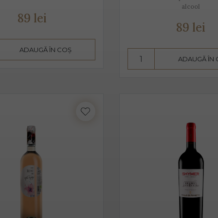
alcool
3 ani. Are un conținut scăzut de alcool, astfel că este preferat atâ
89 lei
89 lei
 pahare cu pereți înalți, subțiri, rece, temperatura ideală de ser
n băut de plăcere, dar și ca aperitiv, înainte de servirea mesei.
ADAUGĂ ÎN COȘ
ADAUGĂ ÎN
in proaspăt, ce se prezintă ca un buchet fructat, de măr, pere, c
este un vin sec, însă datorită aromelor fructate ale strugurilor,
 pe care îl poate oferi între dulceața fructelor și aciditatea băuturi