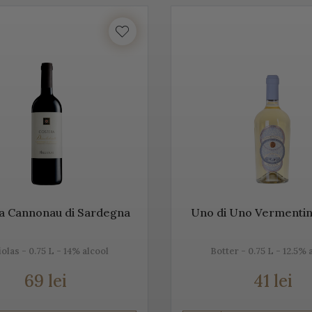
Acest vin italian ajunge în întreaga lume și îi bucură pe cei ce îi c
tea etichetelor de vin de pe Vino Italia este numeroasă și asta pe
CO
ste un vin spumant rafinat, cunoscut în Italia dar și în întreaga 
unde este fabricat și asta pentru că ne dorim să vă facem cunoștin
 acestei băuturi.
tăm mai jos, gama noastră de Prosecco, acest vin spumant italia
a Cannonau di Sardegna
Uno di Uno Vermentin
olas - 0.75 L - 14% alcool
Botter - 0.75 L - 12.5% 
rosecco
69 lei
41 lei
e cel mai cunoscut vin spumant din Italia. E adesea comparat c
, dar și prin soiurile de struguri folosite.