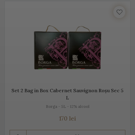
cu locul, cu gustul, dar mai ales cu unicitatea acestei
băuturi.
Vă prezentăm mai jos, gama noastră de Prosecco, acest
vin spumant italian, alb sau rose.
Despre Prosecco
Prosecco e cel mai cunoscut vin spumant din Italia. E
adesea comparat cu Champagne, însă ele diferă
datorită modului de fabricație, dar și prin soiurile de
Set 2 Bag in Box Cabernet Sauvignon Roșu Sec 5
struguri folosite.
L
Prosecco înseamnă mai mult decât „bule”, mai mult
Borga - 5L - 12% alcool
decât vin spumant, înseamnă aromă și gust deosebit,
170 lei
dar și un proces de vinificație de tradiție.