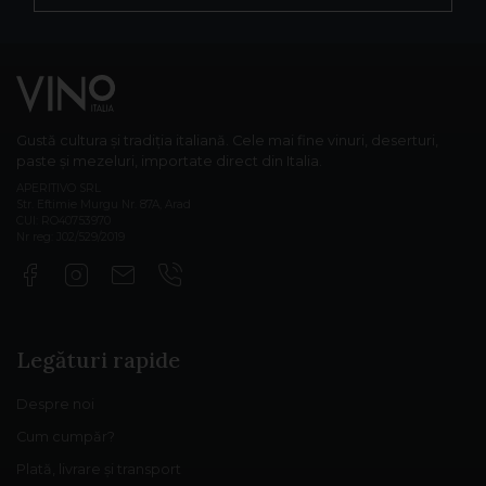
Gustă cultura și tradiția italiană. Cele mai fine vinuri, deserturi,
paste și mezeluri, importate direct din Italia.
APERITIVO SRL
Str. Eftimie Murgu Nr. 87A, Arad
CUI: RO40753970
Nr reg: J02/529/2019
Legături rapide
Despre noi
Cum cumpăr?
Plată, livrare și transport