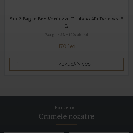
Set 2 Bag in Box Verduzzo Friulano Alb Demisec 5
L
Borga - 5L - 12% alcool
170 lei
ADAUGĂ ÎN COȘ
Parteneri
Cramele noastre