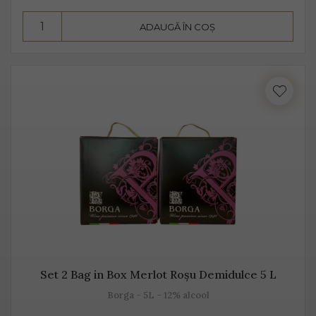
Consumă Prosecco, un vin cunoscut pentru
ADAUGĂ ÎN COȘ
prospețime, aromă și gust
Prosecco este un vin cunoscut pentru prospețime, este
un vin care nu fermentează după îmbuteliere și care se
consumă de regulă, în primii 3 ani. Are un conținut
scăzut de alcool, astfel că este preferat atât de bărbați,
cât și de femei.
Se bea în pahare cu pereți înalți, subțiri, rece,
temperatura ideală de servire fiind 2-3 grade C. Am
putea spune despre Prosecco că este un vin băut de
plăcere, dar și ca aperitiv, înainte de servirea mesei.
Set 2 Bag in Box Merlot Roșu Demidulce 5 L
Este un vin proaspăt, ce se prezintă ca un buchet
fructat, de măr, pere, caise, căpșune, având arome
Borga - 5L - 12% alcool
ușoare, parfumate. De obicei, Prosecco este un vin sec,