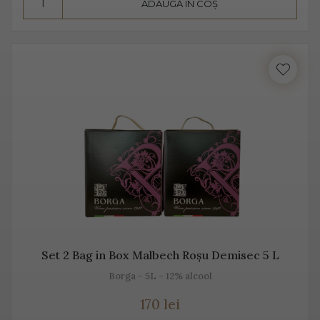
ADAUGĂ ÎN COȘ
Prosecco este realizat din diferite sortimente de
struguri, însă Glera este de departe cel mai cunoscut.
Unii producători, mai amestecă pe lângă Glera și alte
soiuri de struguri, precum: Verdiso, Bianchetta
Trevigiana, Perera, Glera lunga, Chardonnay, Pinot
Bianco, Pinot Grigio sau Pinot Nero.
Numele de Prosecco provine de la locul de origine -
satul Prosecco, situat foarte aproape de Trieste. Peste
50% din producția de Prosecco provine din acele locuri,
mai exact din regiunile Conegliano și Valdobbiadene,
acolo unde sunt peste 150 de producători. Toți aceștia s-
Set 2 Bag in Box Malbech Roșu Demisec 5 L
au asociat într-un Consorțiu pentru a proteja acest vin
Borga - 5L - 12% alcool
spumant italian, cunoscut sub această denumire.
170 lei