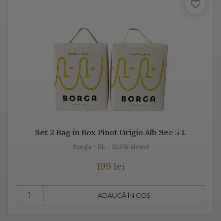
Italia beneficiază de o suprafață de peste 702.000 de
hectare de viță de vie, fiind unul dintre cei mai mari
producători de vin italian din lume. Acest vin italian
ajunge în întreaga lume și îi bucură pe cei ce îi cunosc
istoria, tradiția, modul de preparare, dar și pe cel de
păstrare.
Diversitatea etichetelor de vin de pe Vino Italia este
numeroasă și asta pentru că ne dorim să aducem Italia
la tine acasă!
Set 2 Bag in Box Pinot Grigio Alb Sec 5 L
Borga - 5L - 12.5% alcool
PROSECCO
199 lei
Prosecco este un vin spumant rafinat, cunoscut în Italia
dar și în întreaga lume. Vino Italia aduce Prosecco la
ADAUGĂ ÎN COȘ
tine acasă, chiar din regiunea unde este fabricat și asta
pentru că ne dorim să vă facem cunoștință cu tradiția,