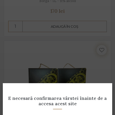
Borga - 5L - 11% alcool
170 lei
ADAUGĂ ÎN COȘ
E necesară confirmarea vârstei
înainte de a
accesa acest site