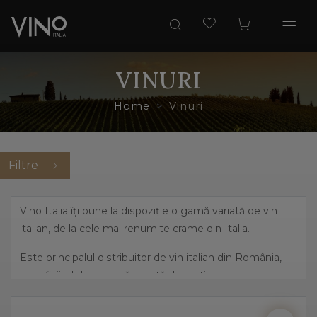
VINURI
Home
Vinuri
Filtre
Vino Italia îți pune la dispoziție o gamă variată de vin
italian, de la cele mai renumite crame din Italia.
Este principalul distribuitor de vin italian din România,
beneficiind de o gamă variată de sortimente de vin,
pornind de la cele mai îndrăznețe arome, precum
prosecco și până la vinuri dulci, elegante.