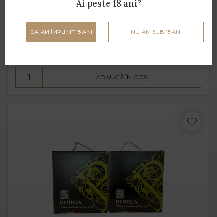
Ai peste 18 ani?
Set 2 Bag in Box Chardonnay Trevenezie Alb Sec
5 L
Borga - 5L - 12% alcool
DA, AM ÎMPLINIT 18 ANI
NU, AM SUB 18 ANI
170 lei
ADAUGĂ ÎN COȘ