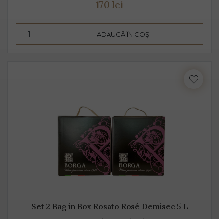
170 lei
însă datorită aromelor fructate ale strugurilor, acesta
pare dulce. Alege Extra Dry Prosecco pentru echilibrul
pe care îl poate oferi între dulceața fructelor și
ADAUGĂ ÎN COȘ
aciditatea băuturii.
Set 2 Bag in Box Rosato Rosé Demisec 5 L