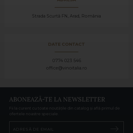
Strada Scurtă FN, Arad,
România
DATE CONTACT
0774 023 546
office@vinoitalia.ro
ABONEAZĂ-TE LA NEWSLETTER
Fii la curent cu toate noutățile din catalog și află primul de
ofertele noastre speciale.