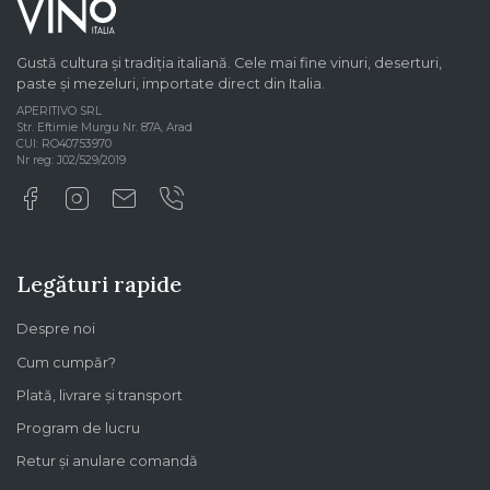
Gustă cultura și tradiția italiană. Cele mai fine vinuri, deserturi,
paste și mezeluri, importate direct din Italia.
APERITIVO SRL
Str. Eftimie Murgu Nr. 87A, Arad
CUI: RO40753970
Nr reg: J02/529/2019
Legături rapide
Despre noi
Cum cumpăr?
Plată, livrare și transport
Program de lucru
Retur și anulare comandă