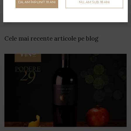
DA, AM ÎMPLINIT 18 ANI
NU, AM SUB 18 ANI
Cele mai recente articole pe blog