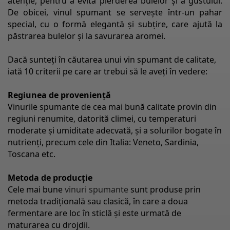
atenție, pentru a evita pierderea bulelor și a gustului.
De obicei, vinul spumant se servește într-un pahar
special, cu o formă elegantă și subțire, care ajută la
păstrarea bulelor și la savurarea aromei.
Dacă sunteți în căutarea unui vin spumant de calitate,
iată 10 criterii pe care ar trebui să le aveți în vedere:
Regiunea de proveniență
Vinurile spumante de cea mai bună calitate provin din
regiuni renumite, datorită climei, cu temperaturi
moderate și umiditate adecvată, și a solurilor bogate în
nutrienți, precum cele din Italia: Veneto, Sardinia,
Toscana etc.
Metoda de producție
Cele mai bune
vinuri spumante
sunt produse prin
metoda tradițională sau clasică, în care a doua
fermentare are loc în sticlă și este urmată de
maturarea cu drojdii.