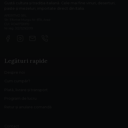
Gustă cultura și tradiția italiană. Cele mai fine vinuri, deserturi,
paste și mezeluri, importate direct din Italia.
APERITIVO SRL
Str. Eftimie Murgu Nr. 87A, Arad
CUI: RO40753970
Nr reg: J02/529/2019
Legături rapide
Despre noi
Cum cumpăr?
Plată, livrare și transport
Program de lucru
Retur și anulare comandă
Contact