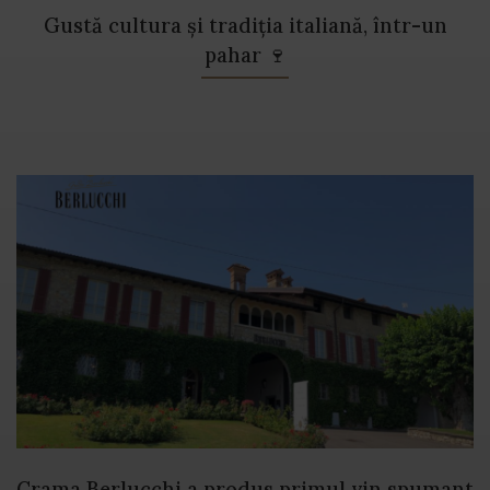
Gustă cultura și tradiția italiană, într-un
pahar 🍷
Crama Berlucchi a produs primul vin spumant