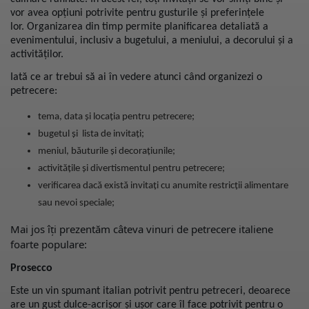
vor avea opțiuni potrivite pentru gusturile și preferințele
lor.
Organizarea din timp permite planificarea detaliată a
evenimentului, inclusiv a bugetului, a meniului, a decorului și a
activităților.
Iată ce ar trebui să ai în vedere atunci când organizezi o
petrecere:
tema, data și locația pentru petrecere;
bugetul și lista de invitați;
meniul, băuturile și decorațiunile;
activitățile și divertismentul pentru petrecere;
verificarea dacă există invitați cu anumite restricții alimentare
sau nevoi speciale;
Mai jos îți prezentăm câteva vinuri de petrecere italiene
foarte populare:
Prosecco
Este un vin spumant italian potrivit pentru petreceri, deoarece
are un gust dulce-acrișor și ușor care îl face potrivit pentru o