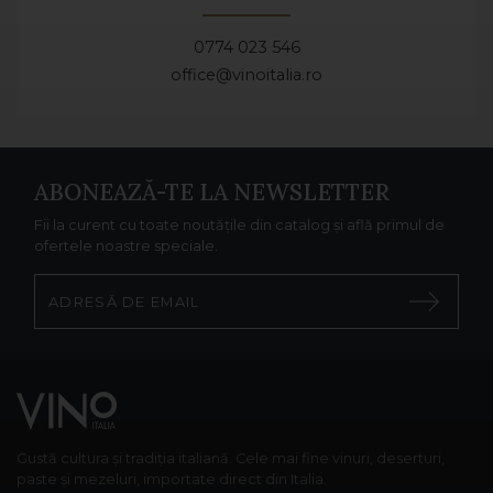
0774 023 546
office@vinoitalia.ro
ABONEAZĂ-TE LA NEWSLETTER
Fii la curent cu toate noutățile din catalog și află primul de
ofertele noastre speciale.
Gustă cultura și tradiția italiană. Cele mai fine vinuri, deserturi,
paste și mezeluri, importate direct din Italia.