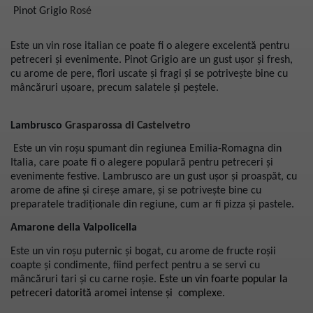
Pinot Grigio
Rosé
Este un vin rose italian ce poate fi o alegere excelentă pentru
petreceri și evenimente. Pinot Grigio are un gust ușor și fresh,
cu arome de pere, flori uscate și fragi și se potrivește bine cu
mâncăruri ușoare, precum salatele și peștele.
Lambrusco
Grasparossa di Castelvetro
Este un vin roșu spumant din regiunea Emilia-Romagna din
Italia, care poate fi o alegere populară pentru petreceri și
evenimente festive. Lambrusco are un gust ușor și proaspăt, cu
arome de afine și cireșe amare, și se potrivește bine cu
preparatele tradiționale din regiune, cum ar fi pizza și pastele.
Amarone della Valpolicella
Este un vin roșu puternic și bogat, cu arome de fructe roșii
coapte și condimente, fiind perfect pentru a se servi cu
mâncăruri tari și cu carne roșie.
Este un vin foarte popular la
petreceri datorită aromei intense și complexe.