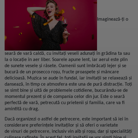
Imaginează-ți o
seară de vară caldă, cu invitați veseli adunați în grădina ta sau
la o locație în aer liber. Soarele apune lent, iar aerul este plin
de sunete vesele și râsete. Oamenii sunt îmbrăcați lejer și se
bucură de un prosecco roșu, fructe proaspete și mâncare
delicioasă. Muzica se aude în fundal, iar invitații se relaxează și
dansează, în timp ce atmosfera este una de pură distracție. Toți
se simt bine și uită de problemele cotidiene, bucurându-se de
momentul prezent și de compania celor din jur. Este o seară
perfectă de vară, petrecută cu prietenii și familia, care va fi
amintită cu drag.
Dacă organizezi o astfel de petrecere, este important să iei în
considerare preferințele invitaților și să oferi o varietate
de
vinuri de petrecere
, inclusiv vin alb și roșu, dar și
specialități
culinare rafinate
. În acest fel, toți invitații se vor simți bine și