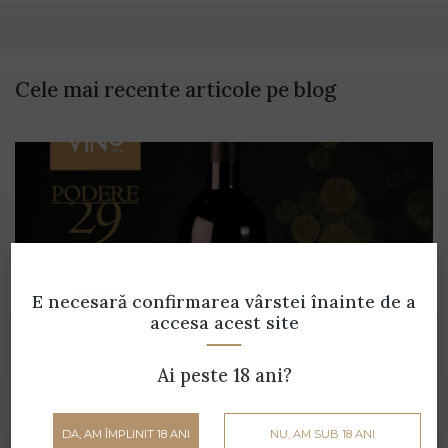
Cele mai recente articole pe blog
E necesară confirmarea vârstei
înainte de a
accesa acest site
Ai peste 18 ani?
Gustă cultura și tradiția italiană, într-un
DA, AM ÎMPLINIT 18 ANI
NU, AM SUB 18 ANI