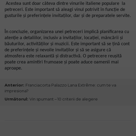
Acestea sunt doar câteva dintre vinurile italiene populare la
petreceri. Este important să aleagi vinul potrivit în funcție de
gusturile și preferințele invitaților, dar și de preparatele servite.
În concluzie, organizarea unei petreceri implică planificarea cu
atenție a detaliilor, inclusiv a invitaților, locației, mâncării și
băuturilor, activităților și muzicii. Este important să se țină cont
de preferințele și nevoile invitaților și să se asigure că
atmosfera este relaxantă și distractivă. O petrecere reușită
poate crea amintiri frumoase și poate aduce oamenii mai
aproape.
Anterior:
Franciacorta Palazzo Lana Extrême: cum te va
impresiona?
Următorul:
Vin spumant – 10 criterii de alegere