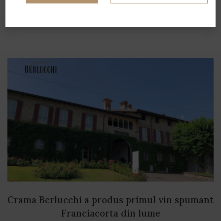
pahar 🍷
Crama Berlucchi a produs primul vin spumant
Franciacorta din lume