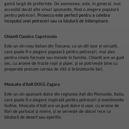
gamă largă de preferințe. De asemenea, este, în general, mai
accesibil decât alte vinuri spumante, fiind o alegere populară
pentru petreceri.
Prosecco este perfect pentru a celebra
începutul unei petreceri sau ca băutură de întâmpinare.
Chianti
Classico Capotondo
Este un vin roșu italian din Toscana, cu un stil ușor și versatil,
care poate fi o alegere populară pentru petreceri, mai ales
pentru cinele formale sau mesele în familie. Chianti are un gust
sec, cu arome de fructe roșii și piper, și se potrivește bine cu
preparate precum carnea de vită și brânzeturile tari.
Moscato d'Asti
DOCG Zagara
Este un vin spumant dulce din regiunea Asti din Piemonte, Italia,
care poate fi o alegere inspirată pentru petreceri și evenimente
festive. Moscato d'Asti are un gust dulce și ușor, cu arome de
flori de portocal și miere, și se servește de obicei rece ca
băutură de desert sau aperitiv.