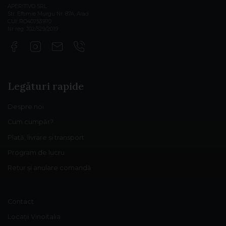
APERITIVO SRL
Str. Eftimie Murgu Nr. 87A, Arad
CUI: RO40753970
Nr reg: J02/529/2019
Legături rapide
Despre noi
Cum cumpăr?
Plată, livrare și transport
Program de lucru
Retur și anulare comandă
Contact
Locații Vinoitalia