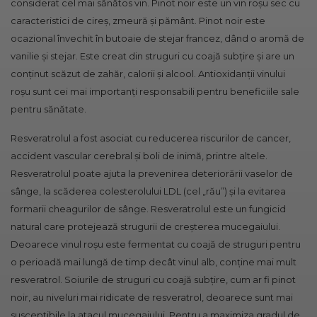
considerat cel mai sănătos vin. Pinot noir este un vin roșu sec cu
caracteristici de cireș, zmeură și pământ. Pinot noir este
ocazional învechit în butoaie de stejar francez, dând o aromă de
vanilie și stejar. Este creat din struguri cu coajă subțire și are un
conținut scăzut de zahăr, calorii și alcool. Antioxidanții vinului
roșu sunt cei mai importanți responsabili pentru beneficiile sale
pentru sănătate.
Resveratrolul a fost asociat cu reducerea riscurilor de cancer,
accident vascular cerebral și boli de inimă, printre altele.
Resveratrolul poate ajuta la prevenirea deteriorării vaselor de
sânge, la scăderea colesterolului LDL (cel „rău”) și la evitarea
formarii cheagurilor de sânge. Resveratrolul este un fungicid
natural care protejează strugurii de creșterea mucegaiului.
Deoarece vinul roșu este fermentat cu coajă de struguri pentru
o perioadă mai lungă de timp decât vinul alb, conține mai mult
resveratrol. Soiurile de struguri cu coajă subțire, cum ar fi pinot
noir, au niveluri mai ridicate de resveratrol, deoarece sunt mai
susceptibile la atacul mucegaiului. Pentru a maximiza gradul de