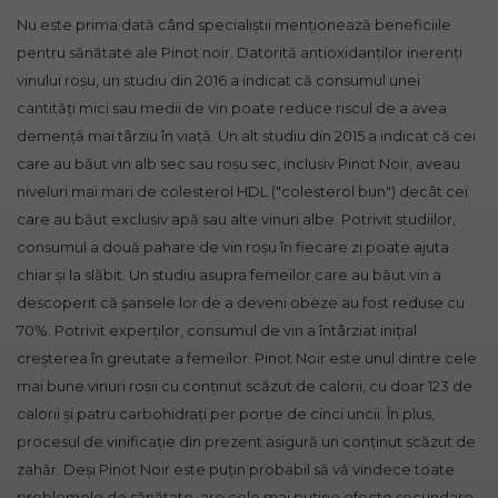
Nu este prima dată când specialiștii menționează beneficiile
pentru sănătate ale Pinot noir. Datorită antioxidanților inerenți
vinului roșu, un studiu din 2016 a indicat că consumul unei
cantități mici sau medii de vin poate reduce riscul de a avea
demență mai târziu în viață. Un alt studiu din 2015 a indicat că cei
care au băut vin alb sec sau roșu sec, inclusiv Pinot Noir, aveau
niveluri mai mari de colesterol HDL ("colesterol bun") decât cei
care au băut exclusiv apă sau alte vinuri albe. Potrivit studiilor,
consumul a două pahare de vin roșu în fiecare zi poate ajuta
chiar și la slăbit. Un studiu asupra femeilor care au băut vin a
descoperit că șansele lor de a deveni obeze au fost reduse cu
70%. Potrivit experților, consumul de vin a întârziat inițial
creșterea în greutate a femeilor. Pinot Noir este unul dintre cele
mai bune vinuri roșii cu conținut scăzut de calorii, cu doar 123 de
calorii și patru carbohidrați per porție de cinci uncii. În plus,
procesul de vinificație din prezent asigură un conținut scăzut de
zahăr. Deși
Pinot Noir
este puțin probabil să vă vindece toate
problemele de sănătate, are cele mai puține efecte secundare