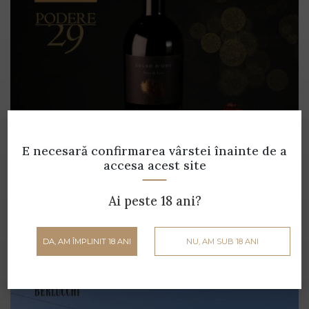
E necesară confirmarea vârstei
înainte de a
accesa acest site
Gustă cultura și tradiția italiană, într-un
pahar 🍷
Ai peste 18 ani?
DA, AM ÎMPLINIT 18 ANI
NU, AM SUB 18 ANI