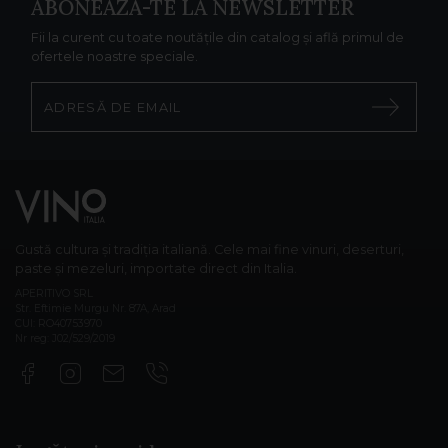
ABONEAZĂ-TE LA NEWSLETTER
Fii la curent cu toate noutățile din catalog și află primul de
ofertele noastre speciale.
Gustă cultura și tradiția italiană. Cele mai fine vinuri, deserturi,
paste și mezeluri, importate direct din Italia.
APERITIVO SRL
Str. Eftimie Murgu Nr. 87A, Arad
CUI: RO40753970
Nr reg: J02/529/2019