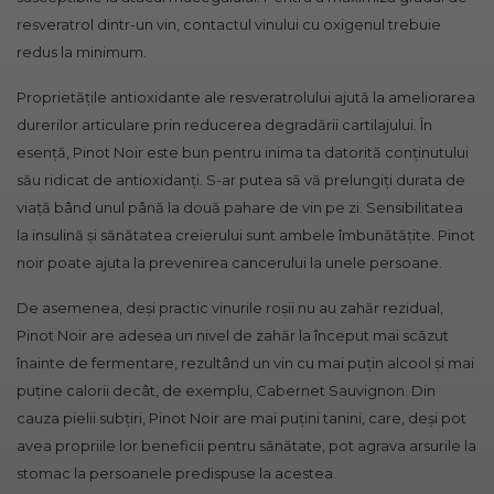
resveratrol dintr-un vin, contactul vinului cu oxigenul trebuie
redus la minimum.
Proprietățile antioxidante ale resveratrolului ajută la ameliorarea
durerilor articulare prin reducerea degradării cartilajului. În
esență, Pinot Noir este bun pentru inima ta datorită conținutului
său ridicat de antioxidanți. S-ar putea să vă prelungiți durata de
viață bând unul până la două pahare de vin pe zi. Sensibilitatea
la insulină și sănătatea creierului sunt ambele îmbunătățite. Pinot
noir poate ajuta la prevenirea cancerului la unele persoane.
De asemenea, deși practic vinurile roșii nu au zahăr rezidual,
Pinot Noir are adesea un nivel de zahăr la început mai scăzut
înainte de fermentare, rezultând un vin cu mai puțin alcool și mai
puține calorii decât, de exemplu, Cabernet Sauvignon. Din
cauza pielii subțiri, Pinot Noir are mai puțini tanini, care, deși pot
avea propriile lor beneficii pentru sănătate, pot agrava arsurile la
stomac la persoanele predispuse la acestea.