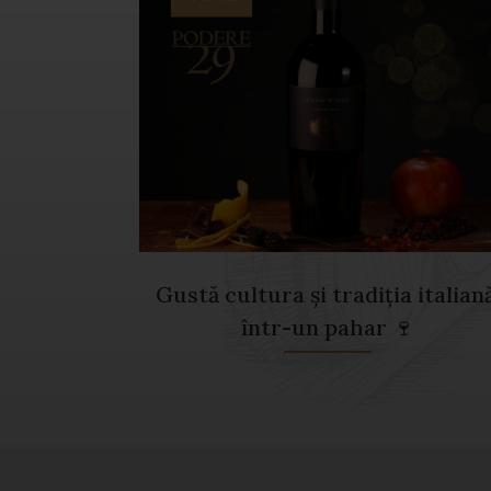
Gustă cultura și tradiția italiană
într-un pahar 🍷