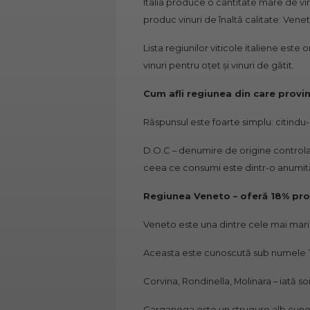
Italia produce o cantitate mare de
vi
produc vinuri de înaltă calitate: Vene
Lista regiunilor viticole italiene est
vinuri pentru oțet și vinuri de gătit.
Cum afli regiunea din care provin
Răspunsul este foarte simplu: citindu-
D.O.C – denumire de origine controlat
ceea ce consumi este dintr-o anumită
Regiunea Veneto – oferă 18% pro
Veneto este una dintre cele mai mari re
Aceasta este cunoscută sub numele ”
Corvina, Rondinella, Molinara – iată soi
Garganega este un strugure alb cuno