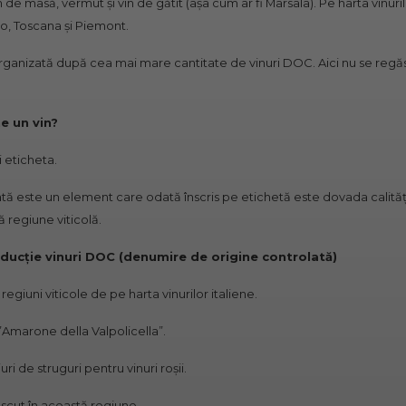
n
de masă, vermut și vin de gătit (așa cum ar fi Marsala). Pe harta vinuril
to, Toscana și Piemont.
e organizată după cea mai mare cantitate de vinuri DOC. Aici nu se regă
e un vin?
i eticheta.
ă este un element care odată înscris pe etichetă este dovada calității 
 regiune viticolă.
ducție vinuri DOC (denumire de origine controlată)
giuni viticole de pe harta vinurilor italiene.
Amarone della Valpolicella”.
uri de struguri pentru vinuri roșii.
scut în această regiune