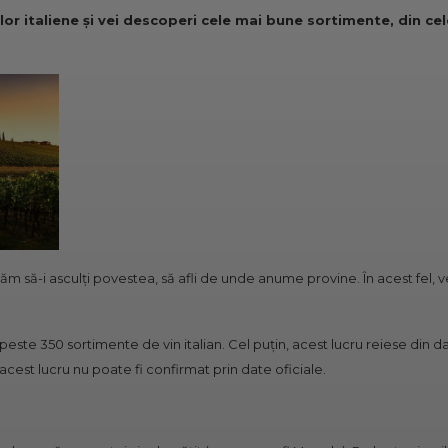
ilor italiene și vei descoperi cele mai bune sortimente, din ce
ăm să-i asculți povestea, să afli de unde anume provine. În acest fel, v
 peste 350 sortimente de vin italian. Cel puțin, acest lucru reiese din da
acest lucru nu poate fi confirmat prin date oficiale.