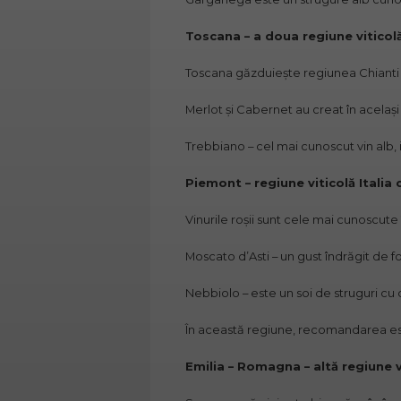
Toscana – a doua regiune viticolă 
Toscana găzduiește regiunea Chianti –
Merlot și Cabernet au creat în același
Trebbiano – cel mai cunoscut vin alb
Piemont – regiune viticolă Italia 
Vinurile roșii sunt cele mai cunoscute
Moscato d’Asti – un gust îndrăgit de f
Nebbiolo – este un soi de struguri cu
În această regiune, recomandarea est
Emilia – Romagna – altă regiune 