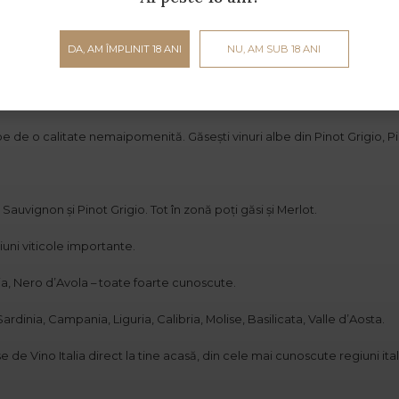
i roșii din Abruzzo, astfel că vinurile de aici se numesc Montepulciano
DA, AM ÎMPLINIT 18 ANI
NU, AM SUB 18 ANI
ogat în taninuri și este asemănător cu Cabernet Sauvignon.
ticolă Italia (6% DOC).
lbe de o calitate nemaipomenită. Găsești vinuri albe din Pinot Grigio, 
auvignon și Pinot Grigio. Tot în zonă poți găsi și Merlot.
giuni viticole importante.
a, Nero d’Avola – toate foarte cunoscute.
ardinia, Campania, Liguria, Calibria, Molise, Basilicata, Valle d’Aosta.
use de
Vino Italia
direct la tine acasă, din cele mai cunoscute regiuni ita