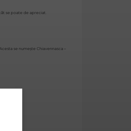
cât se poate de apreciat.
i. Acesta se numește Chiavennasca –