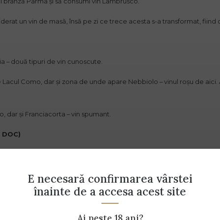
i brânză Parma și să consumi vin Lambrusco.
erat un vin de masă, însă pe zi ce trece acesta s-a transformat, fiind 
 – două tipuri de vin cunoscute.
de Lacul Como, dar și zona de unde apare Nebbiolo – vinul roșu de aic
, dar și Franciacorta – vin spumant.
% DOC)
ngiovese și Orvieto.
 vinuri roșii, cu gust foarte aromat, de căpșuni.
E necesară confirmarea vârstei
înainte de a accesa acest site
etto, un soi ce se găsește în Orvieto.
Ai peste 18 ani?