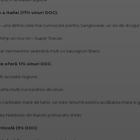
a Italiei (17% vinuri DOC).
 una dintre cele mai cunoscute pentru Sangiovese, un soi de struguri f
 timp un nou vin – Super Toscan.
, iar Vermentino seamănă mult cu Sauvignon Blanc.
ce oferă 11% vinuri DOC.
 în această regiune.
oarte mulți cunoscători de vinuri.
 o cantitate mare de tanin, ce este renumit pentru aciditatea mare și g
e Nebbiolo din Barolo și Moscato d’Asti.
viticolă (9% DOC)