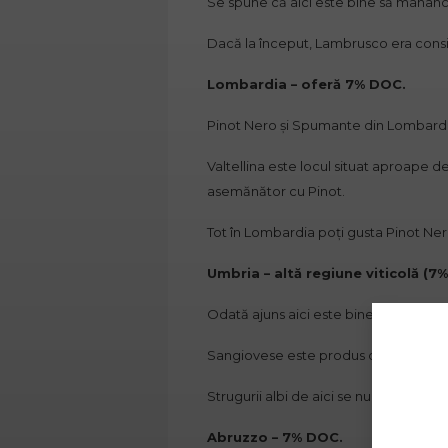
Se spune că aici este bine să mânânc
Dacă la început, Lambrusco era consid
Lombardia – oferă 7% DOC.
Pinot Nero și Spumante din Lombardia
Valtellina este locul situat aproape 
asemănător cu Pinot.
Tot în Lombardia poți gusta Pinot Nero
Umbria – altă regiune viticolă (7
Odată ajuns aici este bine să guști Sa
Sangiovese este produs dintr-un soi de
Strugurii albi de aici se numesc Grech
Abruzzo – 7% DOC.