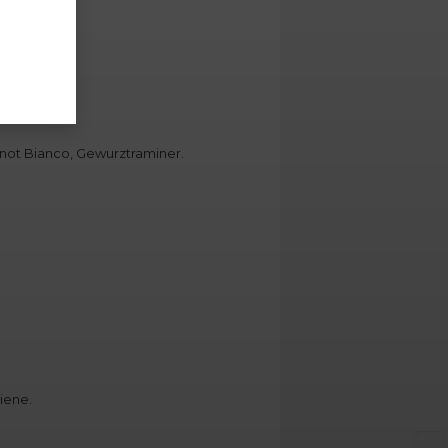
 d’Abruzzo.
Pinot Bianco, Gewurztraminer.
liene.