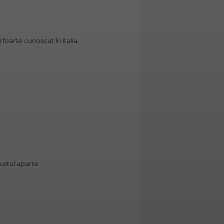
oarte cunoscut în Italia.
ustul aparte.