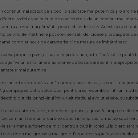
 conținut mai scăzut de alcool, o aciditate mai puternică și o aromă m
ferite, astfel că se bucură de o aciditate și de un conținut mai mare d
 loc pentru arome mai pământii, poate chiar de tutun. Acest lucru se da
imp ce vinurile mai tinere pot oferi senzații delicioase și proaspete de
o gamă complet nouă de caracteristici pe măsură ce îmbătrânesc.
ruiesc propriile pivnițe sau colecții de vinuri, astfel încât să se poată b
arație. Vinurile mai tinere au arome de bază, care sunt mai apropiate de
uanțate și mai puternice.
mic nu este vreodată static în lumea vinului. Acizii și alcoolii reacți
. Alți compuși se pot dizolva, doar pentru a se recombina într-un mod d
schizi o sticlă, prinzi vinul într-un alt stadiu al evoluției sale, cu subtilit
rile albe uscate, mature , pot deveni groase și grase, în timp ce cele roș
ice, cum ar fi taninurile, care se depun în timp sub formă de sedimen
le să rămână suficient de mici pentru a pluti în lichid. Ei își pierd sar
 care devin mai groase și mai grele. Deoarece suprafața taninurilor es