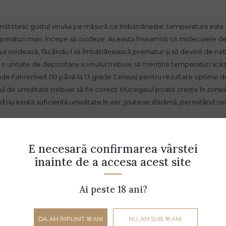
unătățesc gustul vinului pe măsură ce îmbătrânește; temperatura este 
emperaturi mari, începe să oxideze. Aceasta înseamnă că moleculele de
inul oxidează, făcându-l să îmbătrânească prematur și să devină de nebă
 o unitate de depozitare a vinului trebuie să mențină temperaturi scăzu
grade Fahrenheit (10 până la 13 grade Celsius) pentru rezultate optime 
lul de umiditate trebuie să fie corect. Mucegaiul poate crește în zone
d nu există suficientă umiditate în aer, pluta se sfărâmă, permițând oxige
lă multe într-o sticlă de vin lăsată să îmbătrânească. Pentru orice iubit
E necesară confirmarea vârstei
 guste exact același tip de vin din ani diferiți. Va putea fi observată c
înainte de a accesa acest site
cântătoare și cu noi arome din ce în ce mai surprinzătoare. Nu poți să i
Ai peste 18 ani?
tiut!
DA, AM ÎMPLINIT 18 ANI
NU, AM SUB 18 ANI