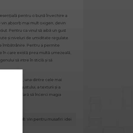
esențială pentru o bună învechire a
 vin absorb mai mult oxigen, devin
ut. Pentru ca vinul să aibă un gust
te și niveluri de umiditate regulate.
de îmbătrânire. Pentru a permite
le în care există prea multă umezeală,
nului să intre în sticlă și să
or al vinului, una dintre cele mai
ălătoria gustului, a texturii și a
ubești vinul fară să încerci magia
Următorul:
Vin pentru musafiri: idei