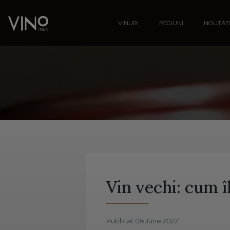
VINURI
REGIUNI
NOUTĂȚI
Vin vechi: cum îl
Publicat 06 June 2022