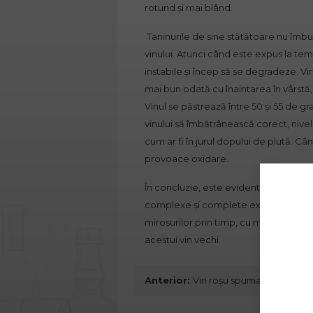
rotund și mai blând.
Taninurile de sine stătătoare nu îmb
vinului. Atunci când este expus la t
instabile și încep să se degradeze. V
mai bun odată cu înaintarea în vârstă,
Vinul se păstrează între 50 și 55 de 
vinului să îmbătrânească corect, nive
cum ar fi în jurul dopului de plută. Cân
provoace oxidare.
În concluzie, este evident că se întâmp
complexe și complete experiențe este să
mirosurilor prin timp, cu modificări în
acestui
vin vechi
.
Anterior:
Vin roșu spumant: bine de ș