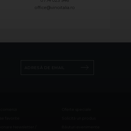
0774 023 546
office@vinoitalia.ro
c comenzi
Oferte speciale
e favorite
Solicită un produs
onare Newsletter /
Băuturi evenimente