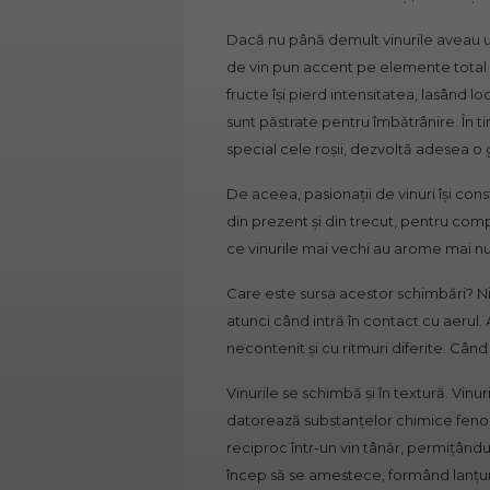
Dacă nu până demult vinurile aveau un
de vin pun accent pe elemente total di
fructe își pierd intensitatea, lasând
sunt păstrate pentru îmbătrânire. În t
special cele roșii, dezvoltă adesea 
De aceea, pasionații de vinuri își const
din prezent și din trecut, pentru comp
ce vinurile mai vechi au arome mai n
Care este sursa acestor schimbări? Ni
atunci când intră în contact cu aerul
necontenit și cu ritmuri diferite. Când de
Vinurile se schimbă și în textură. Vinu
datorează substanțelor chimice fenol
reciproc într-un vin tânăr, permițându-
încep să se amestece, formând lanțuri