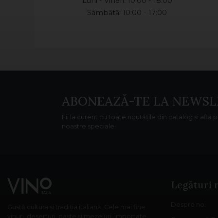
Luni - Vineri: 10:00 - 18:00
Sâmbătă: 10:00 - 17:00
ABONEAZĂ-TE LA NEWSL
Fii la curent cu toate noutățile din catalog și află 
noastre speciale.
Legături 
Despre noi
Gustă cultura și tradiția italiană. Cele mai fine
vinuri, deserturi, paste și mezeluri, importate