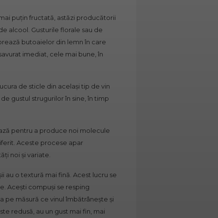
ai puțin fructată, astăzi producătorii
e alcool. Gusturile florale sau de
torează butoaielor din lemn în care
 savurat imediat, cele mai bune, în
ucura de sticle din același tip de vin
 gustul strugurilor în sine, în timp
onează pentru a produce noi molecule
iferit. Aceste procese apar
ăți noi și variate.
ii au o textură mai fină. Acest lucru se
te. Acești compuși se resping
cina pe măsură ce vinul îmbătrânește și
te redusă, au un gust mai fin, mai