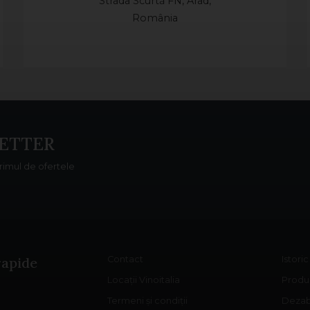
Strada Scurtă FN, Arad,
România
ETTER
primul de ofertele
rapide
Contact
Istori
Locații Vinoitalia
Produs
Termeni și condiții
Dezab