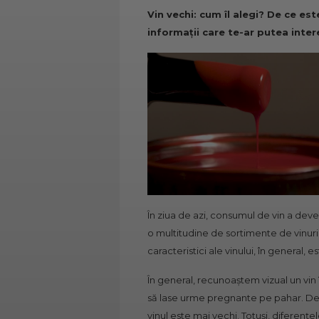
Vin vechi: cum îl alegi? De ce es
informații care te-ar putea inter
În ziua de azi, consumul de vin a deven
o multitudine de sortimente de vinuri 
caracteristici ale vinului, în general
În general, recunoaștem vizual un vin î
să lase urme pregnante pe pahar. De 
vinul este mai vechi. Totuși, diferențe