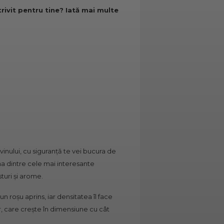
trivit pentru tine? Iată mai multe
 vinului, cu siguranță te vei bucura de
una dintre cele mai interesante
sturi și arome.
n roșu aprins, iar densitatea îl face
, care crește în dimensiune cu cât