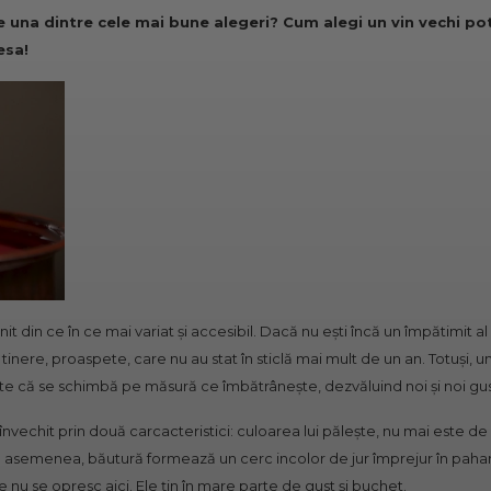
te una dintre cele mai bune alegeri? Cum alegi un vin vechi po
esa!
it din ce în ce mai variat și accesibil. Dacă nu ești încă un împătimit al
tinere, proaspete, care nu au stat în sticlă mai mult de un an. Totuși, 
, este că se schimbă pe măsură ce îmbătrânește, dezvăluind noi și noi gu
nvechit prin două carcacteristici: culoarea lui pălește, nu mai este de u
asemenea, băutură formează un cerc incolor de jur împrejur în pahar
le nu se opresc aici. Ele țin în mare parte de gust și buchet.