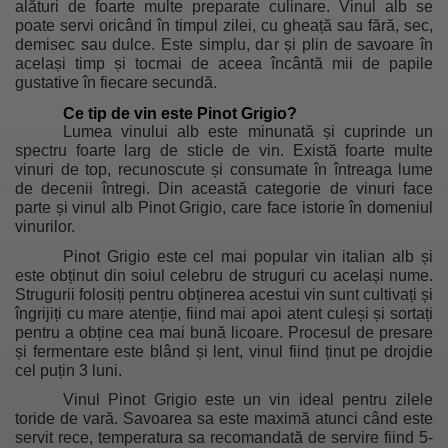
alături de foarte multe preparate culinare. Vinul alb se
poate servi oricând în timpul zilei, cu gheață sau fără, sec,
demisec sau dulce. Este simplu, dar și plin de savoare în
același timp și tocmai de aceea încântă mii de papile
gustative în fiecare secundă.
Ce tip de vin este Pinot Grigio?
Lumea vinului alb este minunată și cuprinde un
spectru foarte larg de sticle de vin. Există foarte multe
vinuri de top, recunoscute și consumate în întreaga lume
de decenii întregi. Din această categorie de vinuri face
parte și vinul alb Pinot Grigio, care face istorie în domeniul
vinurilor.
Pinot Grigio este cel mai popular vin italian alb și
este obținut din soiul celebru de struguri cu același nume.
Strugurii folosiți pentru obținerea acestui vin sunt cultivați și
îngrijiți cu mare atenție, fiind mai apoi atent culeși și sortați
pentru a obține cea mai bună licoare. Procesul de presare
și fermentare este blând și lent, vinul fiind ținut pe drojdie
cel puțin 3 luni.
Vinul Pinot Grigio este un vin ideal pentru zilele
toride de vară. Savoarea sa este maximă atunci când este
servit rece, temperatura sa recomandată de servire fiind 5-