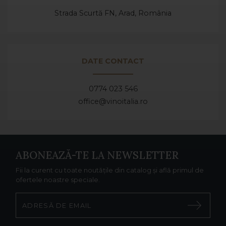
Strada Scurtă FN, Arad,
România
DATE CONTACT
0774 023 546
office@vinoitalia.ro
ABONEAZĂ-TE LA NEWSLETTER
Fii la curent cu toate noutățile din catalog și află primul de
ofertele noastre speciale.