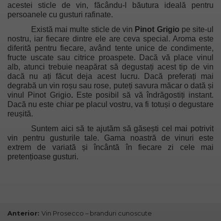
acestei sticle de vin, făcându-l băutura ideală pentru
persoanele cu gusturi rafinate.
Există mai multe sticle de vin
Pinot Grigio
pe site-ul
nostru, iar fiecare dintre ele are ceva special. Aroma este
diferită pentru fiecare, având tente unice de condimente,
fructe uscate sau citrice proaspete. Dacă vă place vinul
alb, atunci trebuie neapărat să degustați acest tip de vin
dacă nu ați făcut deja acest lucru. Dacă preferați mai
degrabă un vin roșu sau rose, puteți savura măcar o dată și
vinul Pinot Grigio
.
Este posibil să vă îndrăgostiți instant.
Dacă nu este chiar pe placul vostru, va fi totuși o degustare
reușită.
Suntem aici să te ajutăm să găsești cel mai potrivit
vin pentru gusturile tale. Gama noastră de vinuri este
extrem de variată și încântă în fiecare zi cele mai
pretențioase gusturi.
Anterior:
Vin Prosecco – branduri cunoscute