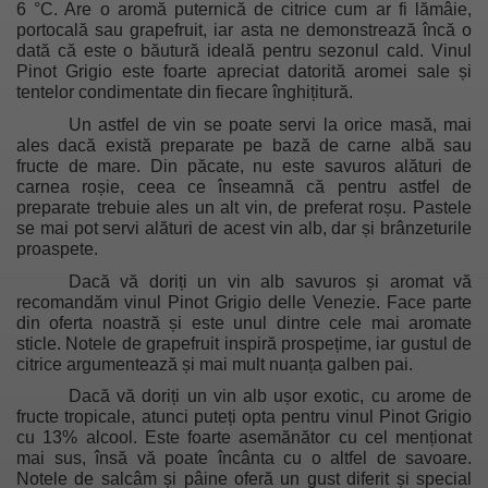
6
°C. Are o aromă puternică de citrice cum ar fi lămâie,
portocală sau grapefruit, iar asta ne demonstrează încă o
dată că este o băutură ideală pentru sezonul cald. Vinul
Pinot Grigio este foarte apreciat datorită aromei sale și
tentelor condimentate din fiecare înghițitură.
Un astfel de vin se poate servi la orice masă, mai
ales dacă există preparate pe bază de carne albă sau
fructe de mare. Din păcate, nu este savuros alături de
carnea roșie, ceea ce înseamnă că pentru astfel de
preparate trebuie ales un alt vin, de preferat roșu. Pastele
se mai pot servi alături de acest vin alb, dar și brânzeturile
proaspete.
Dacă vă doriți un vin alb savuros și aromat vă
recomandăm vinul Pinot Grigio delle Venezie. Face parte
din oferta noastră și este unul dintre cele mai aromate
sticle. Notele de grapefruit inspiră prospețime, iar gustul de
citrice argumentează și mai mult nuanța galben pai.
Dacă vă doriți un vin alb ușor exotic, cu arome de
fructe tropicale, atunci puteți opta pentru vinul Pinot Grigio
cu 13% alcool. Este foarte asemănător cu cel menționat
mai sus, însă vă poate încânta cu o altfel de savoare.
Notele de salcâm și pâine oferă un gust diferit și special