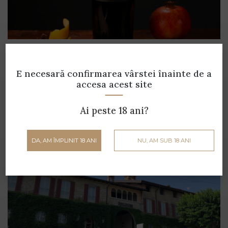
Gustă cultura și tradiția italiană, într-un
pahar 🍷
E necesară confirmarea vârstei
înainte de a
accesa acest site
Ai peste 18 ani?
DA, AM ÎMPLINIT 18 ANI
NU, AM SUB 18 ANI