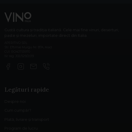
Gustă cultura și tradiția italiană. Cele mai fine vinuri, deserturi,
paste și mezeluri, importate direct din Italia.
APERITIVO SRL
Str. Eftimie Murgu Nr. 87A, Arad
CUI: RO40753970
Nr reg: J02/529/2019
Legături rapide
Despre noi
Cum cumpăr?
Plată, livrare și transport
Program de lucru