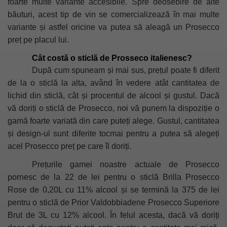
foarte multe variante accesibile. Spre deosebire de alte
băuturi, acest tip de vin se comercializează în mai multe
variante și astfel oricine va putea să aleagă un Prosecco
preț pe placul lui.
Cât costă o sticlă de Prosseco italienesc?
După cum spuneam și mai sus, prețul poate fi diferit
de la o sticlă la alta, având în vedere atât cantitatea de
lichid din sticlă, cât și procentul de alcool și gustul. Dacă
vă doriți o sticlă de Prosecco, noi vă punem la dispoziție o
gamă foarte variată din care puteți alege. Gustul, cantitatea
și design-ul sunt diferite tocmai pentru a putea să alegeți
acel Prosecco preț pe care îl doriți.
Prețurile gamei noastre actuale de Prosecco
pornesc de la 22 de lei pentru o sticlă
Brilla Prosecco
Rose
de 0,20L cu 11% alcool și se termină la 375 de lei
pentru o sticlă de
Prior Valdobbiadene Prosecco Superiore
Brut
de 3L cu 12% alcool. În felul acesta, dacă vă doriți