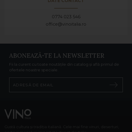
DATE CONTACT
0774 023 546
office@vinoitalia.ro
ABONEAZĂ-TE LA NEWSLETTER
Fii la curent cu toate noutățile din catalog și află primul de
ofertele noastre speciale.
Gustă cultura și tradiția italiană. Cele mai fine vinuri, deserturi,