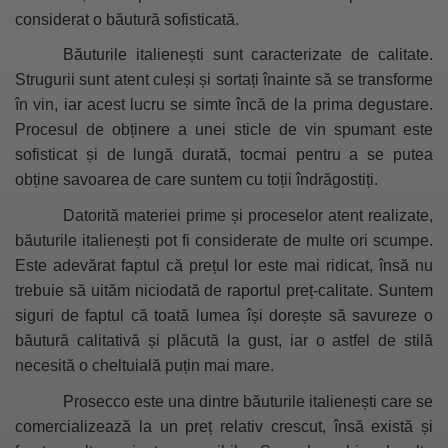
considerat o băutură sofisticată.
Băuturile italienești sunt caracterizate de calitate.
Strugurii sunt atent culeși și sortați înainte să se transforme
în vin, iar acest lucru se simte încă de la prima degustare.
Procesul de obținere a unei sticle de vin spumant este
sofisticat și de lungă durată, tocmai pentru a se putea
obține savoarea de care suntem cu toții îndrăgostiți.
Datorită materiei prime și proceselor atent realizate,
băuturile italienești pot fi considerate de multe ori scumpe.
Este adevărat faptul că prețul lor este mai ridicat, însă nu
trebuie să uităm niciodată de raportul preț-calitate. Suntem
siguri de faptul că toată lumea își dorește să savureze o
băutură calitativă și plăcută la gust, iar o astfel de stilă
necesită o cheltuială puțin mai mare.
Prosecco este una dintre băuturile italienești care se
comercializează la un preț relativ crescut, însă există și