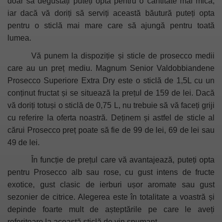
doar să degustați puteți opta pentru o cantitate mai mică,
iar dacă vă doriți să serviți această băutură puteți opta
pentru o sticlă mai mare care să ajungă pentru toată
lumea.
Vă punem la dispoziție și sticle de prosecco medii
care au un preț mediu.
Magnum Senior Valdobbiandene
Prosecco Superiore Extra Dry
este o sticlă de 1,5L cu un
conținut fructat și se situează la prețul de 159 de lei. Dacă
vă doriți totuși o sticlă de 0,75 L, nu trebuie să vă faceți griji
cu referire la oferta noastră. Deținem și astfel de sticle al
cărui Prosecco preț poate să fie de 99 de lei, 69 de lei sau
49 de lei.
În funcție de prețul care vă avantajează, puteți opta
pentru Prosecco alb sau rose, cu gust intens de fructe
exotice, gust clasic de ierburi ușor aromate sau gust
sezonier de citrice. Alegerea este în totalitate a voastră și
depinde foarte mult de așteptările pe care le aveți
referitoare la această sticlă de vin spumant.