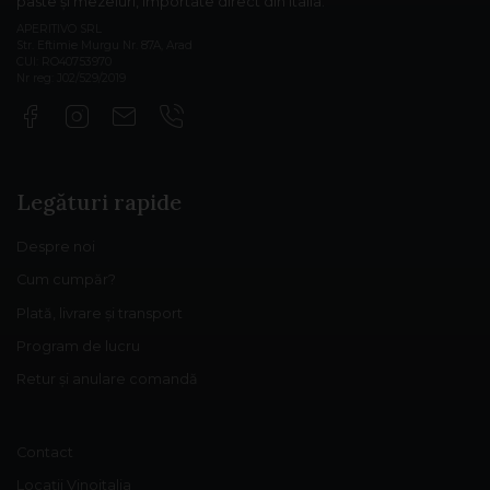
paste și mezeluri, importate direct din Italia.
APERITIVO SRL
Str. Eftimie Murgu Nr. 87A, Arad
CUI: RO40753970
Nr reg: J02/529/2019
Legături rapide
Despre noi
Cum cumpăr?
Plată, livrare și transport
Program de lucru
Retur și anulare comandă
Contact
Locații Vinoitalia