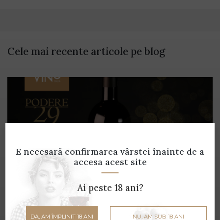
Cele mai recente articole pe blog
E necesară confirmarea vârstei
înainte de a
accesa acest site
Ai peste 18 ani?
Gustă cultura și tradiția italiană, într-un
DA, AM ÎMPLINIT 18 ANI
NU, AM SUB 18 ANI