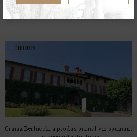
pahar 🍷
Crama Berlucchi a produs primul vin spumant
Franciacorta din lume