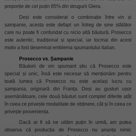
proporție de cel puțin 85% din strugurii Glera.
Deși este considerat o combinație între vin și
șampanie, acesta este defapt un întreg de sine stătător
care nu poate fi confundat cu nicio altă băutură. Prosecco
este autentic, tradițional și special, iar tocmai din acest
motiv a fost desemnat emblema spumantului italian.
Prosecco vs. Șampanie
Băutorii de vin spumant știu că Prosecco este
special și unic, însă este necesar să menționăm pentru
toată lumea că Prosecco nu este același lucru cu
șampania, originară din Franța. Deși au gusturi ușor
asemănătoare, cele două băuturi sunt complet diferite atât
în ceea ce privește modalitate de obținere, cât și în ceea ce
privește proveniența.
Dacă ar fi să ne uităm puțin în urmă, am putea
observa că producția de Prosecco nu anunța nimic