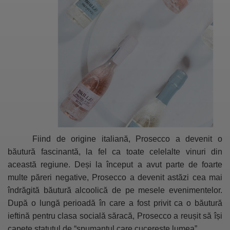
Fiind de origine italiană, Prosecco a devenit o
băutură fascinantă, la fel ca toate celelalte vinuri din
această regiune. Deși la început a avut parte de foarte
multe păreri negative, Prosecco a devenit astăzi cea mai
îndrăgită băutură alcoolică de pe mesele evenimentelor.
După o lungă perioadă în care a fost privit ca o băutură
ieftină pentru clasa socială săracă, Prosecco a reușit să își
capete statutul de “spumantul care cucerește lumea”.