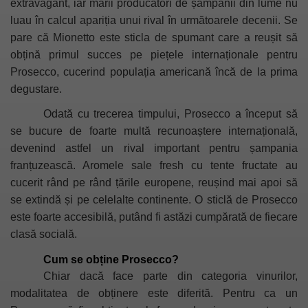
extravagant, iar marii producători de șampanii din lume nu
luau în calcul apariția unui rival în următoarele decenii. Se
pare că Mionetto este sticla de spumant care a reușit să
obțină primul succes pe piețele internaționale pentru
Prosecco, cucerind populația americană încă de la prima
degustare.
Odată cu trecerea timpului, Prosecco a început să
se bucure de foarte multă recunoaștere internațională,
devenind astfel un rival important pentru șampania
franțuzească. Aromele sale fresh cu tente fructate au
cucerit rând pe rând țările europene, reușind mai apoi să
se extindă și pe celelalte continente. O sticlă de Prosecco
este foarte accesibilă, putând fi astăzi cumpărată de fiecare
clasă socială.
Cum se obține Prosecco?
Chiar dacă face parte din categoria vinurilor,
modalitatea de obținere este diferită. Pentru ca un