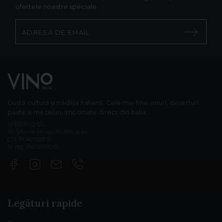
ofertele noastre speciale.
Gustă cultura și tradiția italiană. Cele mai fine vinuri, deserturi,
paste și mezeluri, importate direct din Italia.
APERITIVO SRL
Str. Eftimie Murgu Nr. 87A, Arad
CUI: RO40753970
Nr reg: J02/529/2019
Legături rapide