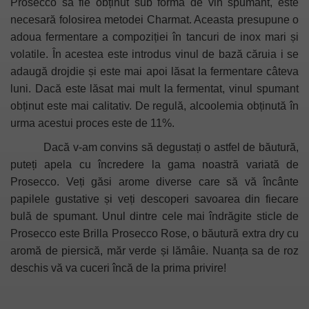
Prosecco să fie obținut sub forma de vin spumant, este
necesară folosirea metodei Charmat. Aceasta presupune o
adoua fermentare a compoziției în tancuri de inox mari și
volatile. În acestea este introdus vinul de bază căruia i se
adaugă drojdie și este mai apoi lăsat la fermentare câteva
luni. Dacă este lăsat mai mult la fermentat, vinul spumant
obținut este mai calitativ. De regulă, alcoolemia obținută în
urma acestui proces este de 11%.
Dacă v-am convins să degustați o astfel de băutură,
puteți apela cu încredere la gama noastră variată de
Prosecco. Veți găsi arome diverse care să vă încânte
papilele gustative și veți descoperi savoarea din fiecare
bulă de spumant. Unul dintre cele mai îndrăgite sticle de
Prosecco este
Brilla Prosecco Rose
, o băutură extra dry cu
aromă de piersică, măr verde și lămâie. Nuanța sa de roz
deschis vă va cuceri încă de la prima privire!