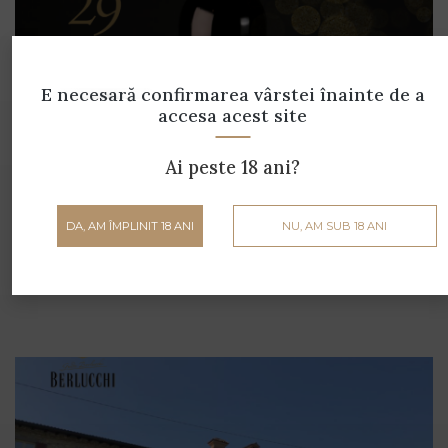
E necesară confirmarea vârstei
înainte de a
accesa acest site
Ai peste 18 ani?
Gustă cultura și tradiția italiană, într-un
DA, AM ÎMPLINIT 18 ANI
NU, AM SUB 18 ANI
pahar 🍷