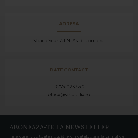
ADRESA
Strada Scurtă FN, Arad,
România
DATE CONTACT
0774 023 546
office@vinoitalia.ro
ABONEAZĂ-TE LA NEWSLETTER
Fii la curent cu toate noutățile din catalog și află primul de