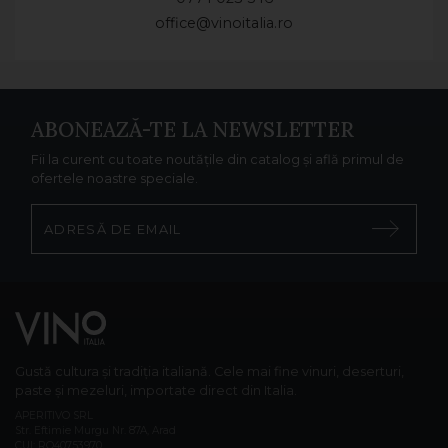
office@vinoitalia.ro
ABONEAZĂ-TE LA NEWSLETTER
Fii la curent cu toate noutățile din catalog și află primul de
ofertele noastre speciale.
Gustă cultura și tradiția italiană. Cele mai fine vinuri, deserturi,
paste și mezeluri, importate direct din Italia.
APERITIVO SRL
Str. Eftimie Murgu Nr. 87A, Arad
CUI: RO40753970