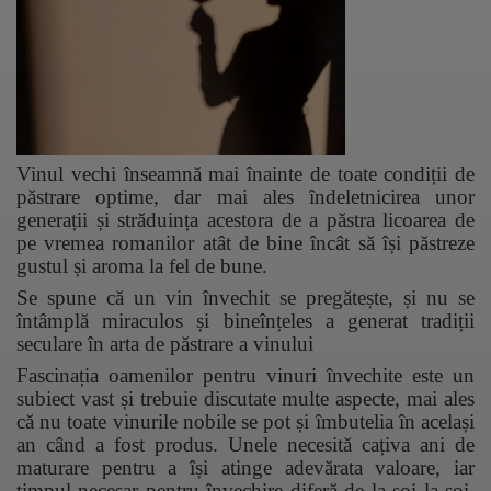
Vinul vechi înseamnă mai înainte de toate condiții de
păstrare optime, dar mai ales îndeletnicirea unor
generații și străduința acestora de a păstra licoarea de
pe vremea romanilor atât de bine încât să își păstreze
gustul și aroma la fel de bune.
Se spune că un vin învechit se pregătește, și nu se
întâmplă miraculos și bineînțeles a generat tradiții
seculare în arta de păstrare a vinului
Fascinația oamenilor pentru vinuri învechite este un
subiect vast și trebuie discutate multe aspecte, mai ales
că nu toate vinurile nobile se pot și îmbutelia în același
an când a fost produs. Unele necesită cațiva ani de
maturare pentru a își atinge adevărata valoare, iar
timpul necesar pentru învechire diferă de la soi la soi.