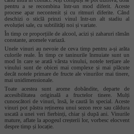
pentru a se recombina într-un mod diferit. Aceste
procese apar necontenit și cu ritmuri diferite. Când
deschizi o sticlă prinzi vinul într-un alt stadiu al
evoluției sale, cu subtilități noi și variate.
În timp ce proporțiile de alcool, acizi și zaharuri rămân
constante, aromele variază.
Unele vinuri au nevoie de ceva timp pentru a-și arăta
culorile reale. În timp ce taninurile înmuiate sunt un
mod în care se arată vârsta vinului, notele terțiare ale
vinului sunt de obicei mai complexe și mai plăcute
decât notele primare de fructe ale vinurilor mai tinere,
mai unidimensionale.
Toate acestea sunt arome dobândite, departe de
accesibilitatea originală a fructelor tinere. Mulți
cunoscători de vinuri, însă, le caută în special. Aceste
vinuri pot păstra reținerea unui sezon rece sau căldura
uscată a unei veri fierbinți, chiar și după ani. Vinurile
mature, aflate la apogeul creșterii lor, vorbesc elocvent
despre timp și locație.