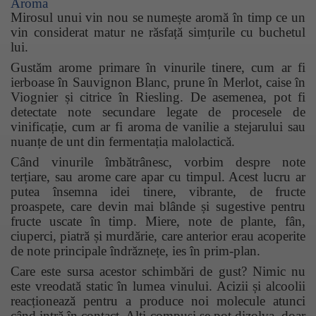
Aroma
Mirosul unui vin nou se numește aromă în timp ce un
vin considerat matur ne răsfață simțurile cu buchetul
lui.
Gustăm arome primare în vinurile tinere, cum ar fi
ierboase în Sauvignon Blanc, prune în Merlot, caise în
Viognier și citrice în Riesling. De asemenea, pot fi
detectate note secundare legate de procesele de
vinificație, cum ar fi aroma de vanilie a stejarului sau
nuanțe de unt din fermentația malolactică.
Când vinurile îmbătrânesc, vorbim despre note
terțiare, sau arome care apar cu timpul. Acest lucru ar
putea însemna idei tinere, vibrante, de fructe
proaspete, care devin mai blânde și sugestive pentru
fructe uscate în timp. Miere, note de plante, fân,
ciuperci, piatră și murdărie, care anterior erau acoperite
de note principale îndrăznețe, ies în prim-plan.
Care este sursa acestor schimbări de gust? Nimic nu
este vreodată static în lumea vinului. Acizii și alcoolii
reacționează pentru a produce noi molecule atunci
când intră în contact. Alți compuși se pot dizolva, doar