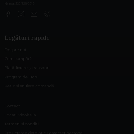
Nr reg: J02/529/2019
Legături rapide
Despre noi
Cum cumpăr?
Plată, livrare și transport
Program de lucru
Retur și anulare comandă
Contact
Locații Vinoitalia
Termeni și condiții
Prelucrarea datelor cu caracter personal