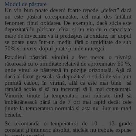
Modul de păstrare
Un
vin
bun poate deveni foarte repede „defect” dacă
nu este păstrat corespunzător, cel mai des întâlnit
fenomen fiind oxidarea. De exemplu, dacă sticla este
depozitată în picioare, chiar și un vin cu o capacitate
mare de învechire va fi predispus la oxidare, iar dopul
se poate usca într-un mediu fără o umiditate de sub
50% și invers, dopul poate prinde mucegai.
Paradisul păstrării vinului a fost mereu o pivniță
răcoroasă cu o umiditate relativă de aproximativ 60 %,
unde vinul se păstrează în poziție orizontală. Așă că
dacă ai făcut greșeala să depozitezi o sticlă de vin bun
primită cadou, în vitrină, află ca este mai bine să
rămână acolo și să nu încercați să îl mai consumați.
Vinurile ținute la temperaturi mai ridicate tind să
îmbătrânească până la de 7 ori mai rapid decât cele
ținute la temperatura normală și asta nu într-un mod
benefic.
Se recomandă o temperatură de 10 – 13 grade
constant și întuneric absolut, sticlele nu trebuie expuse