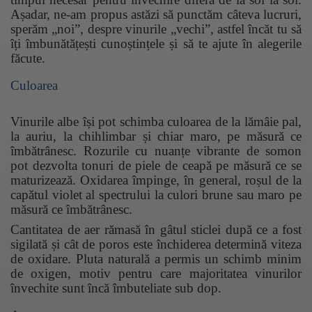
Așadar, ne-am propus astăzi să punctăm câteva lucruri,
sperăm „noi”, despre vinurile „vechi”, astfel încăt tu să
îți îmbunătățești cunoștințele și să te ajute în alegerile
făcute.
Culoarea
Vinurile albe își pot schimba culoarea de la lămâie pal,
la auriu, la chihlimbar și chiar maro, pe măsură ce
îmbătrânesc. Rozurile cu nuanțe vibrante de somon
pot dezvolta tonuri de piele de ceapă pe măsură ce se
maturizează. Oxidarea împinge, în general, roșul de la
capătul violet al spectrului la culori brune sau maro pe
măsură ce îmbătrânesc.
Cantitatea de aer rămasă în gâtul sticlei după ce a fost
sigilată și cât de poros este închiderea determină viteza
de oxidare. Pluta naturală a permis un schimb minim
de oxigen, motiv pentru care majoritatea vinurilor
învechite sunt încă îmbuteliate sub dop.