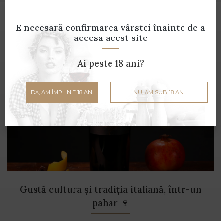
Cele mai recente articole pe blog
E necesară confirmarea vârstei
înainte de a
accesa acest site
Ai peste 18 ani?
DA, AM ÎMPLINIT 18 ANI
NU, AM SUB 18 ANI
Gustă cultura și tradiția italiană, într-un
pahar 🍷