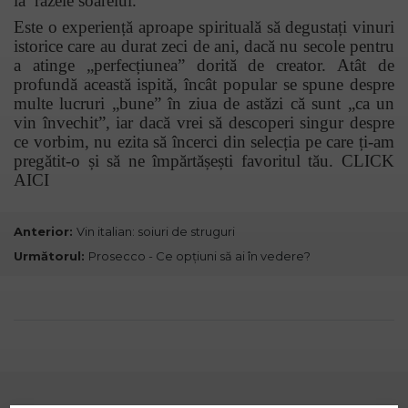
la razele soarelui.
Este o experiență aproape spirituală să degustați vinuri
istorice care au durat zeci de ani, dacă nu secole pentru
a atinge „perfecțiunea” dorită de creator. Atât de
profundă această ispită, încât popular se spune despre
multe lucruri „bune” în ziua de astăzi că sunt „ca un
vin învechit”, iar dacă vrei să descoperi singur despre
ce vorbim, nu ezita să încerci din selecția pe care ți-am
pregătit-o și să ne împărtășești favoritul tău.
CLICK
AICI
Anterior:
Vin italian: soiuri de struguri
Următorul:
Prosecco - Ce opțiuni să ai în vedere?