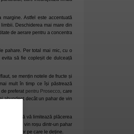
a margine. Astfel este accentuată
le limbii. Deschiderea mai mare din
titate de aerare pentru a concentra
de pahare. Per total mai mic, cu o
 evita să fie copleșit de dulceață
flaut, se mențin notele de fructe și
mai mult în timp ce își păstrează
 de preferat
pentru
Prosecco
, care
ai abundent decât un pahar de vin
scoperiți că vă limitează plăcerea
ți să sorbiti vin roșu dintr-un pahar
ea paharelor pe care le deține.