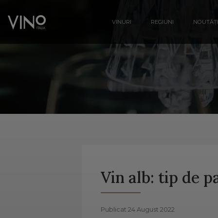
VINURI
REGIUNI
NOUTĂȚI
Vin alb: tip de 
Publicat 24 August 2022