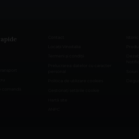
rapide
Contact
Istori
Locații Vinoitalia
Produs
Termeni și condiții
Dezab
Notifi
Prelucrarea datelor cu caracter
 transport
personal
Soiuri
cru
Politica de utilizare cookies
Degust
re comandă
Gestionați setările cookie
Hartă site
ANPC