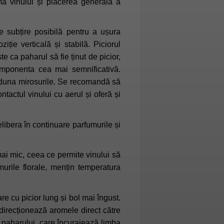
ma vinului și plăcerea generală a
 subțire posibilă pentru a ușura
ie verticală și stabilă. Piciorul
e ca paharul să fie ținut de picior,
componenta cea mai semnificativă.
aduna mirosurile. Se recomandă să
tactul vinului cu aerul și oferă și
elibera în continuare parfumurile și
ai mic, ceea ce permite vinului să
rile florale, mențin temperatura
re cu picior lung și bol mai îngust.
e direcționează aromele direct către
ei paharului, care încurajează limba