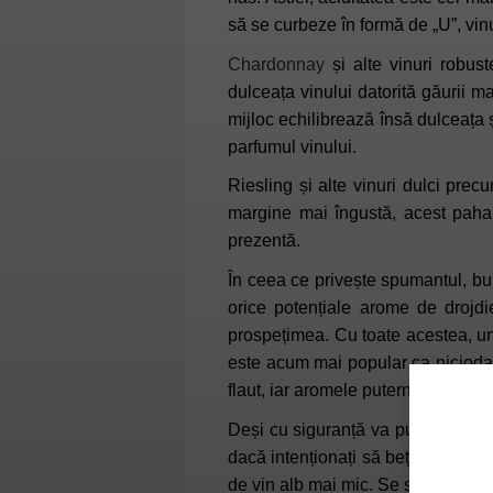
să se curbeze în formă de „U”, vinul
Chardonnay
și alte vinuri robus
dulceața vinului datorită găurii m
mijloc echilibrează însă dulceața 
parfumul vinului.
Riesling și alte vinuri dulci pre
margine mai îngustă, acest pahar 
prezentă.
În ceea ce privește spumantul, bule
orice potențiale arome de drojdi
prospețimea. Cu toate acestea, un
este acum mai popular ca nicioda
flaut, iar aromele puternice nu vo
Deși cu siguranță va puteți bucur
dacă intenționați să beți o varietat
de vin alb mai mic. Se spune că re