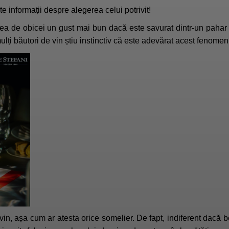
te informații despre alegerea celui potrivit!
vea de obicei un gust mai bun dacă este savurat dintr-un pahar 
mulți băutori de vin știu instinctiv că este adevărat acest fenomen
 vin, așa cum ar atesta orice somelier. De fapt, indiferent dacă 