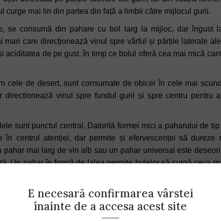
 curge mai lin din partea din față a limbii către mijlocul gurii.
te, se consumă din pahare cu bol larg la mijloc, dar îngust l
ai mari care direcționează vinul spre vârful și părțile laterale a
și aciditatea de pe gust, în timp ce bolul oferă cea mai mică can
cum cele de desert, sunt consumate de obicei în cele mai scun
direcționează vinul spre fundul gurii și spre centru pentru a
le sunt punctul central. Datorită formei mici a paharului de tip 
e în centrul atenției, dar permite și efervescenței să dureze 
 pahar mai larg de vin alb sau un pahar universal este deseori
tă. Un pahar în formă de lalea permite bulelor să curgă ceva m
r dispărea din cauza deschiderii generoase.
E necesară confirmarea vârstei
a de orice vin cu o singură pereche de pahare, s-ar putea să de
înainte de a accesa acest site
e de soiuri diferite. Acest lucru este valabil mai ales dacă alege
cunoști exact pasiunea unui împătimit al vinului după diversitat