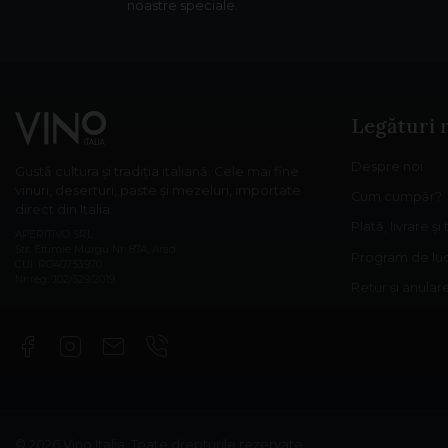
noastre speciale.
Legături 
Despre noi
Gustă cultura și tradiția italiană. Cele mai fine
vinuri, deserturi, paste și mezeluri, importate
Cum cumpăr?
direct din Italia.
Plată, livrare și
APERITIVO SRL
Str. Eftimie Murgu Nr. 87A, Arad
Program de lu
CUI: RO40753970
Nr reg: J02/529/2019
Retur și anula
© 2026 Vino Italia.
Toate drepturile rezervate.