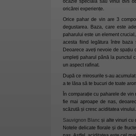
ocazie specială sau vinul dvs ob
oricărei experiențe.
Orice pahar de vin are 3 compon
degustarea. Baza, care este ades
paharului este un element crucial, 
acesta fiind legătura între baza
Deoarece aveți nevoie de spațiu 
umpleți paharul până la punctul ce
un aspect rafinat.
După ce mirosurile s-au acumulat în
a te lăsa să te bucuri de toate aro
În comparație cu paharele de vin 
fie mai aproape de nas, deoarec
scăzută și cresc aciditatea vinului.
Sauvignon Blanc
și alte vinuri cu
Notele delicate florale și de fruct
nas. Astfel, aciditatea este cel ma