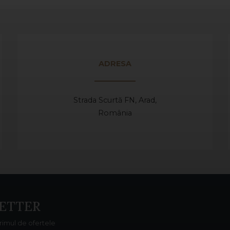
ADRESA
Strada Scurtă FN, Arad,
România
ETTER
primul de ofertele