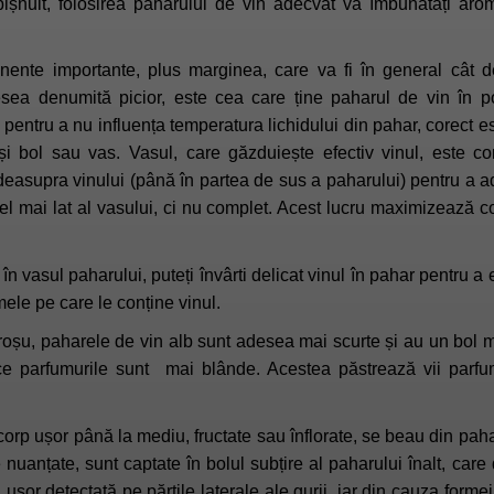
ișnuit, folosirea paharului de vin adecvat va îmbunătăți aro
ente importante, plus marginea, care va fi în general cât de
ea denumită picior, este cea care ține paharul de vin în poziț
pentru a nu influența temperatura lichidului din pahar, corect est
 și bol sau vas. Vasul, care găzduiește efectiv vinul, este 
deasupra vinului (până în partea de sus a paharului) pentru a 
l mai lat al vasului, ci nu complet. Acest lucru maximizează con
 vasul paharului, puteți învârti delicat vinul în pahar pentru a 
mele pe care le conține vinul.
roșu, paharele de vin alb sunt adesea mai scurte și au un bol m
e parfumurile sunt mai blânde. Acestea păstrează vii parfumu
 corp ușor până la mediu, fructate sau înflorate, se beau din paha
e nuanțate, sunt captate în bolul subțire al paharului înalt, car
i ușor detectată pe părțile laterale ale gurii, iar din cauza form