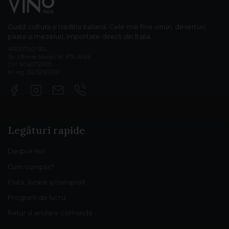
Gustă cultura și tradiția italiană. Cele mai fine vinuri, deserturi,
paste și mezeluri, importate direct din Italia.
APERITIVO SRL
Str. Eftimie Murgu Nr. 87A, Arad
CUI: RO40753970
Nr reg: J02/529/2019
Legături rapide
Despre noi
Cum cumpăr?
Plată, livrare și transport
Program de lucru
Retur și anulare comandă