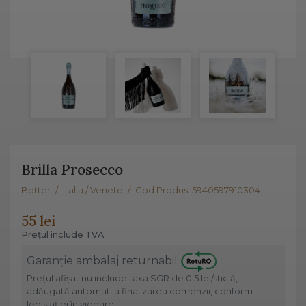
Brilla Prosecco
Botter
/
Italia / Veneto
/
Cod Produs: 5940597910304
55 lei
Prețul include TVA
Garanție ambalaj returnabil
Prețul afișat nu include taxa SGR de 0.5 lei/sticlă,
adăugată automat la finalizarea comenzii, conform
legislației în vigoare.