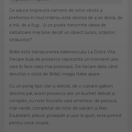
Ce aduce împreună oamenii de orice vârstă și
preferințe în noul mileniu este dorința de a se distra, de
a trăi, de a fugi... Și ce poate transmite ideea de
sărbătoare mai bine decât un obiect lucios, sclipitor,
strălucitor?
Brilla! este transpunerea italienescului La Dolce Vita.
Fiecare bulă de prosecco reprezintă un moment unic
care îți face viața mai prețioasă. De fiecare dată când
deschizi o sticlă de Brilla!, magia Italiei apare.
Cu un perlaj tipic clar și delicat, de o culoare galben
deschis pal, acest prosecco are un buchet delicat și
complex, cu note fructate care amintesc de piersică,
măr verde, completat de note de salcâm și liliac.
Exuberant, plăcut, proaspăt și ușor la gust, este potrivit
pentru orice ocazie.