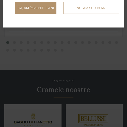
45 lei
DA, AM ÎMPLINIT 18 ANI
NU, AM SUB 18 ANI
ADAUGĂ ÎN COȘ
Parteneri
Cramele noastre