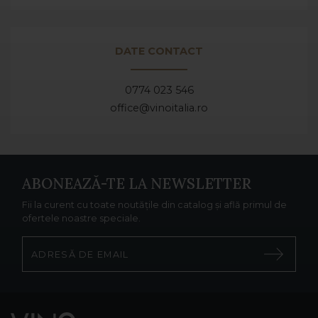
DATE CONTACT
0774 023 546
office@vinoitalia.ro
ABONEAZĂ-TE LA NEWSLETTER
Fii la curent cu toate noutățile din catalog și află primul de
ofertele noastre speciale.