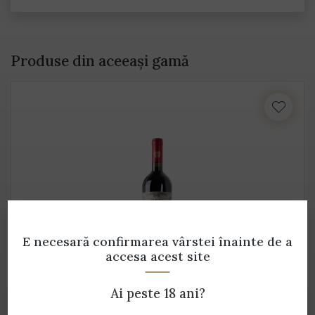
Produse din aceeași gamă
E necesară confirmarea vârstei
înainte de a
accesa acest site
DOPPIO PASSO Primitivo
Ai peste 18 ani?
Botter - 0.75 L - 13% alcool