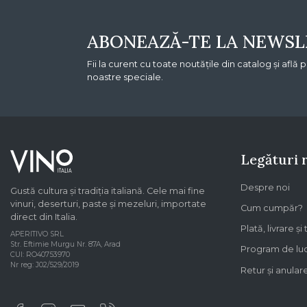
ABONEAZĂ-TE LA NEWSL
Fii la curent cu toate noutățile din catalog și află 
noastre speciale.
Legături 
Despre noi
Gustă cultura și tradiția italiană. Cele mai fine
vinuri, deserturi, paste și mezeluri, importate
Cum cumpăr?
direct din Italia.
Plată, livrare și
APERITIVO SRL
Str. Eftimie Murgu Nr. 87A, Arad
Program de lu
CUI: RO40753970
Nr reg: J02/529/2019
Retur și anula