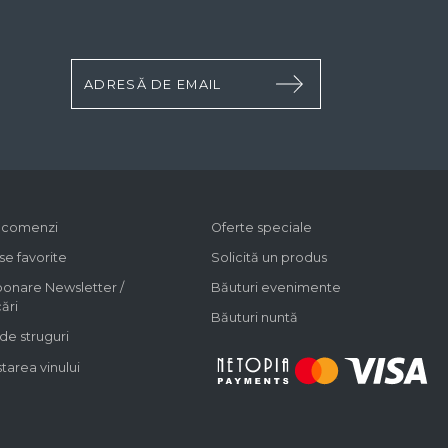
c comenzi
Oferte speciale
e favorite
Solicită un produs
onare Newsletter /
Băuturi evenimente
cări
Băuturi nuntă
 de struguri
area vinului