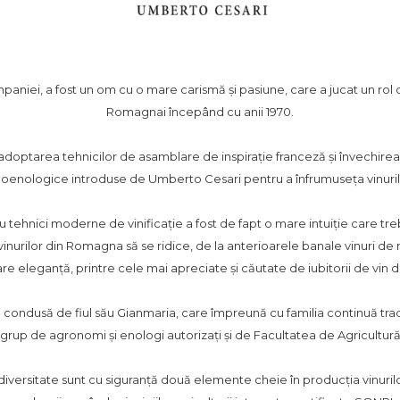
niei, a fost un om cu o mare carismă și pasiune, care a jucat un rol 
Romagnai începând cu anii 1970.
adoptarea tehnicilor de asamblare de inspirație franceză și învechirea 
le oenologice introduse de Umberto Cesari pentru a înfrumuseța vinur
tehnici moderne de vinificație a fost de fapt o mare intuiție care tre
inurilor din Romagna să se ridice, de la anterioarele banale vinuri de m
re eleganță, printre cele mai apreciate și căutate de iubitorii de vin 
ndusă de fiul său Gianmaria, care împreună cu familia continuă tradi
un grup de agronomi și enologi autorizați și de Facultatea de Agricultură
iversitate sunt cu siguranță două elemente cheie în producția vinurilor