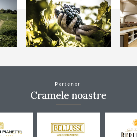
înainte de a accesa acest site
Ai peste 18 ani?
DA, AM ÎMPLINIT 18 ANI
NU, AM SUB 18 ANI
Parteneri
Cramele noastre