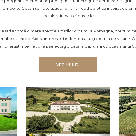
e podgorii urmând principiile agriculturii integrate certificate SQNPI,
 lui Umberto Cesari se nasc așadar dintr-un cod de etică inspirat de princip
sociale și inovației durabile.
sari acordă o mare atenție artiștilor din Emilia Romagna, precum ce
 multe etichete. Acest interes este demonstrat și de linia de vinuri MOM
rilor artiști internaționali, selectați o dată la patru ani cu ocazia unui 
VEZI VINURI
E necesară confirmarea vârstei