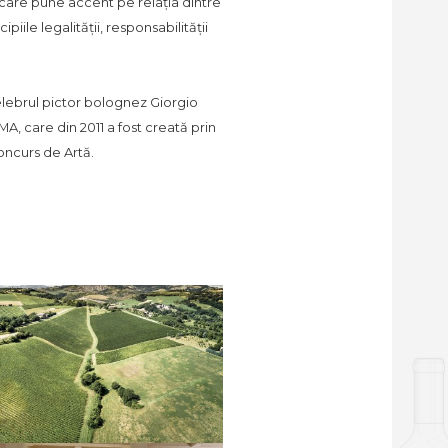
 care pune accent pe relația dintre
iile legalității, responsabilității
lebrul pictor bolognez Giorgio
A, care din 2011 a fost creată prin
Concurs de Artă.