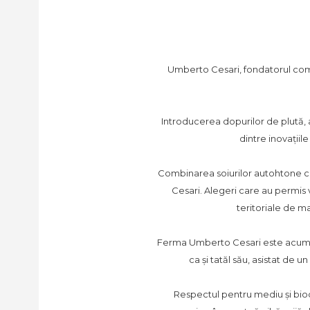
Umberto Cesari, fondatorul compa
Introducerea dopurilor de plută, 
dintre inovații
Combinarea soiurilor autohtone cu 
Cesari. Alegeri care au permis v
teritoriale de ma
Ferma Umberto Cesari este acum co
ca și tatăl său, asistat de 
Respectul pentru mediu și biod