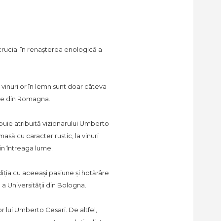
crucial în renașterea enologică a
vinurilor în lemn sunt doar câteva
ile din Romagna.
buie atribuită vizionarului Umberto
asă cu caracter rustic, la vinuri
din întreaga lume.
ția cu aceeași pasiune și hotărâre
 a Universității din Bologna.
 lui Umberto Cesari. De altfel,