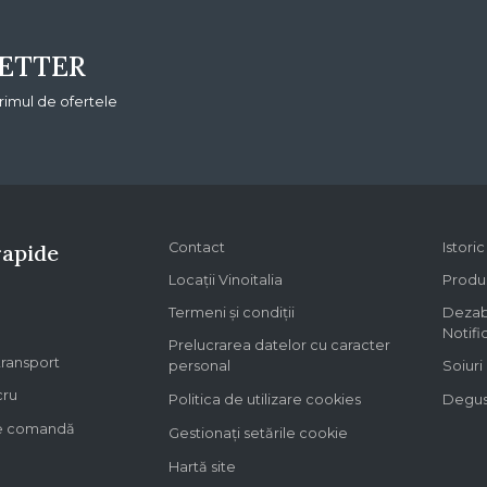
ETTER
primul de ofertele
rapide
Contact
Istori
Locații Vinoitalia
Produs
Termeni și condiții
Dezab
Notifi
Prelucrarea datelor cu caracter
 transport
personal
Soiuri
cru
Politica de utilizare cookies
Degust
re comandă
Gestionați setările cookie
Hartă site