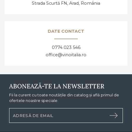
Strada Scurtă FN, Arad,
România
DATE CONTACT
0774 023 546
office@vinoitalia.ro
ABONEAZĂ-TE LA NEWSLETTER
Fii la curent cu toate noutățile din catalog și află primul de
ofertele noastre speciale.