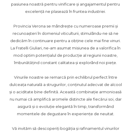
pasiunea noastră pentru vinificare și angajamentul pentru
excelență ne plasează în fruntea industriei.
Provincia Verona se mândrește cu numeroase premii și
recunoașteri în domeniul viticulturii, stimulându-ne să ne
dedicăm în continuare pentru a obține cele mai fine vinuri.
La Fratelli Giuliari, ne-am asumat misiunea de a valorifica în
mod optim potențialul de producție al regiunii noastre,
îmbunătățind constant calitatea și explorând noi piețe.
Vinurile noastre se remarcă prin echilibrul perfect între
dulceața naturală a strugurilor, conținutul adecvat de alcool
și o aciditate bine definită. Această combinație armonioasă
nu numai că amplifică aromele distincte ale fiecărui soi, dar
asigură și o evoluție elegantă în timp, transformând
momentele de degustare în experiențe de neuitat.
Vă invităm să descoperiți bogăția și rafinamentul vinurilor