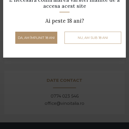
Luni - Vineri: 10:00 - 18:00
accesa acest site
Sâmbătă: 10:00 - 17:00
Ai peste 18 ani?
ADRESA
DA, AM ÎMPLINIT 18 ANI
NU, AM SUB 18 ANI
Strada Scurtă FN, Arad,
România
DATE CONTACT
0774 023 546
office@vinoitalia.ro