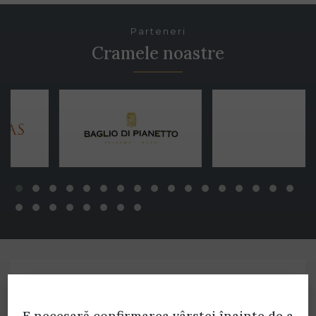
Parteneri
Cramele noastre
PROGRAM DE LUCRU
E necesară confirmarea vârstei
înainte de a