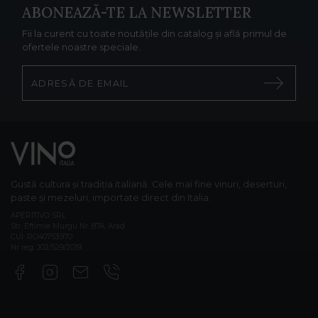
ABONEAZĂ-TE LA NEWSLETTER
Fii la curent cu toate noutățile din catalog și află primul de
ofertele noastre speciale.
Gustă cultura și tradiția italiană. Cele mai fine vinuri, deserturi,
paste și mezeluri, importate direct din Italia.
APERITIVO SRL
Str. Eftimie Murgu Nr. 87A, Arad
CUI: RO40753970
Nr reg: J02/529/2019