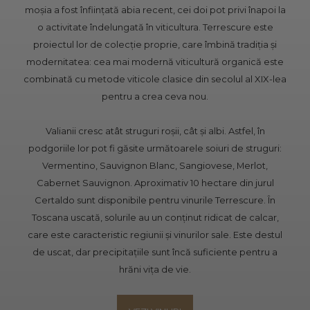
moșia a fost înființată abia recent, cei doi pot privi înapoi la
o activitate îndelungată în viticultura. Terrescure este
proiectul lor de colecție proprie, care îmbină tradiția și
modernitatea: cea mai modernă viticultură organică este
combinată cu metode viticole clasice din secolul al XIX-lea
pentru a crea ceva nou.
Valianii cresc atât struguri roșii, cât și albi. Astfel, în
podgoriile lor pot fi găsite următoarele soiuri de struguri:
Vermentino, Sauvignon Blanc, Sangiovese, Merlot,
Cabernet Sauvignon. Aproximativ 10 hectare din jurul
Certaldo sunt disponibile pentru vinurile Terrescure. În
Toscana uscată, solurile au un conținut ridicat de calcar,
care este caracteristic regiunii și vinurilor sale. Este destul
de uscat, dar precipitațiile sunt încă suficiente pentru a
hrăni vița de vie.