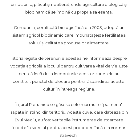
un loc unic, plăcut și nealterat, unde agricultura biologică și
biodinamică se îmbină cu propria sa esență.
Compania, certificată biologic încă din 2003, adoptă un
sistem agricol biodinamic care îmbunătățește fertilitatea
solului și calitatea produselor alimentare.
Istoria legată de terenurile acestea ne informează despre
vocația agricolă a locului pentru cultivarea viței de vie. Este
cert că încă de la începuturile acestor zone, ele au
constituit punctul de plecare pentru răspândirea acestei
culturi în întreaga regiune.
În jurul Pietranico se găsesc cele mai multe "palmenti"
săpate în stânci din teritoriu. Aceste cuve, care datează din
Evul Mediu, au fost veritabile instrumente de stoarcere
folosite în special pentru acest procedeu încă din vremuri
străvechi.