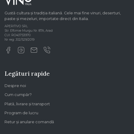
Gustă cultura și tradiția italiană. Cele mai fine vinuri, deserturi,
paste și mezeluri, importate direct din Italia.
APERITIVO SRL
Str. Eftimie Murgu Nr. 87A, Arad
CUI: RO40753970
Nr reg: J02/529/2019
Legături rapide
Despre noi
Cum cumpăr?
Plată, livrare și transport
Program de lucru
Retur și anulare comandă