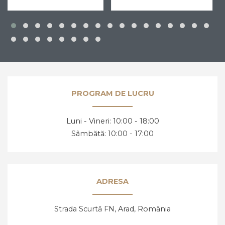
E necesară confirmarea vârstei
înainte de a
accesa acest site
Ai peste 18 ani?
PROGRAM DE LUCRU
Luni - Vineri: 10:00 - 18:00
DA, AM ÎMPLINIT 18 ANI
NU, AM SUB 18 ANI
Sâmbătă: 10:00 - 17:00
ADRESA
Strada Scurtă FN, Arad,
România