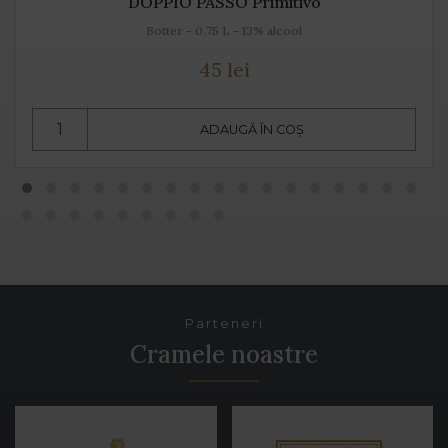
DOPPIO PASSO Primitivo
Botter - 0.75 L - 13% alcool
45 lei
ADAUGĂ ÎN COȘ
Parteneri
Cramele noastre