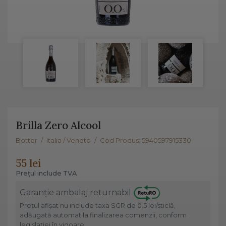
Brilla Zero Alcool
Botter
/
Italia / Veneto
/
Cod Produs: 5940597915330
55 lei
Prețul include TVA
Garanție ambalaj returnabil
Prețul afișat nu include taxa SGR de 0.5 lei/sticlă,
adăugată automat la finalizarea comenzii, conform
legislației în vigoare.