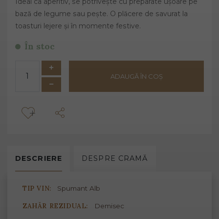
Ideal ca aperitiv, se potrivește cu preparate ușoare pe
bază de legume sau pește. O plăcere de savurat la
toasturi lejere și în momente festive.
În stoc
ADAUGĂ ÎN COȘ
DESCRIERE
DESPRE
CRAMĂ
TIP VIN:
Spumant Alb
ZAHĂR REZIDUAL:
Demisec