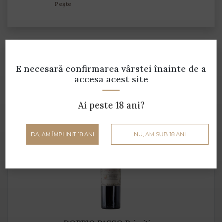
Pește
Produse din aceeași gamă
E necesară confirmarea vârstei
înainte de a
accesa acest site
Ai peste 18 ani?
DA, AM ÎMPLINIT 18 ANI
NU, AM SUB 18 ANI