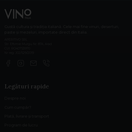
Gustă cultura și tradiția italiană. Cele mai fine vinuri, deserturi,
paste și mezeluri, importate direct din Italia.
APERITIVO SRL
Str. Eftimie Murgu Nr. 87A, Arad
CUI: RO40753970
Nr reg: J02/529/2019
Legături rapide
Despre noi
Cum cumpăr?
Plată, livrare și transport
Program de lucru