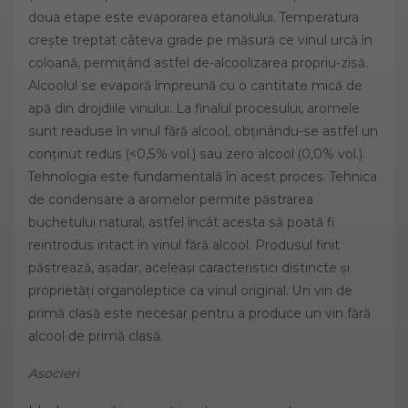
doua etape este evaporarea etanolului. Temperatura
crește treptat câteva grade pe măsură ce vinul urcă în
coloană, permițând astfel de-alcoolizarea propriu-zisă.
Alcoolul se evaporă împreună cu o cantitate mică de
apă din drojdiile vinului. La finalul procesului, aromele
sunt readuse în vinul fără alcool, obținându-se astfel un
conținut redus (<0,5% vol.) sau zero alcool (0,0% vol.).
Tehnologia este fundamentală în acest proces. Tehnica
de condensare a aromelor permite păstrarea
buchetului natural, astfel încât acesta să poată fi
reintrodus intact în vinul fără alcool. Produsul finit
păstrează, așadar, aceleași caracteristici distincte și
proprietăți organoleptice ca vinul original. Un vin de
primă clasă este necesar pentru a produce un vin fără
alcool de primă clasă.
Asocieri