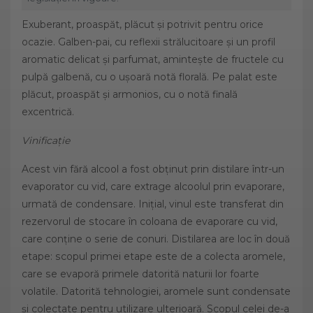
Exuberant, proaspăt, plăcut și potrivit pentru orice
ocazie. Galben-pai, cu reflexii strălucitoare și un profil
aromatic delicat și parfumat, amintește de fructele cu
pulpă galbenă, cu o ușoară notă florală. Pe palat este
plăcut, proaspăt și armonios, cu o notă finală
excentrică.
Vinificație
Acest vin fără alcool a fost obținut prin distilare într-un
evaporator cu vid, care extrage alcoolul prin evaporare,
urmată de condensare. Inițial, vinul este transferat din
rezervorul de stocare în coloana de evaporare cu vid,
care conține o serie de conuri. Distilarea are loc în două
etape: scopul primei etape este de a colecta aromele,
care se evaporă primele datorită naturii lor foarte
volatile. Datorită tehnologiei, aromele sunt condensate
și colectate pentru utilizare ulterioară. Scopul celei de-a