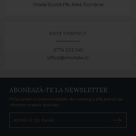
Strada Scurtă FN, Arad,
România
DATE CONTACT
0774 023 546
office@vinoitalia.ro
ABONEAZĂ-TE LA NEWSLETTER
Fii la curent cu toate noutățile din catalog și află primul de
ofertele noastre speciale.