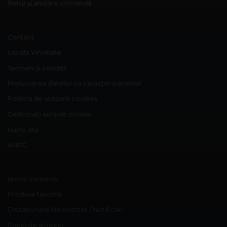
Retur și anulare comandă
Contact
Locații Vinoitalia
Termeni și condiții
Prelucrarea datelor cu caracter personal
Politica de utilizare cookies
Gestionați setările cookie
Hartă site
ANPC
Istoric comenzi
Produse favorite
Dezabonare Newsletter / Notificări
Soiuri de struguri