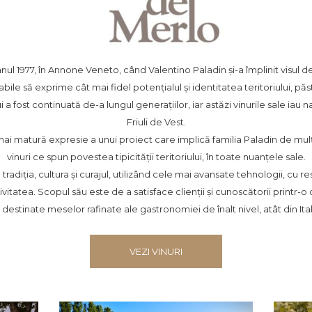
ul 1977, în Annone Veneto, când Valentino Paladin și-a împlinit visul de
bile să exprime cât mai fidel potențialul și identitatea teritoriului, păs
a fost continuată de-a lungul generațiilor, iar astăzi vinurile sale iau n
Friuli de Vest.
i matură expresie a unui proiect care implică familia Paladin de mulți
vinuri ce spun povestea tipicității teritoriului, în toate nuanțele sale.
tradiția, cultura și curajul, utilizând cele mai avansate tehnologii, cu 
vitatea. Scopul său este de a satisface clienții și cunoscătorii printr-o
estinate meselor rafinate ale gastronomiei de înalt nivel, atât din Itali
VEZI VINURI