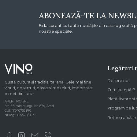
ABONEAZĂ-TE LA NEWSL
Fii la curent cu toate noutățile din catalog și află 
noastre speciale.
Legături 
Despre noi
Gustă cultura și tradiția italiană. Cele mai fine
vinuri, deserturi, paste și mezeluri, importate
Cum cumpăr?
direct din Italia.
Plată, livrare și
APERITIVO SRL
Str. Eftimie Murgu Nr. 87A, Arad
Program de lu
CUI: RO40753970
Nr reg: J02/529/2019
Retur și anula