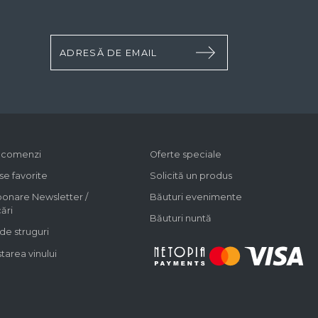
c comenzi
Oferte speciale
e favorite
Solicită un produs
onare Newsletter /
Băuturi evenimente
cări
Băuturi nuntă
 de struguri
area vinului