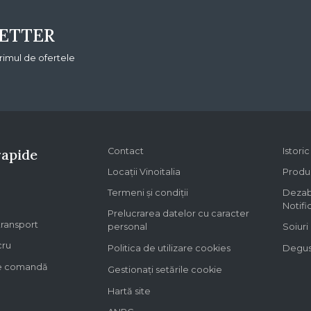
ETTER
primul de ofertele
rapide
Contact
Istori
Locații Vinoitalia
Produs
Termeni și condiții
Dezab
Notifi
Prelucrarea datelor cu caracter
 transport
personal
Soiuri
cru
Politica de utilizare cookies
Degust
re comandă
Gestionați setările cookie
Hartă site