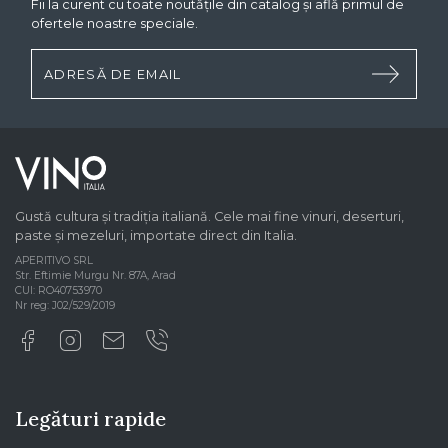
Fii la curent cu toate noutățile din catalog și află primul de
ofertele noastre speciale.
Gustă cultura și tradiția italiană. Cele mai fine vinuri, deserturi,
paste și mezeluri, importate direct din Italia.
APERITIVO SRL
Str. Eftimie Murgu Nr. 87A, Arad
CUI: RO40753970
Nr reg: J02/529/2019
Legături rapide