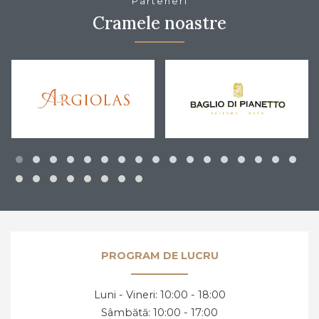
Parteneri
Cramele noastre
PROGRAM DE LUCRU
Luni - Vineri: 10:00 - 18:00
E necesară confirmarea vârstei
înainte de a
Sâmbătă: 10:00 - 17:00
accesa acest site