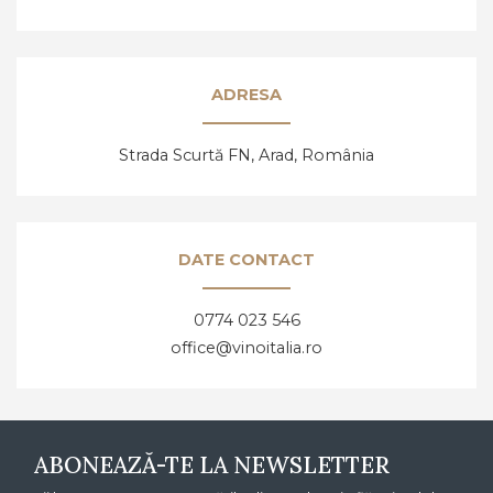
Ai peste 18 ani?
ADRESA
DA, AM ÎMPLINIT 18 ANI
NU, AM SUB 18 ANI
Strada Scurtă FN, Arad,
România
DATE CONTACT
0774 023 546
office@vinoitalia.ro
ABONEAZĂ-TE LA NEWSLETTER