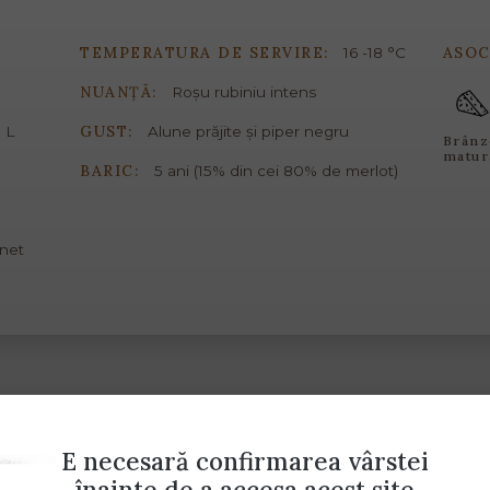
TEMPERATURA DE SERVIRE:
ASOC
16 -18 °C
NUANȚĂ:
Roșu rubiniu intens
GUST:
 L
Alune prăjite și piper negru
Brânz
matur
BARIC:
5 ani (15% din cei 80% de merlot)
net
E necesară confirmarea vârstei
înainte de a accesa acest site