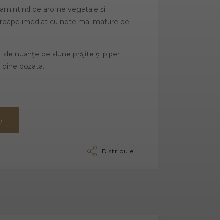
 amintind de arome vegetale și
roape imediat cu note mai mature de
l de nuanțe de alune prăjite și piper
e bine dozata.
Ș
Distribuie