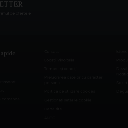
ETTER
primul de ofertele
rapide
Contact
Istori
Locații Vinoitalia
Produs
Termeni și condiții
Dezab
Notifi
Prelucrarea datelor cu caracter
 transport
personal
Soiuri
cru
Politica de utilizare cookies
Degust
re comandă
Gestionați setările cookie
Hartă site
ANPC