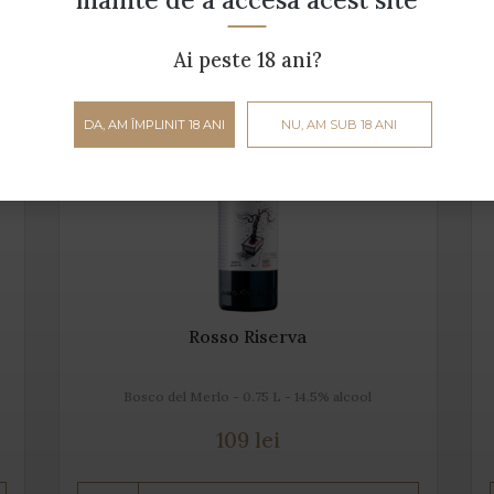
Ai peste 18 ani?
DA, AM ÎMPLINIT 18 ANI
NU, AM SUB 18 ANI
Rosso Riserva
Bosco del Merlo - 0.75 L - 14.5% alcool
109 lei