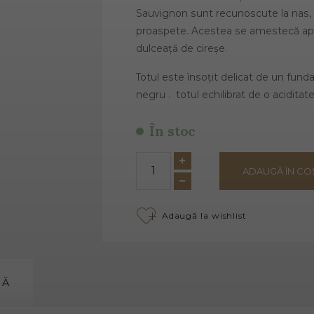
Sauvignon sunt recunoscute la nas,
proaspete. Acestea se amestecă ap
dulceață de cireșe.
Totul este însoțit delicat de un funda
negru . totul echilibrat de o aciditat
În stoc
ADAUGĂ ÎN CO
Adaugă la wishlist
MĂ