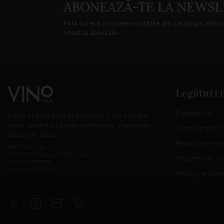
ABONEAZĂ-TE LA NEWSL
Fii la curent cu toate noutățile din catalog și află 
noastre speciale.
Legături 
Despre noi
Gustă cultura și tradiția italiană. Cele mai fine
vinuri, deserturi, paste și mezeluri, importate
Cum cumpăr?
direct din Italia.
Plată, livrare și
APERITIVO SRL
Str. Eftimie Murgu Nr. 87A, Arad
Program de lu
CUI: RO40753970
Nr reg: J02/529/2019
Retur și anula