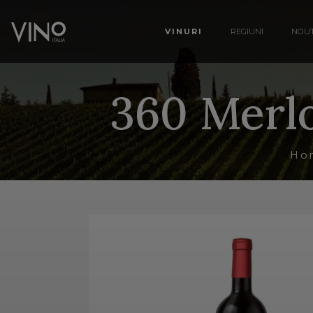
VINURI
REGIUNI
NOUT
360 Merlo
Ho