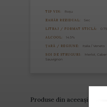
TIP VIN:
Roșu
ZAHĂR REZIDUAL:
Sec
LITRAJ / FORMAT STICLĂ:
0.75
ALCOOL:
14.5%
ȚARĂ / REGIUNE:
Italia / Veneto
SOI DE STRUGURI:
Merlot, Caber
Sauvignon
Produse din aceeași gamă