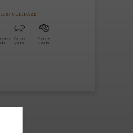
IERI CULINARE:
eturi
Carne
Carne
ate
porc
roșie