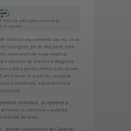
5 lei/sticlă, adăugată automat la
i în vigoare.
de toată lumea, pasionați sau nu, ca un
rnet Sauvignon, pe de altă parte, este
ru caracteristicile organoleptice,
și o senzație de tinerețe și eleganță.
erlo o oferă pentru Merlot este că cele
 ani în lemn, în acest fel, senzațiile
i sunt intensificate, exprimând note
acteristică.
eratură controlată. prospețimii și
ă armonios cu structura și puterea
 în butoaie de lemn.
ns . Notele caracteristice de Cabernet