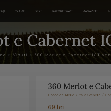
ĂȚI
CRAME
BERE
RĂCORITOARE
MAGAZINE
IN
t e Cabernet 
me
Vinuri
360 Merlot e Cabernet IGT Ve
360 Merlot e Cab
Bosco del Merlo
/
Italia / Veneto
/
Cod
69 lei