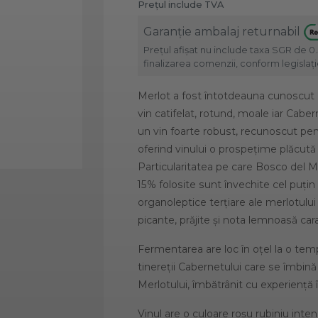
Prețul include TVA
Garanție ambalaj returnabil
Prețul afișat nu include taxa SGR de 0.
finalizarea comenzii, conform legislație
Merlot a fost întotdeauna cunoscut 
vin catifelat, rotund, moale iar Cabe
un vin foarte robust, recunoscut pent
oferind vinului o prospețime plăcută 
Particularitatea pe care Bosco del M
15% folosite sunt învechite cel puțin 5
organoleptice terțiare ale merlotulu
picante, prăjite și nota lemnoasă car
Fermentarea are loc în oțel la o temp
tinereții Cabernetului care se îmbin
Merlotului, îmbătrânit cu experiență
Vinul are o culoare roșu rubiniu inte