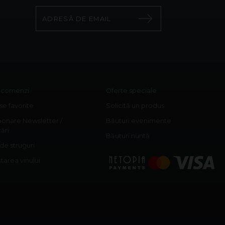
c comenzi
Oferte speciale
e favorite
Solicită un produs
onare Newsletter /
Băuturi evenimente
cări
Băuturi nuntă
 de struguri
area vinului