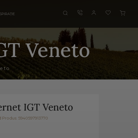
SPIRAȚIE
IGT Veneto
neto
ernet IGT Veneto
 Produs: 5940597913770