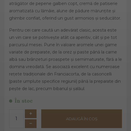
atrăgător de pepene galben copt, cremă de patiserie
aromatizată cu lămâie, alune de pădure mărunțite și
ghimbir confiat, oferind un gust armonios și seducător.
Pentru cei care caută un adevărat clasic, acesta este
un vin care se potrivește atât ca aperitiv, cât și pe tot
parcursul mesei. Pune în valoare aromele unei game
variate de preparate, de la orez și paste până la carne
albă sau brânzeturi proaspete și semimaturate, fără a le
domina vreodată. Se asociază excelent cu numeroase
rețete tradiționale din Franciacorta, de la casoncelli
(paste umplute specifice regiunii) până la preparate din
pește de lac, precum bibanul și șalăul.
În stoc
ADAUGĂ ÎN COȘ