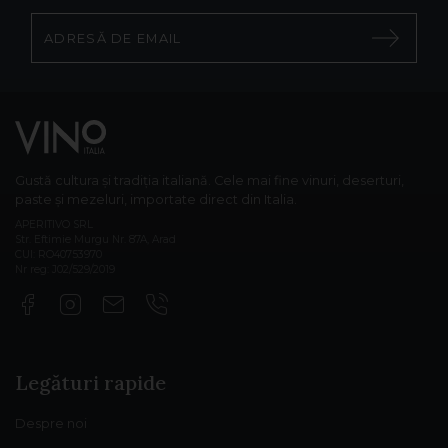
Gustă cultura și tradiția italiană. Cele mai fine vinuri, deserturi,
paste și mezeluri, importate direct din Italia.
APERITIVO SRL
Str. Eftimie Murgu Nr. 87A, Arad
CUI: RO40753970
Nr reg: J02/529/2019
Legături rapide
Despre noi