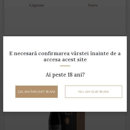
Legume
Paste
E necesară confirmarea vârstei
înainte de a
Produse din aceeași gamă
accesa acest site
Ai peste 18 ani?
DA, AM ÎMPLINIT 18 ANI
NU, AM SUB 18 ANI