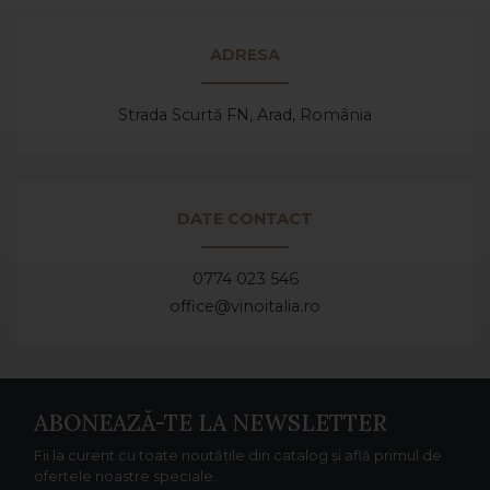
ADRESA
Strada Scurtă FN, Arad,
România
DATE CONTACT
0774 023 546
office@vinoitalia.ro
ABONEAZĂ-TE LA NEWSLETTER
Fii la curent cu toate noutățile din catalog și află primul de
ofertele noastre speciale.