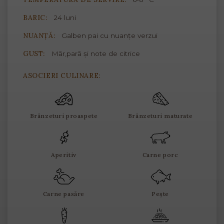
BARIC:
24 luni
NUANȚĂ:
Galben pai cu nuanțe verzui
GUST:
Măr,pară și note de citrice
ASOCIERI CULINARE:
Brânzeturi proaspete
Brânzeturi maturate
Aperitiv
Carne porc
Carne pasăre
Pește