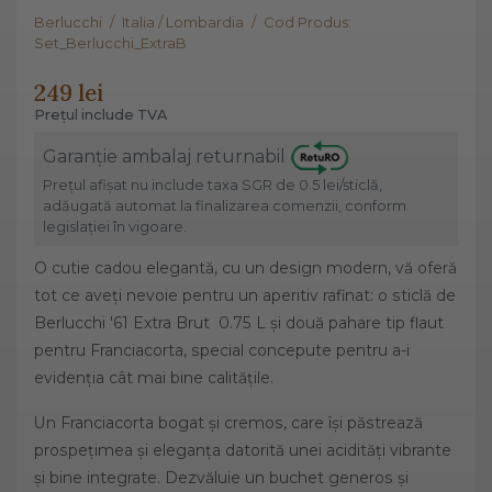
Berlucchi
/
Italia / Lombardia
/
Cod Produs:
Set_Berlucchi_ExtraB
249 lei
Prețul include TVA
Garanție ambalaj returnabil
Prețul afișat nu include taxa SGR de 0.5 lei/sticlă,
adăugată automat la finalizarea comenzii, conform
legislației în vigoare.
O cutie cadou elegantă, cu un design modern, vă oferă
tot ce aveți nevoie pentru un aperitiv rafinat: o sticlă de
Berlucchi '61 Extra Brut 0.75 L și două pahare tip flaut
pentru Franciacorta, special concepute pentru a-i
evidenția cât mai bine calitățile.
Un Franciacorta bogat și cremos, care își păstrează
prospețimea și eleganța datorită unei acidități vibrante
și bine integrate. Dezvăluie un buchet generos și