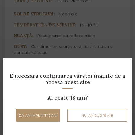
ȚARĂ / REGIUNE:
Italia / Piedmont
SOI DE STRUGURI:
Nebbiolo
TEMPERATURA DE SERVIRE:
16 - 18 °C
NUANȚĂ:
Roșu granat cu reflexe rubin
GUST:
Condimente, scorțișoară, absint, tutun și
trandafir sălbatic
ASOCIERI CULINARE:
E necesară confirmarea vârstei
înainte de a
accesa acest site
Brânzeturi maturate
Carne porc
Ai peste 18 ani?
Carne roșie
DA, AM ÎMPLINIT 18 ANI
NU, AM SUB 18 ANI