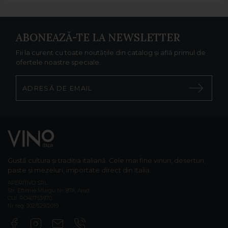
ABONEAZĂ-TE LA NEWSLETTER
Fii la curent cu toate noutățile din catalog și află primul de
ofertele noastre speciale.
Gustă cultura și tradiția italiană. Cele mai fine vinuri, deserturi,
paste și mezeluri, importate direct din Italia.
APERITIVO SRL
Str. Eftimie Murgu Nr. 87A, Arad
CUI: RO40753970
Nr reg: J02/529/2019