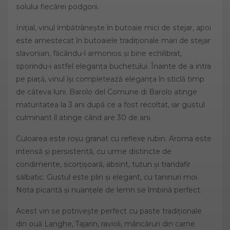
solului fiecărei podgorii.
Inițial, vinul îmbătrânește în butoaie mici de stejar, apoi
este amestecat în butoaiele tradiționale mari de stejar
slavonian, făcându-l armonios și bine echilibrat,
sporindu-i astfel eleganța buchetului. Înainte de a intra
pe piață, vinul își completează eleganța în sticlă timp
de câteva luni. Barolo del Comune di Barolo atinge
maturitatea la 3 ani după ce a fost recoltat, iar gustul
culminant îl atinge când are 30 de ani.
Culoarea este roșu granat cu reflexe rubin. Aroma este
intensă și persistentă, cu urme distincte de
condimente, scorțișoară, absint, tutun și trandafir
sălbatic. Gustul este plin și elegant, cu taninuri moi.
Nota picantă și nuanțele de lemn se îmbină perfect.
Acest vin se potrivește perfect cu paste tradiționale
din ouă Langhe, Tajarin, ravioli, mâncăruri din carne