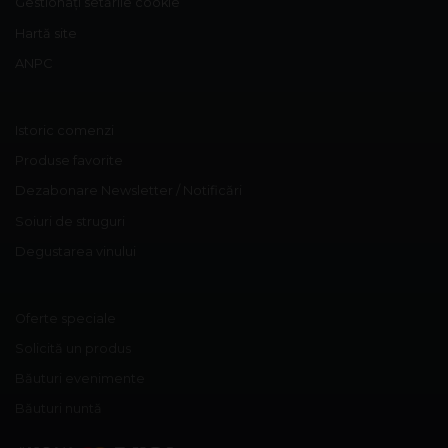
Gestionați setările cookie
Hartă site
ANPC
Istoric comenzi
Produse favorite
Dezabonare Newsletter / Notificări
Soiuri de struguri
Degustarea vinului
Oferte speciale
Solicită un produs
Băuturi evenimente
Băuturi nuntă