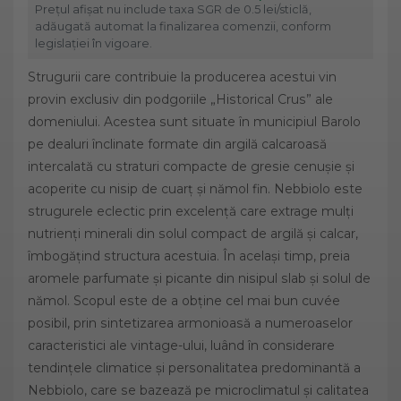
Prețul afișat nu include taxa SGR de 0.5 lei/sticlă,
adăugată automat la finalizarea comenzii, conform
legislației în vigoare.
Strugurii care contribuie la producerea acestui vin
provin exclusiv din podgoriile „Historical Crus” ale
domeniului. Acestea sunt situate în municipiul Barolo
pe dealuri înclinate formate din argilă calcaroasă
intercalată cu straturi compacte de gresie cenușie și
acoperite cu nisip de cuarț și nămol fin. Nebbiolo este
strugurele eclectic prin excelență care extrage mulți
nutrienți minerali din solul compact de argilă și calcar,
îmbogățind structura acestuia. În același timp, preia
aromele parfumate și picante din nisipul slab și solul de
nămol. Scopul este de a obține cel mai bun cuvée
posibil, prin sintetizarea armonioasă a numeroaselor
caracteristici ale vintage-ului, luând în considerare
tendințele climatice și personalitatea predominantă a
Nebbiolo, care se bazează pe microclimatul și calitatea