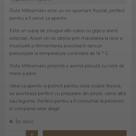
Flute Millesimato este un vin spumant fructat, perfect
pentru a fi servit ca aperitiv.
Este un cupaj de struguri albi culeși cu grijă și atent
selectați. Acest vin se obține prin macerarea la rece a
mustuielii și fermentarea acesteia în tancuri
presurizate la temperatura controlată de 16 ° C.
Flute Millesimato prezintă o aromă plăcută cu note de
mere și pere.
Ideal ca aperitiv și potrivit pentru orice ocazie festivă,
se asortează perfect cu preparate din pește, carne albă
sau legume. Perfect pentru a fi consumat la petreceri
în compania celor dragi!
În stoc