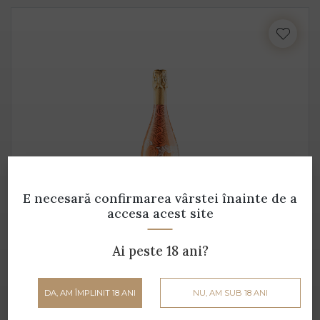
E necesară confirmarea vârstei
înainte de a
accesa acest site
Flute Dolce
Casa Burti - 0.75 L - 9.5% alcool
Ai peste 18 ani?
32 lei
DA, AM ÎMPLINIT 18 ANI
NU, AM SUB 18 ANI
ADAUGĂ ÎN COȘ