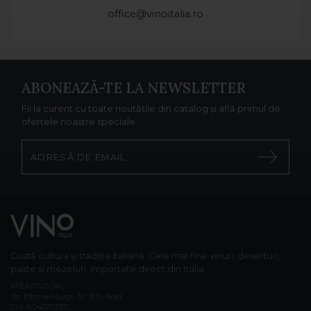
office@vinoitalia.ro
ABONEAZĂ-TE LA NEWSLETTER
Fii la curent cu toate noutățile din catalog și află primul de
ofertele noastre speciale.
Gustă cultura și tradiția italiană. Cele mai fine vinuri, deserturi,
paste și mezeluri, importate direct din Italia.
APERITIVO SRL
Str. Eftimie Murgu Nr. 87A, Arad
CUI: RO40753970