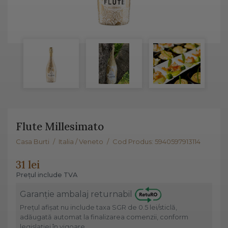
Flute Millesimato
Casa Burti
/
Italia / Veneto
/
Cod Produs: 5940597913114
31 lei
Prețul include TVA
Garanție ambalaj returnabil
Prețul afișat nu include taxa SGR de 0.5 lei/sticlă,
adăugată automat la finalizarea comenzii, conform
legislației în vigoare.