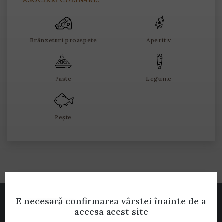
Brânzeturi proaspete
Aperitiv
Paste
Legume
Pește
E necesară confirmarea vârstei
înainte de a
Parteneri
accesa acest site
Cramele noastre