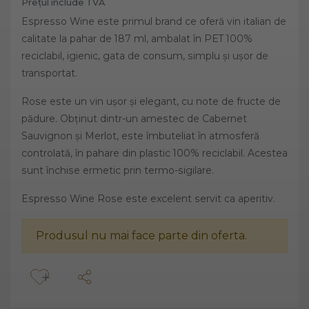
Prețul include TVA
Espresso Wine este primul brand ce oferă vin italian de
calitate la pahar de 187 ml, ambalat în PET 100%
reciclabil, igienic, gata de consum, simplu și ușor de
transportat.
Rose este un vin ușor și elegant, cu note de fructe de
pădure. Obținut dintr-un amestec de Cabernet
Sauvignon și Merlot, este îmbuteliat în atmosferă
controlată, în pahare din plastic 100% reciclabil. Acestea
sunt închise ermetic prin termo-sigilare.
Espresso Wine Rose este excelent servit ca aperitiv.
Produsul nu mai face parte din oferta.