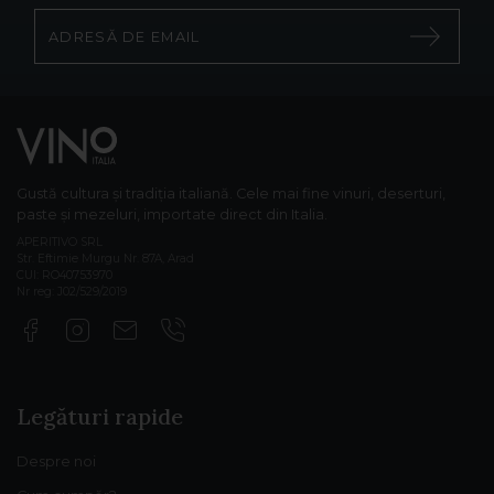
Gustă cultura și tradiția italiană. Cele mai fine vinuri, deserturi,
paste și mezeluri, importate direct din Italia.
APERITIVO SRL
Str. Eftimie Murgu Nr. 87A, Arad
CUI: RO40753970
Nr reg: J02/529/2019
Legături rapide
Despre noi