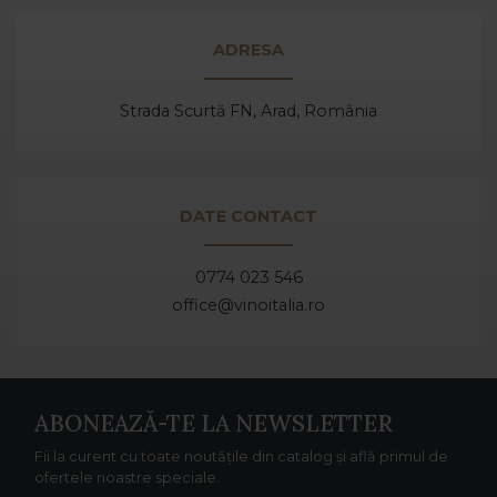
ADRESA
Strada Scurtă FN, Arad,
România
DATE CONTACT
0774 023 546
office@vinoitalia.ro
ABONEAZĂ-TE LA NEWSLETTER
Fii la curent cu toate noutățile din catalog și află primul de
ofertele noastre speciale.