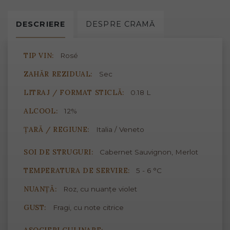
DESCRIERE
DESPRE
CRAMĂ
TIP VIN:
Rosé
ZAHĂR REZIDUAL:
Sec
LITRAJ / FORMAT STICLĂ:
0.18 L
ALCOOL:
12%
ȚARĂ / REGIUNE:
Italia / Veneto
SOI DE STRUGURI:
Cabernet Sauvignon, Merlot
TEMPERATURA DE SERVIRE:
5 - 6 °C
NUANȚĂ:
Roz, cu nuanțe violet
GUST:
Fragi, cu note citrice
ASOCIERI CULINARE: