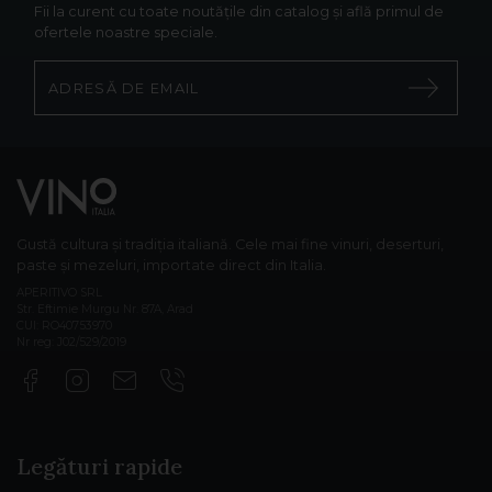
Fii la curent cu toate noutățile din catalog și află primul de
ofertele noastre speciale.
Gustă cultura și tradiția italiană. Cele mai fine vinuri, deserturi,
paste și mezeluri, importate direct din Italia.
APERITIVO SRL
Str. Eftimie Murgu Nr. 87A, Arad
CUI: RO40753970
Nr reg: J02/529/2019
Legături rapide