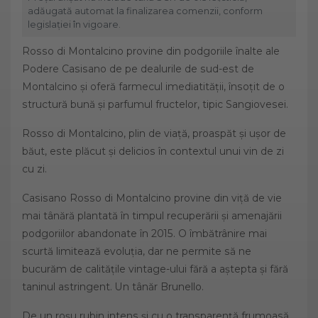
adăugată automat la finalizarea comenzii, conform
legislației în vigoare.
Rosso di Montalcino provine din podgoriile înalte ale
Podere Casisano de pe dealurile de sud-est de
Montalcino și oferă farmecul imediatității, însoțit de o
structură bună și parfumul fructelor, tipic Sangiovesei.
Rosso di Montalcino, plin de viață, proaspăt și ușor de
băut, este plăcut și delicios în contextul unui vin de zi
cu zi.
Casisano Rosso di Montalcino provine din viță de vie
mai tânără plantată în timpul recuperării și amenajării
podgoriilor abandonate în 2015. O îmbătrânire mai
scurtă limitează evoluția, dar ne permite să ne
bucurăm de calitățile vintage-ului fără a aștepta și fără
taninul astringent. Un tânăr Brunello.
De un roșu rubin intens și cu o transparență frumoasă,