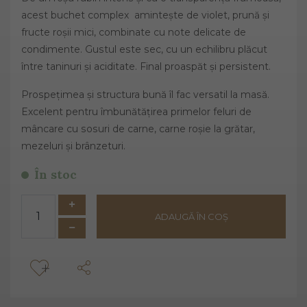
acest buchet complex amintește de violet, prună și
fructe roșii mici, combinate cu note delicate de
condimente. Gustul este sec, cu un echilibru plăcut
între taninuri și aciditate. Final proaspăt și persistent.
Prospețimea și structura bună îl fac versatil la masă.
Excelent pentru îmbunătățirea primelor feluri de
mâncare cu sosuri de carne, carne roșie la grătar,
mezeluri și brânzeturi.
În stoc
ADAUGĂ ÎN COȘ