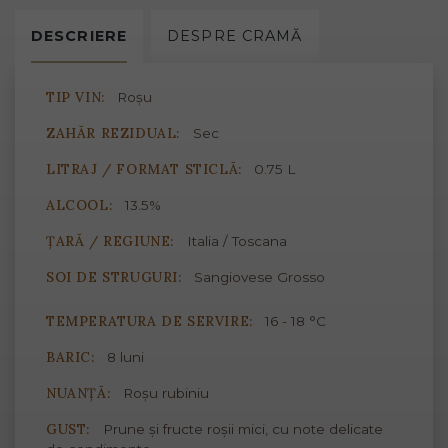
DESCRIERE
DESPRE
CRAMĂ
TIP VIN:
Roșu
ZAHĂR REZIDUAL:
Sec
LITRAJ / FORMAT STICLĂ:
0.75 L
ALCOOL:
13.5%
ȚARĂ / REGIUNE:
Italia / Toscana
SOI DE STRUGURI:
Sangiovese Grosso
TEMPERATURA DE SERVIRE:
16 - 18 °C
BARIC:
8 luni
NUANȚĂ:
Roșu rubiniu
GUST:
Prune și fructe roșii mici, cu note delicate