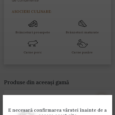
de condimente
ASOCIERI CULINARE:
Brânzeturi proaspete
Brânzeturi maturate
Carne porc
Carne pasăre
Produse din aceeași gamă
E necesară confirmarea vârstei
înainte de a