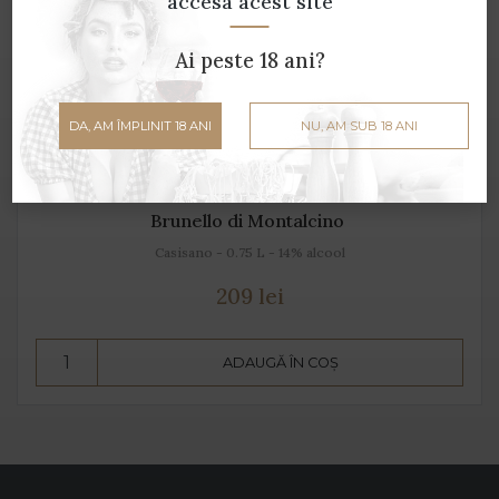
accesa acest site
Ai peste 18 ani?
DA, AM ÎMPLINIT 18 ANI
NU, AM SUB 18 ANI
Brunello di Montalcino
Casisano - 0.75 L - 14% alcool
209 lei
ADAUGĂ ÎN COȘ