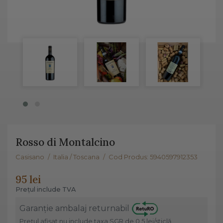
Rosso di Montalcino
Casisano
/
Italia / Toscana
/
Cod Produs: 5940597912353
95 lei
Prețul include TVA
Garanție ambalaj returnabil
Prețul afișat nu include taxa SGR de 0.5 lei/sticlă,