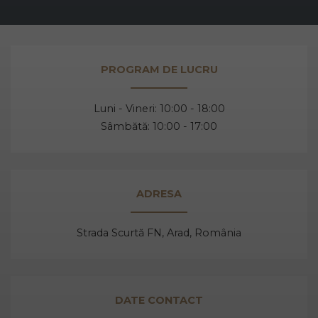
cu locul, cu gustul, dar mai ales cu unicitatea acestei
băuturi.
Vă prezentăm mai jos, gama noastră de Prosecco, acest
PROGRAM DE LUCRU
vin spumant italian, alb sau rose.
Luni - Vineri: 10:00 - 18:00
Sâmbătă: 10:00 - 17:00
Despre Prosecco
Prosecco e cel mai cunoscut vin spumant din Italia. E
adesea comparat cu Champagne, însă ele diferă
ADRESA
datorită modului de fabricație, dar și prin soiurile de
struguri folosite.
Strada Scurtă FN, Arad,
România
Prosecco înseamnă mai mult decât „bule”, mai mult
decât vin spumant, înseamnă aromă și gust deosebit,
dar și un proces de vinificație de tradiție.
DATE CONTACT