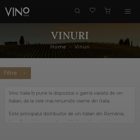
VINURI
Home
Vinuri
Filtre
Vino Italia îți pune la dispoziție o gamă variată de vin
italian, de la cele mai renumite crame din Italia.
Este principalul distribuitor de vin italian din România,
beneficiind de o gamă variată de sortimente de vin,
pornind de la cele mai îndrăznețe arome, precum
prosecco și până la vinuri dulci, elegante.