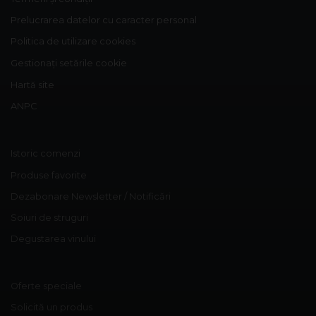
însă datorită aromelor fructate ale strugurilor, acesta
Prelucrarea datelor cu caracter personal
pare dulce. Alege Extra Dry Prosecco pentru echilibrul
Politica de utilizare cookies
pe care îl poate oferi între dulceața fructelor și
Gestionați setările cookie
aciditatea băuturii.
Hartă site
ANPC
Istoric comenzi
Produse favorite
Dezabonare Newsletter / Notificări
Soiuri de struguri
Degustarea vinului
Oferte speciale
Solicită un produs