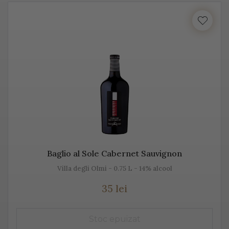
cu locul, cu gustul, dar mai ales cu unicitatea acestei
băuturi.
Vă prezentăm mai jos, gama noastră de Prosecco, acest
vin spumant italian, alb sau rose.
Despre Prosecco
Prosecco e cel mai cunoscut vin spumant din Italia. E
adesea comparat cu Champagne, însă ele diferă
datorită modului de fabricație, dar și prin soiurile de
Baglio al Sole Cabernet Sauvignon
struguri folosite.
Villa degli Olmi - 0.75 L - 14% alcool
Prosecco înseamnă mai mult decât „bule”, mai mult
35 lei
decât vin spumant, înseamnă aromă și gust deosebit,
dar și un proces de vinificație de tradiție.