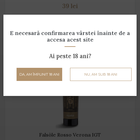
39 lei
ADAUGĂ ÎN COȘ
E necesară confirmarea vârstei
înainte de a
accesa acest site
Ai peste 18 ani?
DA, AM ÎMPLINIT 18 ANI
NU, AM SUB 18 ANI
Falsòle Rosso Verona IGT