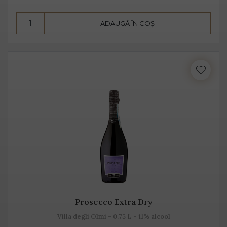
însă datorită aromelor fructate ale strugurilor, acesta
pare dulce. Alege Extra Dry Prosecco pentru echilibrul
ADAUGĂ ÎN COȘ
pe care îl poate oferi între dulceața fructelor și
aciditatea băuturii.
Prosecco Extra Dry
Villa degli Olmi - 0.75 L - 11% alcool