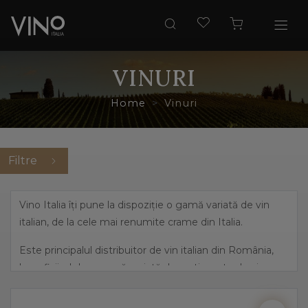
VINURI
Home
Vinuri
Filtre
Vino Italia îți pune la dispoziție o gamă variată de vin
italian, de la cele mai renumite crame din Italia.
Este principalul distribuitor de vin italian din România,
beneficiind de o gamă variată de sortimente de vin,
pornind de la cele mai îndrăznețe arome, precum
prosecco și până la vinuri dulci, elegante.