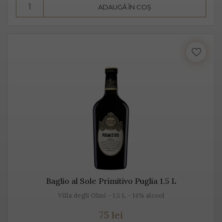
ADAUGĂ ÎN COȘ
Consumă Prosecco, un vin cunoscut pentru
prospețime, aromă și gust
Prosecco este un vin cunoscut pentru prospețime, este
un vin care nu fermentează după îmbuteliere și care se
consumă de regulă, în primii 3 ani. Are un conținut
scăzut de alcool, astfel că este preferat atât de bărbați,
cât și de femei.
Se bea în pahare cu pereți înalți, subțiri, rece,
temperatura ideală de servire fiind 2-3 grade C. Am
putea spune despre Prosecco că este un vin băut de
plăcere, dar și ca aperitiv, înainte de servirea mesei.
Baglio al Sole Primitivo Puglia 1.5 L
Este un vin proaspăt, ce se prezintă ca un buchet
Villa degli Olmi - 1.5 L - 14% alcool
fructat, de măr, pere, caise, căpșune, având arome
75 lei
ușoare, parfumate. De obicei, Prosecco este un vin sec,