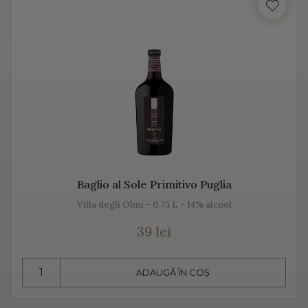
Italia beneficiază de o suprafață de peste 702.000 de
hectare de viță de vie, fiind unul dintre cei mai mari
producători de vin italian din lume. Acest vin italian
ajunge în întreaga lume și îi bucură pe cei ce îi cunosc
istoria, tradiția, modul de preparare, dar și pe cel de
păstrare.
Diversitatea etichetelor de vin de pe Vino Italia este
numeroasă și asta pentru că ne dorim să aducem Italia
la tine acasă!
Baglio al Sole Primitivo Puglia
Villa degli Olmi - 0.75 L - 14% alcool
PROSECCO
39 lei
Prosecco este un vin spumant rafinat, cunoscut în Italia
dar și în întreaga lume. Vino Italia aduce Prosecco la
ADAUGĂ ÎN COȘ
tine acasă, chiar din regiunea unde este fabricat și asta
pentru că ne dorim să vă facem cunoștință cu tradiția,