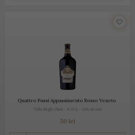
Prosecco este realizat din diferite sortimente de
struguri, însă Glera este de departe cel mai cunoscut.
Unii producători, mai amestecă pe lângă Glera și alte
soiuri de struguri, precum: Verdiso, Bianchetta
Trevigiana, Perera, Glera lunga, Chardonnay, Pinot
Bianco, Pinot Grigio sau Pinot Nero.
Numele de Prosecco provine de la locul de origine -
satul Prosecco, situat foarte aproape de Trieste. Peste
50% din producția de Prosecco provine din acele locuri,
mai exact din regiunile Conegliano și Valdobbiadene,
Quattro Passi Appassimento Rosso Veneto
acolo unde sunt peste 150 de producători. Toți aceștia s-
Villa degli Olmi - 0.75 L - 14% alcool
au asociat într-un Consorțiu pentru a proteja acest vin
spumant italian, cunoscut sub această denumire.
50 lei