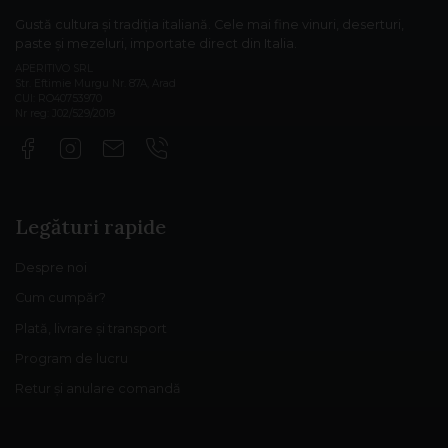
Gustă cultura și tradiția italiană. Cele mai fine vinuri, deserturi,
paste și mezeluri, importate direct din Italia.
APERITIVO SRL
Str. Eftimie Murgu Nr. 87A, Arad
CUI: RO40753970
Nr reg: J02/529/2019
Legături rapide
Despre noi
Cum cumpăr?
Plată, livrare și transport
Program de lucru
Retur și anulare comandă