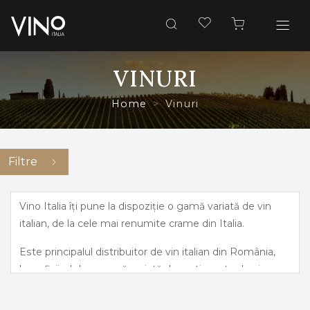
VINURI
Home
Vinuri
Filtre
Vino Italia îți pune la dispoziție o gamă variată de vin
italian, de la cele mai renumite crame din Italia.
Este principalul distribuitor de vin italian din România,
beneficiind de o gamă variată de sortimente de vin,
pornind de la cele mai îndrăznețe arome, precum
prosecco și până la vinuri dulci, elegante.