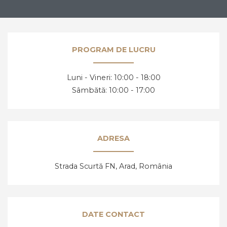
cu locul, cu gustul, dar mai ales cu unicitatea acestei
băuturi.
Vă prezentăm mai jos, gama noastră de Prosecco, acest
PROGRAM DE LUCRU
vin spumant italian, alb sau rose.
Luni - Vineri: 10:00 - 18:00
Sâmbătă: 10:00 - 17:00
Despre Prosecco
Prosecco e cel mai cunoscut vin spumant din Italia. E
adesea comparat cu Champagne, însă ele diferă
ADRESA
datorită modului de fabricație, dar și prin soiurile de
struguri folosite.
Strada Scurtă FN, Arad,
România
Prosecco înseamnă mai mult decât „bule”, mai mult
decât vin spumant, înseamnă aromă și gust deosebit,
dar și un proces de vinificație de tradiție.
DATE CONTACT