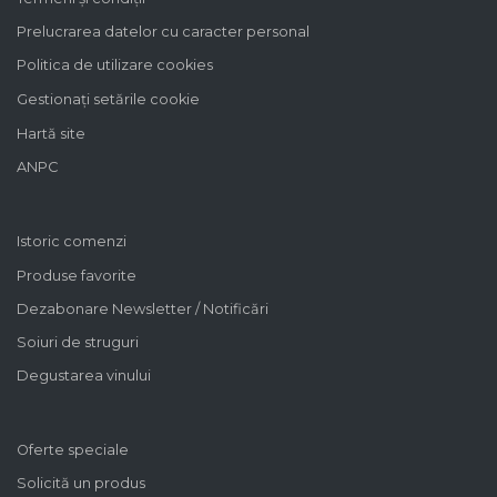
însă datorită aromelor fructate ale strugurilor, acesta
Prelucrarea datelor cu caracter personal
pare dulce. Alege Extra Dry Prosecco pentru echilibrul
Politica de utilizare cookies
pe care îl poate oferi între dulceața fructelor și
Gestionați setările cookie
aciditatea băuturii.
Hartă site
ANPC
Istoric comenzi
Produse favorite
Dezabonare Newsletter / Notificări
Soiuri de struguri
Degustarea vinului
Oferte speciale
Solicită un produs