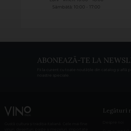
Sâmbătă: 10:00 - 17:00
ABONEAZĂ-TE LA NEWSL
Fii la curent cu toate noutățile din catalog și află 
noastre speciale.
Legături 
Despre noi
Gustă cultura și tradiția italiană. Cele mai fine
vinuri, deserturi, paste și mezeluri, importate