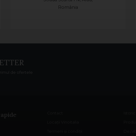
România
ETTER
primul de ofertele
rapide
Contact
Istori
Locații Vinoitalia
Produs
Termeni și condiții
Dezab