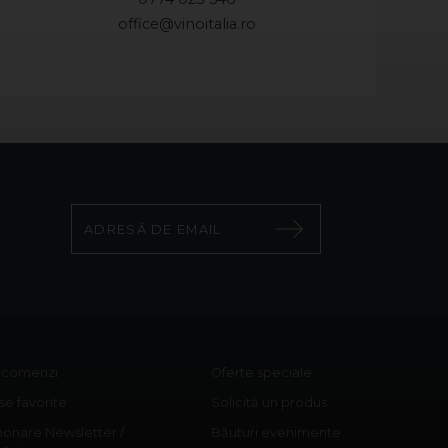
office@vinoitalia.ro
c comenzi
Oferte speciale
e favorite
Solicită un produs
onare Newsletter /
Băuturi evenimente