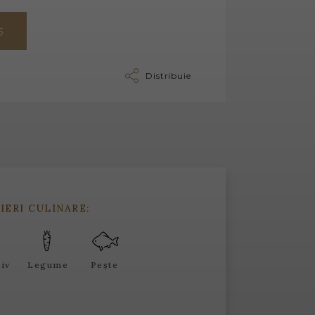
Ș
Distribuie
IERI CULINARE:
tiv
Legume
Pește