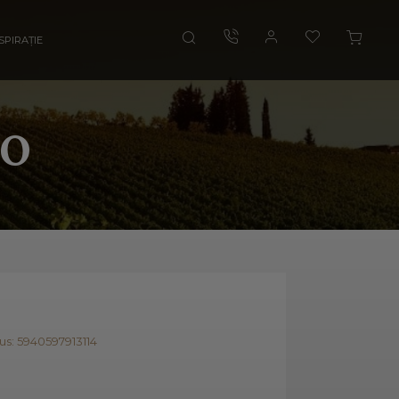
SPIRAȚIE
to
s: 5940597913114