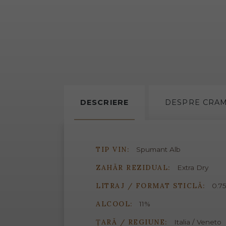
DESCRIERE
DESPRE
CRA
TIP VIN:
Spumant Alb
ZAHĂR REZIDUAL:
Extra Dry
LITRAJ / FORMAT STICLĂ:
0.75
ALCOOL:
11%
ȚARĂ / REGIUNE:
Italia / Veneto