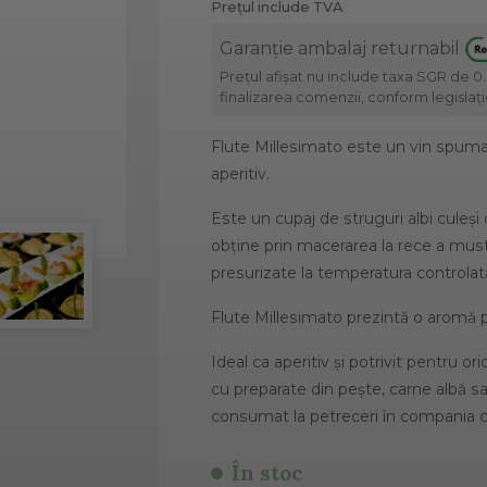
Prețul include TVA
Garanție ambalaj returnabil
Prețul afișat nu include taxa SGR de 0.
finalizarea comenzii, conform legislație
Flute Millesimato este un vin spumant
aperitiv.
Este un cupaj de struguri albi culeși c
obține prin macerarea la rece a mustu
presurizate la temperatura controlată
Flute Millesimato prezintă o aromă 
Ideal ca aperitiv și potrivit pentru o
cu preparate din pește, carne albă s
consumat la petreceri în compania ce
În stoc