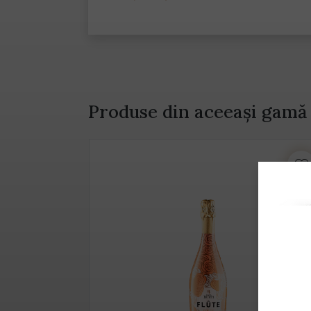
Produse din aceeași gamă