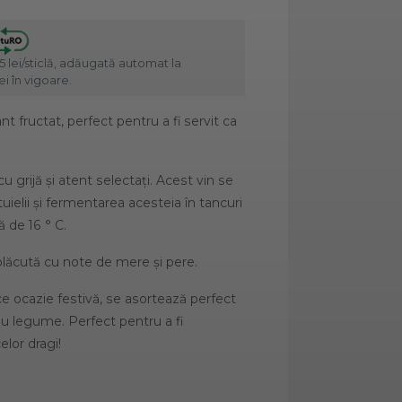
5 lei/sticlă, adăugată automat la
i în vigoare.
 fructat, perfect pentru a fi servit ca
u grijă și atent selectați. Acest vin se
ielii și fermentarea acesteia în tancuri
 de 16 ° C.
plăcută cu note de mere și pere.
rice ocazie festivă, se asortează perfect
au legume. Perfect pentru a fi
lor dragi!