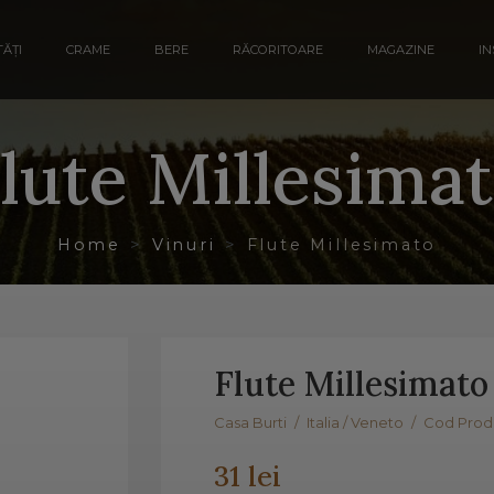
ĂȚI
CRAME
BERE
RĂCORITOARE
MAGAZINE
IN
lute Millesima
Home
Vinuri
Flute Millesimato
Flute Millesimato
Casa Burti
/
Italia / Veneto
/
Cod Produ
31 lei