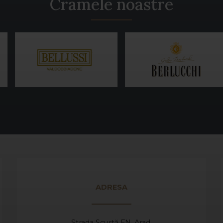
Cramele noastre
ADRESA
Strada Scurtă FN, Arad,