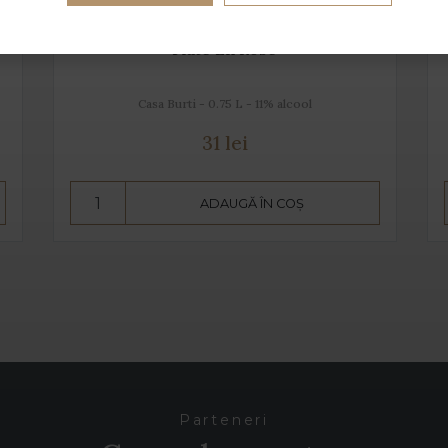
Flute En Rose
Casa Burti - 0.75 L - 11% alcool
31 lei
ADAUGĂ ÎN COȘ
Parteneri