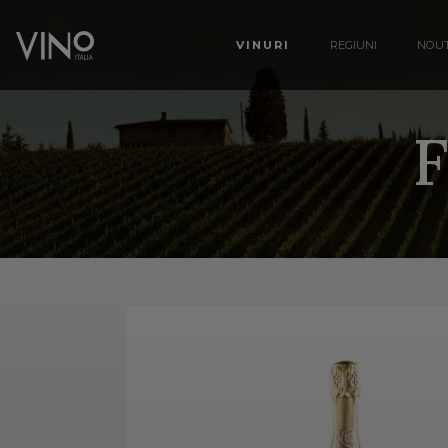
VINURI
REGIUNI
NOUT
F