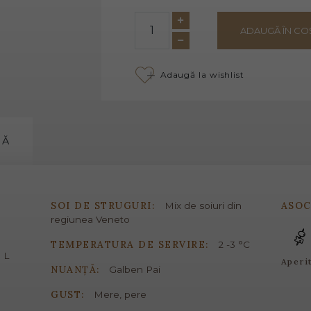
ADAUGĂ ÎN CO
Adaugă la wishlist
MĂ
SOI DE STRUGURI:
ASOC
Mix de soiuri din
regiunea Veneto
TEMPERATURA DE SERVIRE:
2 -3 °C
 L
Aperi
NUANȚĂ:
Galben Pai
GUST:
Mere, pere