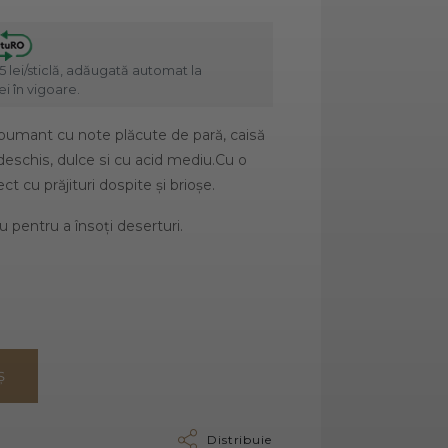
5 lei/sticlă, adăugată automat la
i în vigoare.
spumant cu note plăcute de pară, caisă
 deschis, dulce si cu acid mediu.Cu o
t cu prăjituri dospite și brioșe.
au pentru a însoți deserturi.
Ș
Distribuie