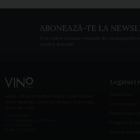
ABONEAZĂ-TE LA NEWSL
Fii la curent cu toate noutățile din catalog și află 
noastre speciale.
Legături 
Despre noi
Gustă cultura și tradiția italiană. Cele mai fine
vinuri, deserturi, paste și mezeluri, importate
Cum cumpăr?
direct din Italia.
Plată, livrare și
APERITIVO SRL
Str. Eftimie Murgu Nr. 87A, Arad
Program de lu
CUI: RO40753970
Nr reg: J02/529/2019
Retur și anula