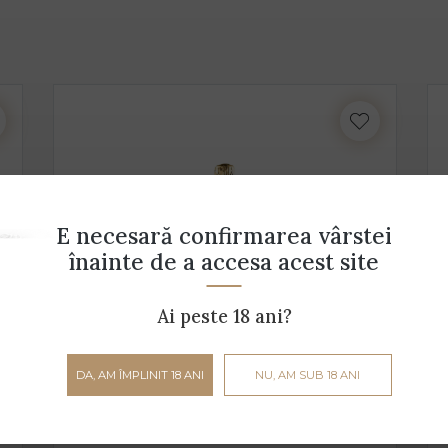
E necesară confirmarea vârstei
înainte de a accesa acest site
Ai peste 18 ani?
DA, AM ÎMPLINIT 18 ANI
NU, AM SUB 18 ANI
Flute Millesimato
Casa Burti - 0.75 L - 11% alcool