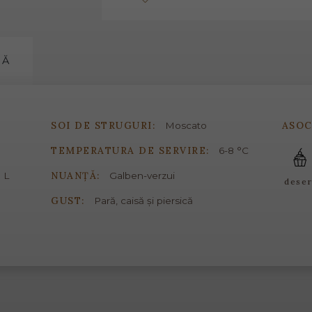
MĂ
SOI DE STRUGURI:
ASOC
Moscato
TEMPERATURA DE SERVIRE:
6-8 °C
NUANȚĂ:
 L
Galben-verzui
deser
GUST:
Pară, caisă și piersică