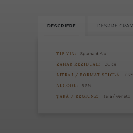
DESCRIERE
DESPRE
CRA
TIP VIN:
Spumant Alb
ZAHĂR REZIDUAL:
Dulce
LITRAJ / FORMAT STICLĂ:
0.75
ALCOOL:
9.5%
ȚARĂ / REGIUNE:
Italia / Veneto