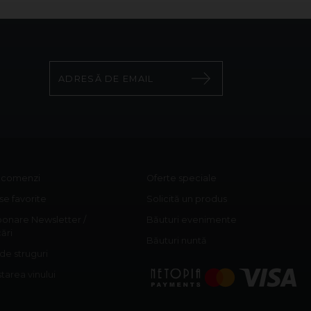
c comenzi
Oferte speciale
e favorite
Solicită un produs
onare Newsletter /
Băuturi evenimente
cări
Băuturi nuntă
 de struguri
area vinului