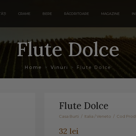
ĂȚI
CRAME
BERE
RĂCORITOARE
MAGAZINE
IN
Flute Dolce
Home
Vinuri
Flute Dolce
Flute Dolce
Casa Burti
/
Italia / Veneto
/
Cod Produ
32 lei