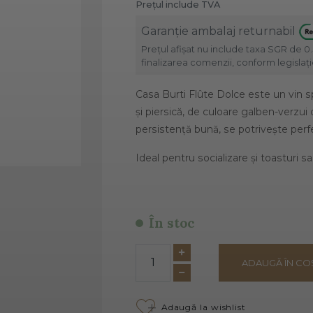
Prețul include TVA
Garanție ambalaj returnabil
Prețul afișat nu include taxa SGR de 0.
finalizarea comenzii, conform legislație
Casa Burti Flûte Dolce este un vin 
și piersică, de culoare galben-verzui
persistență bună, se potrivește perfec
Ideal pentru socializare și toasturi s
În stoc
ADAUGĂ ÎN CO
Adaugă la wishlist