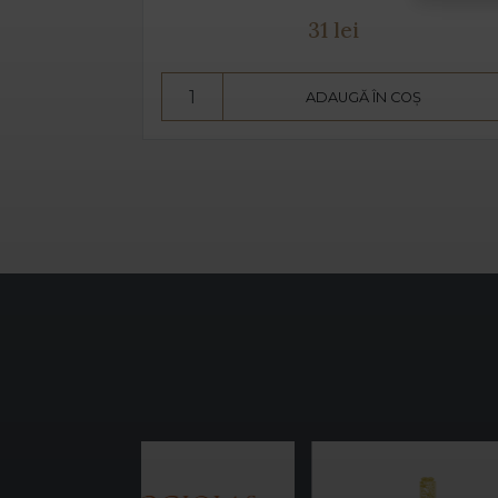
31 lei
Ș
ADAUGĂ ÎN COȘ