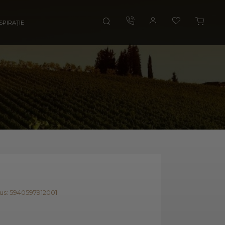
SPIRAȚIE
s: 5940597912001