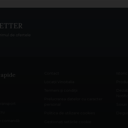
ETTER
primul de ofertele
rapide
Contact
Istori
Locații Vinoitalia
Produs
Termeni și condiții
Dezab
Notifi
Prelucrarea datelor cu caracter
 transport
personal
Soiuri
cru
Politica de utilizare cookies
Degust
re comandă
Gestionați setările cookie