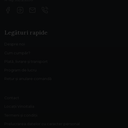
Nr reg: J02/529/2019
Legături rapide
Despre noi
Cum cumpăr?
Plată, livrare și transport
Program de lucru
Retur și anulare comandă
Contact
Locații Vinoitalia
Termeni și condiții
Prelucrarea datelor cu caracter personal