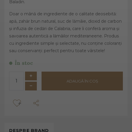
Baladin.
Doar o mână de ingrediente de o calitate deosebită:
apă, zahăr brun natural, suc de lămâie, dioxid de carbon
și infuzia de cedări de Calabria, care îi conferă aroma și
savoarea autentică a lămâilor mediteraneene. Produs
cu ingrediente simple și selectate, nu conține coloranți
sau conservanți: perfect pentru toate vârstele!
În stoc
ADAUGĂ ÎN COȘ
DESPRE
BRAND