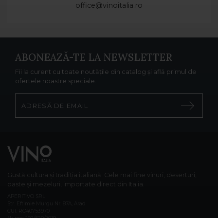
office@vinoitalia.ro
ABONEAZĂ-TE LA NEWSLETTER
Fii la curent cu toate noutățile din catalog și află primul de
ofertele noastre speciale.
Gustă cultura și tradiția italiană. Cele mai fine vinuri, deserturi,
paste și mezeluri, importate direct din Italia.
APERITIVO SRL
Str. Eftimie Murgu Nr. 87A, Arad
CUI: RO40753970