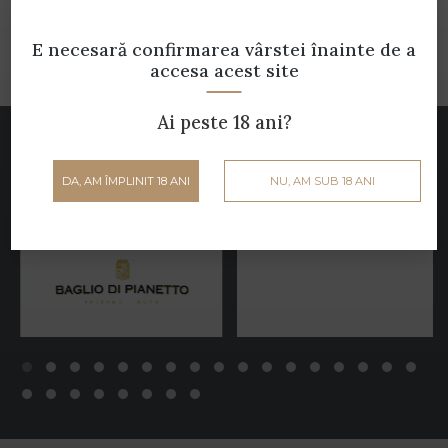
E necesară confirmarea vârstei
înainte de a
accesa acest site
Ai peste 18 ani?
Parteneri
Cramele noastre
DA, AM ÎMPLINIT 18 ANI
NU, AM SUB 18 ANI