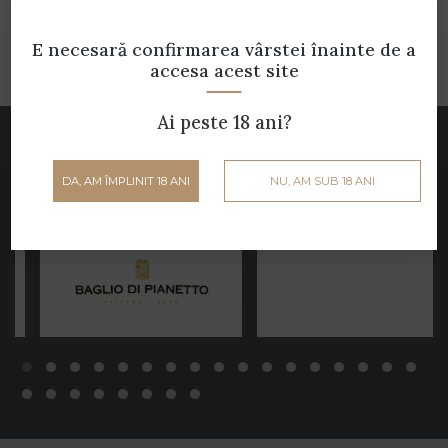
E necesară confirmarea vârstei
înainte de a
accesa acest site
Ai peste 18 ani?
Parteneri
Cramele noastre
DA, AM ÎMPLINIT 18 ANI
NU, AM SUB 18 ANI