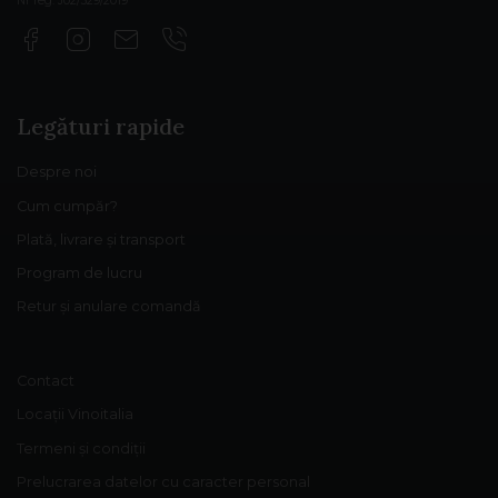
Nr reg: J02/529/2019
Legături rapide
Despre noi
Cum cumpăr?
Plată, livrare și transport
Program de lucru
Retur și anulare comandă
Contact
Locații Vinoitalia
Termeni și condiții
Prelucrarea datelor cu caracter personal