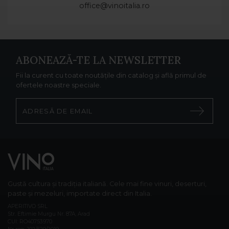
office@vinoitalia.ro
ABONEAZĂ-TE LA NEWSLETTER
Fii la curent cu toate noutățile din catalog și află primul de
ofertele noastre speciale.
Gustă cultura și tradiția italiană. Cele mai fine vinuri, deserturi,
paste și mezeluri, importate direct din Italia.
APERITIVO SRL
Str. Eftimie Murgu Nr. 87A, Arad
CUI: RO40753970