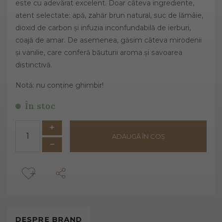
este cu adevărat excelent. Doar câteva ingrediente,
atent selectate: apă, zahăr brun natural, suc de lămâie,
dioxid de carbon și infuzia inconfundabilă de ierburi,
coajă de amar. De asemenea, găsim câteva mirodenii
și vanilie, care conferă băuturii aroma și savoarea
distinctivă.
Notă: nu conține ghimbir!
În stoc
ADAUGĂ ÎN COȘ
DESPRE
BRAND