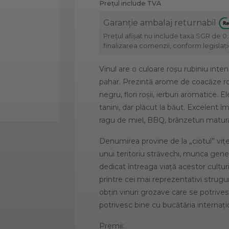
Prețul include TVA
Garanție ambalaj returnabil
Prețul afișat nu include taxa SGR de 0.
finalizarea comenzii, conform legislație
Vinul are o culoare roșu rubiniu intens
pahar. Prezintă arome de coacăze roș
negru, flori roșii, ierburi aromatice. 
tanini, dar plăcut la băut. Excelent 
ragu de miel, BBQ, brânzeturi matur
Denumirea provine de la „ciotul” viței
unui teritoriu străvechi, munca gene
dedicat întreaga viață acestor cultu
printre cei mai reprezentativi strugu
obțin vinuri grozave care se potrives
potrivesc bine cu bucătăria internați
Premii: