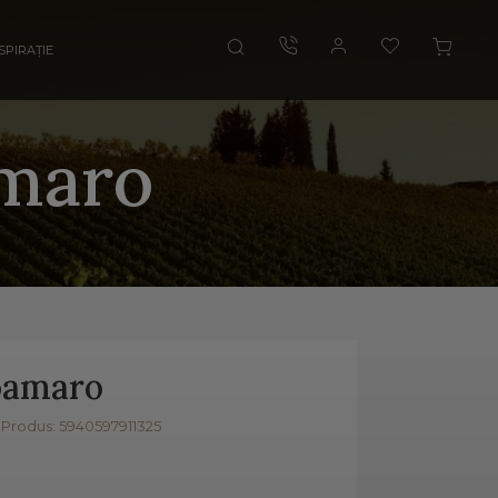
SPIRAȚIE
amaro
oamaro
Produs: 5940597911325