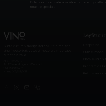
Fii la curent cu toate noutățile din catalog și află 
noastre speciale.
Legături 
Despre noi
Gustă cultura și tradiția italiană. Cele mai fine
vinuri, deserturi, paste și mezeluri, importate
Cum cumpăr?
direct din Italia.
Plată, livrare și
APERITIVO SRL
Str. Eftimie Murgu Nr. 87A, Arad
Program de lu
CUI: RO40753970
Nr reg: J02/529/2019
Retur și anula