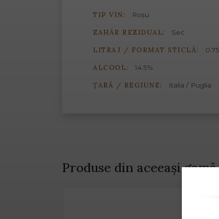
TIP VIN:
Roșu
ZAHĂR REZIDUAL:
Sec
LITRAJ / FORMAT STICLĂ:
0.75
ALCOOL:
14.5%
ȚARĂ / REGIUNE:
Italia / Puglia
Produse din aceeași gamă