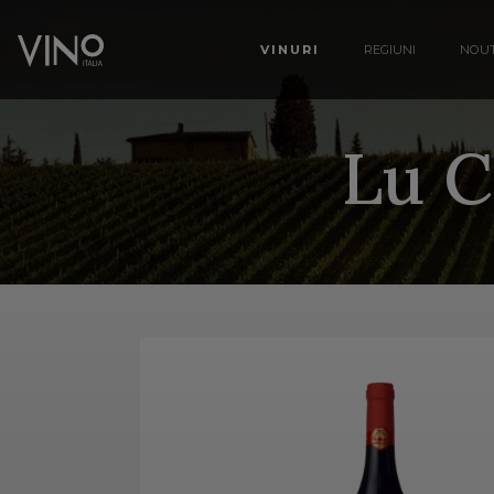
VINURI
REGIUNI
NOUT
Lu C