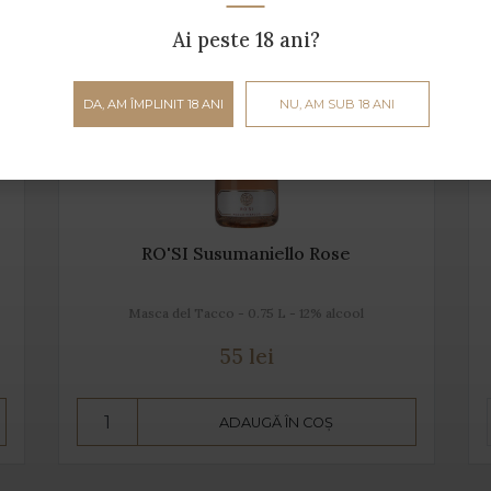
Ai peste 18 ani?
DA, AM ÎMPLINIT 18 ANI
NU, AM SUB 18 ANI
RO'SI Susumaniello Rose
Masca del Tacco - 0.75 L - 12% alcool
55 lei
ADAUGĂ ÎN COȘ