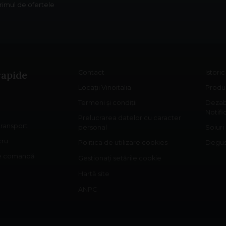
primul de ofertele
rapide
Contact
Istori
Locații Vinoitalia
Produs
Termeni și condiții
Dezab
Notifi
Prelucrarea datelor cu caracter
 transport
personal
Soiuri
cru
Politica de utilizare cookies
Degust
re comandă
Gestionați setările cookie
Hartă site
ANPC