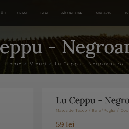
ĂȚI
CRAME
BERE
RĂCORITOARE
MAGAZINE
IN
eppu - Negro
Home
Vinuri
Lu Ceppu - Negroamaro
Lu Ceppu - Negr
Masca del Tacco
/
Italia / Puglia
/
Cod 
59 lei