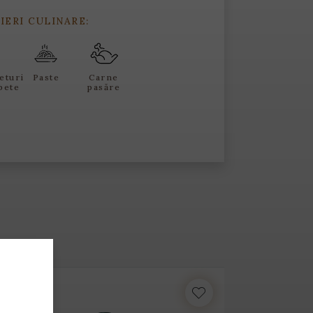
IERI CULINARE:
eturi
Paste
Carne
pete
pasăre