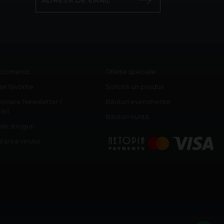
c comenzi
Oferte speciale
e favorite
Solicită un produs
onare Newsletter /
Băuturi evenimente
cări
Băuturi nuntă
 de struguri
area vinului