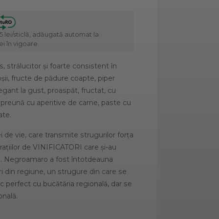
5 lei/sticlă, adăugată automat la
i în vigoare.
, strălucitor și foarte consistent în
ii, fructe de pădure coapte, piper
Elegant la gust, proaspăt, fructat, cu
împreună cu aperitive de carne, paste cu
ate.
 de vie, care transmite strugurilor forța
rațiilor de VINIFICATORI care și-au
ri. Negroamaro a fost întotdeauna
ri din regiune, un strugure din care se
c perfect cu bucătăria regională, dar se
onală.