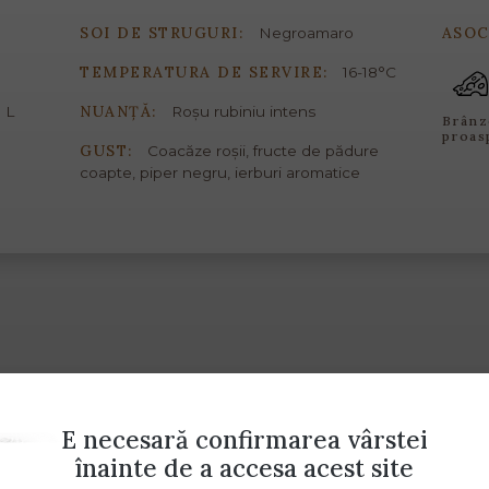
SOI DE STRUGURI:
ASOC
Negroamaro
TEMPERATURA DE SERVIRE:
16-18°C
NUANȚĂ:
 L
Roșu rubiniu intens
Brânz
proas
GUST:
Coacăze roșii, fructe de pădure
coapte, piper negru, ierburi aromatice
E necesară confirmarea vârstei
înainte de a accesa acest site