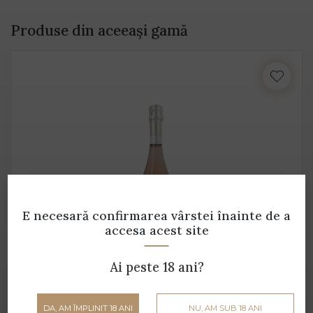
Produse din aceeași gamă
E necesară confirmarea vârstei
înainte de a
accesa acest site
RO'SI Susumaniello Rose
Ai peste 18 ani?
Masca del Tacco - 0.75 L - 12% alcool
55 lei
DA, AM ÎMPLINIT 18 ANI
NU, AM SUB 18 ANI