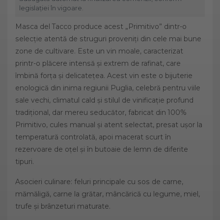
legislației în vigoare.
Masca del Tacco produce acest „Primitivo” dintr-o
selecție atentă de struguri proveniți din cele mai bune
zone de cultivare. Este un vin moale, caracterizat
printr-o plăcere intensă și extrem de rafinat, care
îmbină forța și delicatețea. Acest vin este o bijuterie
enologică din inima regiunii Puglia, celebră pentru viile
sale vechi, climatul cald și stilul de vinificație profund
tradițional, dar mereu seducător, fabricat din 100%
Primitivo, cules manual și atent selectat, presat ușor la
temperatură controlată, apoi macerat scurt în
rezervoare de oțel și în butoaie de lemn de diferite
tipuri.
Asocieri culinare: feluri principale cu sos de carne,
mămăligă, carne la grătar, mâncărică cu legume, miel,
trufe și brânzeturi maturate.