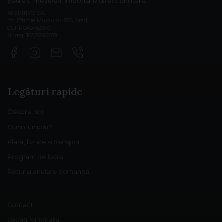
paste și mezeluri, importate direct din Italia.
APERITIVO SRL
Str. Eftimie Murgu Nr. 87A, Arad
CUI: RO40753970
Nr reg: J02/529/2019
Legături rapide
Despre noi
Cum cumpăr?
Plată, livrare și transport
Program de lucru
Retur și anulare comandă
Contact
Locații Vinoitalia