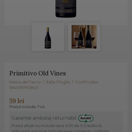
Primitivo Old Vines
Masca del Tacco
/
Italia / Puglia
/
Cod Produs:
5940597912803
59 lei
Prețul include TVA
Garanție ambalaj returnabil
Prețul afișat nu include taxa SGR de 0.5 lei/sticlă,
adăugată automat la finalizarea comenzii, conform