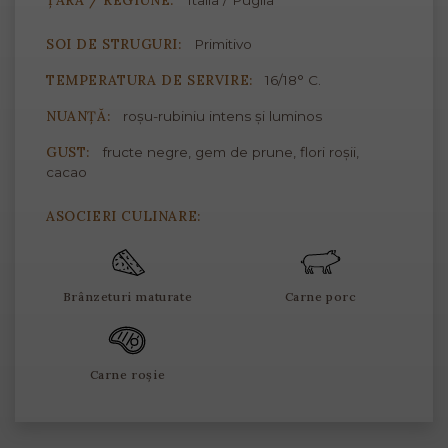
ȚARĂ / REGIUNE:
Italia / Puglia
SOI DE STRUGURI:
Primitivo
TEMPERATURA DE SERVIRE:
16/18° C.
NUANȚĂ:
roșu-rubiniu intens și luminos
GUST:
fructe negre, gem de prune, flori roșii,
cacao
ASOCIERI CULINARE:
Brânzeturi maturate
Carne porc
Carne roșie