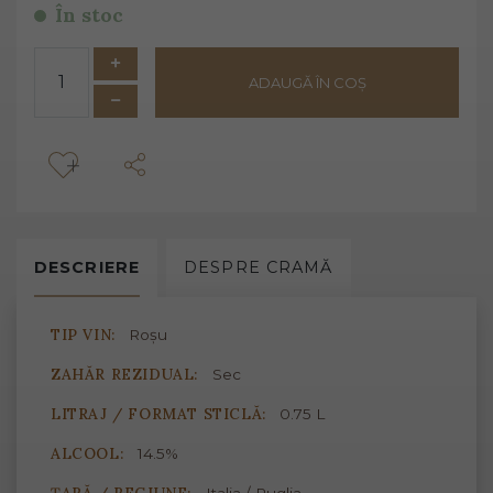
În stoc
ADAUGĂ ÎN COȘ
DESCRIERE
DESPRE
CRAMĂ
TIP VIN:
Roșu
ZAHĂR REZIDUAL:
Sec
LITRAJ / FORMAT STICLĂ:
0.75 L
ALCOOL:
14.5%