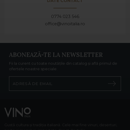
DATE CONTACT
0774 023 546
office@vinoitalia.ro
ABONEAZĂ-TE LA NEWSLETTER
Fii la curent cu toate noutățile din catalog și află primul de
ofertele noastre speciale.
Gustă cultura și tradiția italiană. Cele mai fine vinuri, deserturi,