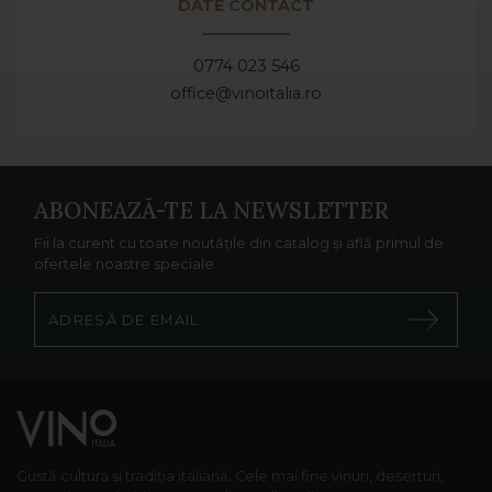
DATE CONTACT
0774 023 546
office@vinoitalia.ro
ABONEAZĂ-TE LA NEWSLETTER
Fii la curent cu toate noutățile din catalog și află primul de
ofertele noastre speciale.
Gustă cultura și tradiția italiană. Cele mai fine vinuri, deserturi,