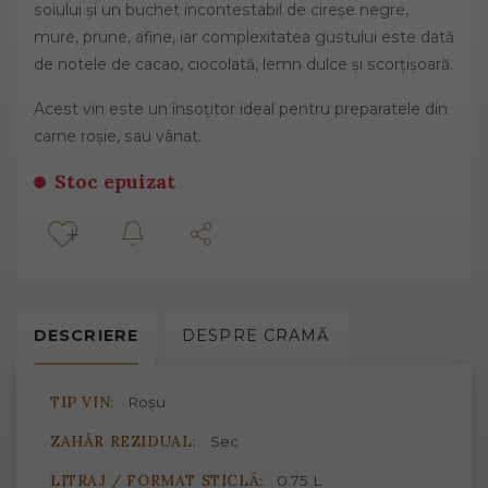
soiului și un buchet incontestabil de cireșe negre,
mure, prune, afine, iar complexitatea gustului este dată
de notele de cacao, ciocolată, lemn dulce și scorțișoară.
Acest vin este un însoțitor ideal pentru preparatele din
carne roșie, sau vânat.
Stoc epuizat
DESCRIERE
DESPRE
CRAMĂ
TIP VIN:
Roșu
ZAHĂR REZIDUAL:
Sec
LITRAJ / FORMAT STICLĂ:
0.75 L