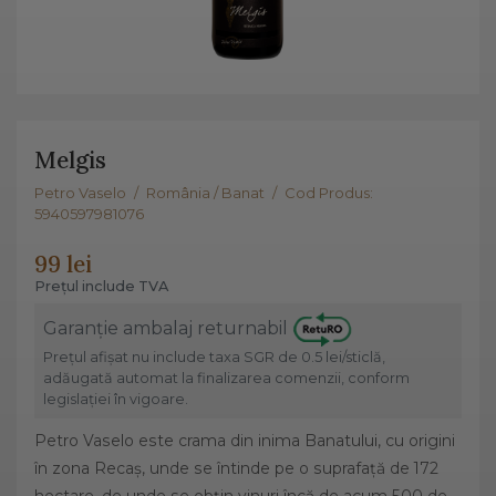
Melgis
Petro Vaselo
/
România / Banat
/
Cod Produs:
5940597981076
99 lei
Prețul include TVA
Garanție ambalaj returnabil
Prețul afișat nu include taxa SGR de 0.5 lei/sticlă,
adăugată automat la finalizarea comenzii, conform
legislației în vigoare.
Petro Vaselo este crama din inima Banatului, cu origini
în zona Recaș, unde se întinde pe o suprafață de 172
hectare, de unde se obțin vinuri încă de acum 500 de