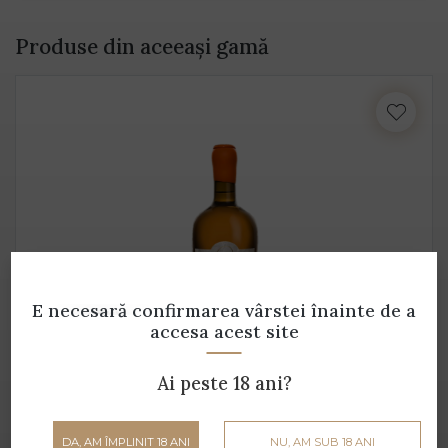
Produse din aceeași gamă
E necesară confirmarea vârstei
înainte de a
accesa acest site
Orange Winery
Ai peste 18 ani?
Petro Vaselo - 0.75 L - 14% alcool
199 lei
DA, AM ÎMPLINIT 18 ANI
NU, AM SUB 18 ANI