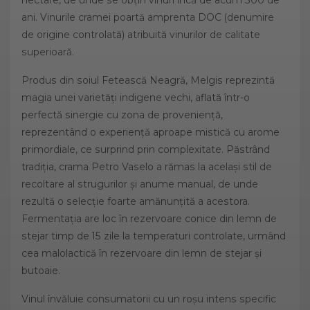
ani. Vinurile cramei poartă amprenta DOC (denumire
de origine controlată) atribuită vinurilor de calitate
superioară.
Produs din soiul Fetească Neagră, Melgis reprezintă
magia unei varietăţi indigene vechi, aflată într-o
perfectă sinergie cu zona de proveniență,
reprezentând o experienţă aproape mistică cu arome
primordiale, ce surprind prin complexitate. Păstrând
tradiția, crama Petro Vaselo a rămas la același stil de
recoltare al strugurilor și anume manual, de unde
rezultă o selecție foarte amănunțită a acestora.
Fermentația are loc în rezervoare conice din lemn de
stejar timp de 15 zile la temperaturi controlate, urmând
cea malolactică în rezervoare din lemn de stejar și
butoaie.
Vinul învăluie consumatorii cu un roșu intens specific