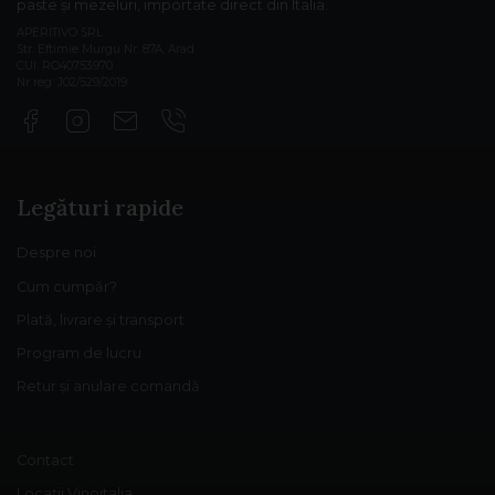
paste și mezeluri, importate direct din Italia.
APERITIVO SRL
Str. Eftimie Murgu Nr. 87A, Arad
CUI: RO40753970
Nr reg: J02/529/2019
Legături rapide
Despre noi
Cum cumpăr?
Plată, livrare și transport
Program de lucru
Retur și anulare comandă
Contact
Locații Vinoitalia