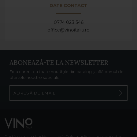
DATE CONTACT
0774 023 546
office@vinoitalia.ro
ABONEAZĂ-TE LA NEWSLETTER
Fii la curent cu toate noutățile din catalog și află primul de
ofertele noastre speciale.
Gustă cultura și tradiția italiană. Cele mai fine vinuri, deserturi,