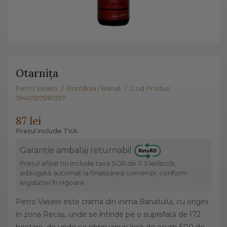
Otarnița
Petro Vaselo
/
România / Banat
/
Cod Produs:
5940597981397
87 lei
Prețul include TVA
Garanție ambalaj returnabil
Prețul afișat nu include taxa SGR de 0.5 lei/sticlă,
adăugată automat la finalizarea comenzii, conform
legislației în vigoare.
Petro Vaselo este crama din inima Banatului, cu origini
în zona Recaș, unde se întinde pe o suprafață de 172
hectare, de unde se obțin vinuri încă de acum 500 de