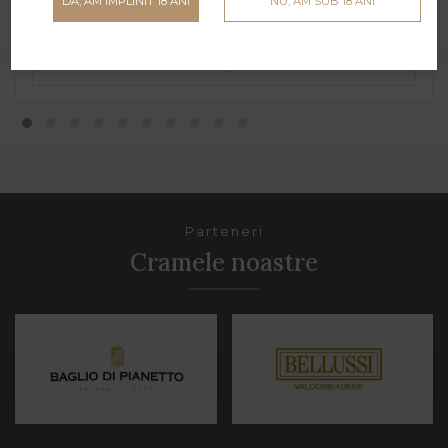
199 lei
DA, AM ÎMPLINIT 18 ANI
NU, AM SUB 18 ANI
Parteneri
Cramele noastre