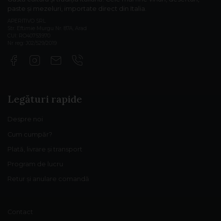
paste și mezeluri, importate direct din Italia.
APERITIVO SRL
Str. Eftimie Murgu Nr. 87A, Arad
CUI: RO40753970
Nr reg: J02/529/2019
Legături rapide
Despre noi
Cum cumpăr?
Plată, livrare și transport
Program de lucru
Retur și anulare comandă
Contact