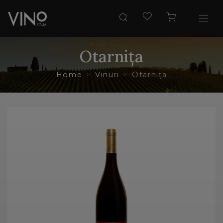
Otarnița
Home
Vinuri
Otarnița