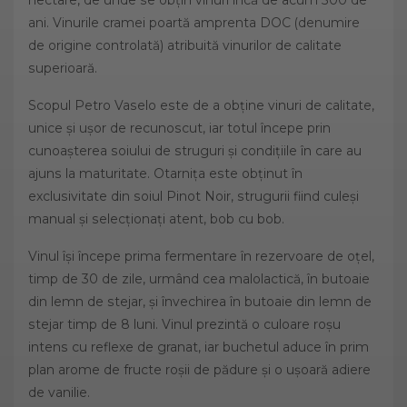
ani. Vinurile cramei poartă amprenta DOC (denumire
de origine controlată) atribuită vinurilor de calitate
superioară.
Scopul Petro Vaselo este de a obține vinuri de calitate,
unice și ușor de recunoscut, iar totul începe prin
cunoașterea soiului de struguri și condițiile în care au
ajuns la maturitate. Otarnița este obținut în
exclusivitate din soiul Pinot Noir, strugurii fiind culeși
manual și selecționați atent, bob cu bob.
Vinul își începe prima fermentare în rezervoare de oțel,
timp de 30 de zile, urmând cea malolactică, în butoaie
din lemn de stejar, și învechirea în butoaie din lemn de
stejar timp de 8 luni. Vinul prezintă o culoare roșu
intens cu reflexe de granat, iar buchetul aduce în prim
plan arome de fructe roșii de pădure și o ușoară adiere
de vanilie.