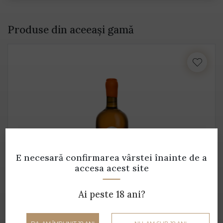
Produse din aceeași gamă
E necesară confirmarea vârstei
înainte de a
accesa acest site
Orange Winery
Ai peste 18 ani?
Petro Vaselo - 0.75 L - 14% alcool