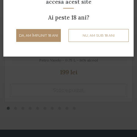
accesa acest site
Ai peste 18 ani?
DA, AM ÎMPLINIT 18 ANI
NU, AM SUB 18 ANI
Orange Winery
Petro Vaselo - 0.75 L - 14% alcool
199 lei