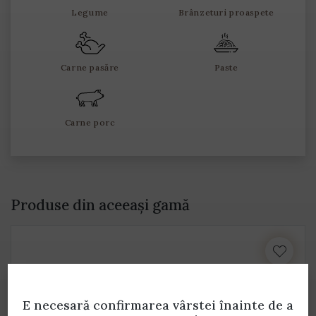
Legume
Brânzeturi proaspete
Carne pasăre
Paste
Carne porc
Produse din aceeași gamă
E necesară confirmarea vârstei
înainte de a