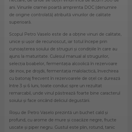
ani. Vinurile cramei poartă amprenta DOC (denumire
de origine controlată) atribuită vinurilor de calitate
superioară.
Scopul Petro Vaselo este de a obține vinuri de calitate,
unice și ușor de recunoscut, iar totul începe prin
cunoașterea soiului de struguri și condițiile în care au
ajuns la maturitate. Culesul manual al strugurilor,
selecţia boabelor, fermentaţia alcoolică în rezervoare
de inox, pe drojdii, fermentaţia malolactică, învechirea
cu batonaj frecvent în rezervoarele de oţel ce durează
între 3 şi 6 luni, toate conduc spre un rezultat
remarcabil, unde vinul păstrează foarte bine caracterul
soiului şi face oricând deliciul degustării.
Roșu de Petro Vaselo prezintă un buchet cald și
profund, cu arome de mure și coacăze negre, fructe
uscate și piper negru. Gustul este plin, rotund, tanic