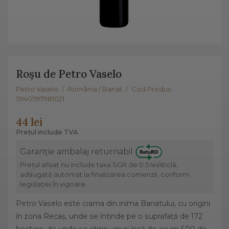
Roșu de Petro Vaselo
Petro Vaselo
/
România / Banat
/
Cod Produs:
5940597981021
44 lei
Prețul include TVA
Garanție ambalaj returnabil
Prețul afișat nu include taxa SGR de 0.5 lei/sticlă,
adăugată automat la finalizarea comenzii, conform
legislației în vigoare.
Petro Vaselo este crama din inima Banatului, cu origini
în zona Recaș, unde se întinde pe o suprafață de 172
hectare, de unde se obțin vinuri încă de acum 500 de