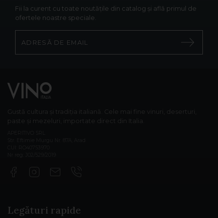
Fii la curent cu toate noutățile din catalog și află primul de
ofertele noastre speciale.
Gustă cultura și tradiția italiană. Cele mai fine vinuri, deserturi,
paste și mezeluri, importate direct din Italia.
APERITIVO SRL
Str. Eftimie Murgu Nr. 87A, Arad
CUI: RO40753970
Nr reg: J02/529/2019
Legături rapide