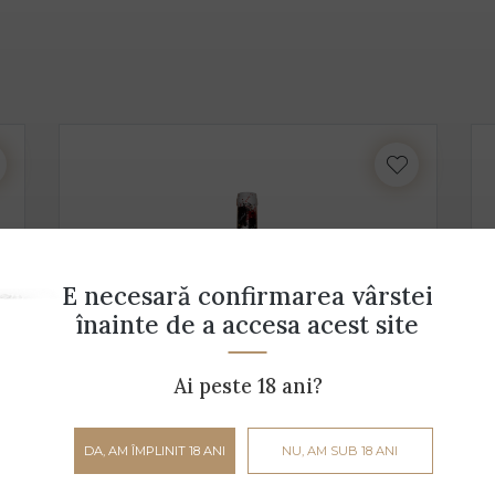
E necesară confirmarea vârstei
înainte de a accesa acest site
Ai peste 18 ani?
Roșu de Petro Vaselo
DA, AM ÎMPLINIT 18 ANI
NU, AM SUB 18 ANI