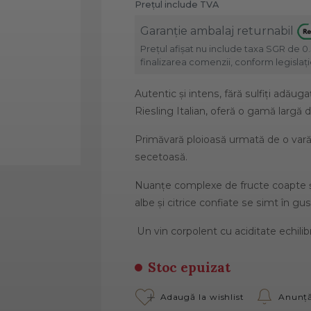
Prețul include TVA
Garanție ambalaj returnabil
Prețul afișat nu include taxa SGR de 0.
finalizarea comenzii, conform legislație
Autentic și intens, fără sulfiţi adăug
Riesling Italian, oferă o gamă largă d
Primăvară ploioasă urmată de o vară 
secetoasă.
Nuanţe complexe de fructe coapte și 
albe și citrice confiate se simt în gus
Un vin corpolent cu aciditate echilib
Stoc epuizat
Adaugă la wishlist
Anunță