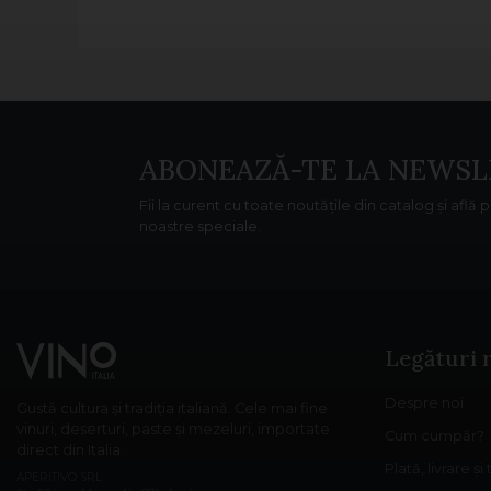
ABONEAZĂ-TE LA NEWSL
Fii la curent cu toate noutățile din catalog și află 
noastre speciale.
Legături 
Despre noi
Gustă cultura și tradiția italiană. Cele mai fine
vinuri, deserturi, paste și mezeluri, importate
Cum cumpăr?
direct din Italia.
Plată, livrare și
APERITIVO SRL