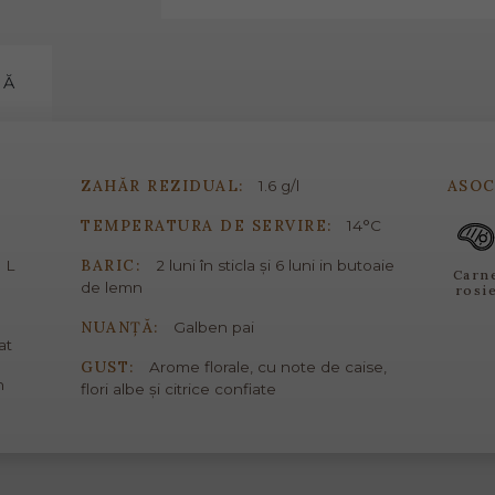
MĂ
ZAHĂR REZIDUAL:
ASOC
1.6 g/l
TEMPERATURA DE SERVIRE:
14°C
BARIC:
 L
2 luni în sticla și 6 luni in butoaie
Carn
de lemn
rosi
NUANȚĂ:
Galben pai
at
GUST:
Arome florale, cu note de caise,
n
flori albe și citrice confiate