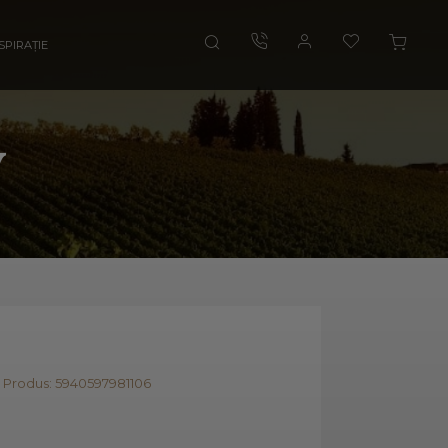
SPIRAȚIE
y
 Produs: 5940597981106