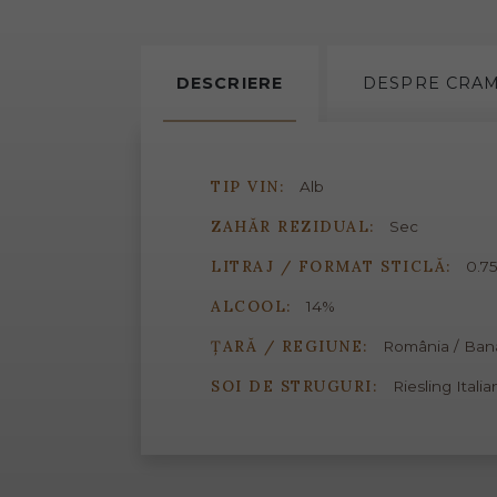
DESCRIERE
DESPRE
CRA
TIP VIN:
Alb
ZAHĂR REZIDUAL:
Sec
LITRAJ / FORMAT STICLĂ:
0.75
ALCOOL:
14%
ȚARĂ / REGIUNE:
România / Ban
SOI DE STRUGURI:
Riesling Italia