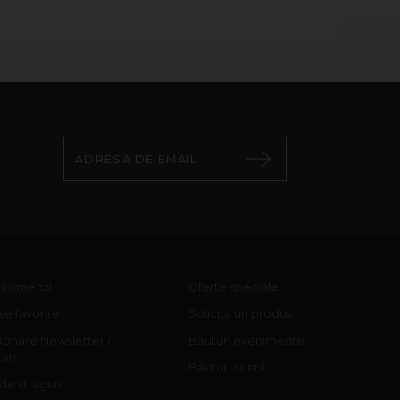
c comenzi
Oferte speciale
e favorite
Solicită un produs
onare Newsletter /
Băuturi evenimente
cări
Băuturi nuntă
 de struguri