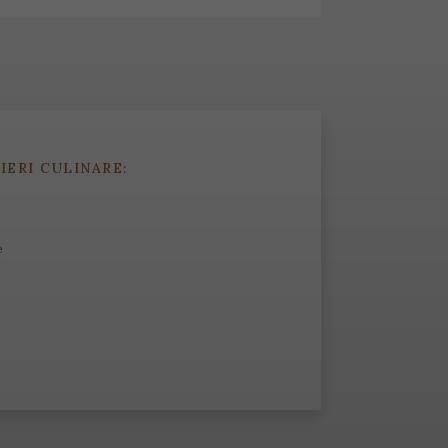
IERI CULINARE:
e
e