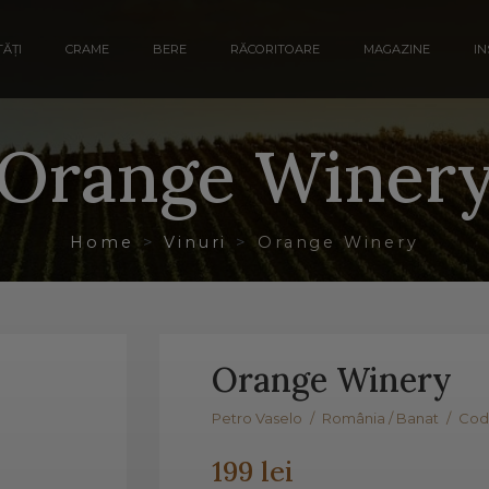
ĂȚI
CRAME
BERE
RĂCORITOARE
MAGAZINE
IN
Orange Winer
Home
Vinuri
Orange Winery
Orange Winery
Petro Vaselo
/
România / Banat
/
Cod
199 lei