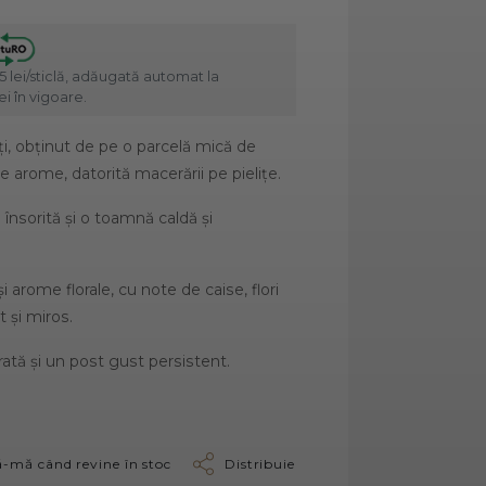
5 lei/sticlă, adăugată automat la
i în vigoare.
aţi, obţinut de pe o parcelă mică de
e arome, datorită macerării pe pieliţe.
însorită şi o toamnă caldă şi
arome florale, cu note de caise, flori
t și miros.
rată și un post gust persistent.
-mă când revine în stoc
Distribuie