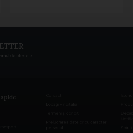
ETTER
primul de ofertele
rapide
Contact
Istori
Locații Vinoitalia
Produs
Termeni și condiții
Dezab
Notifi
Prelucrarea datelor cu caracter
 transport
personal
Soiuri