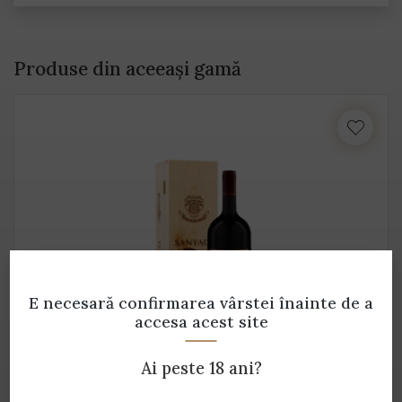
Produse din aceeași gamă
E necesară confirmarea vârstei
înainte de a
accesa acest site
Terre Brune Carignano del Sulcis DOC (cutie
Ai peste 18 ani?
lemn) - 1.5 L