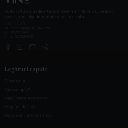
Gustă cultura și tradiția italiană. Cele mai fine vinuri, deserturi,
paste și mezeluri, importate direct din Italia.
APERITIVO SRL
Str. Eftimie Murgu Nr. 87A, Arad
CUI: RO40753970
Nr reg: J02/529/2019
Legături rapide
Despre noi
Cum cumpăr?
Plată, livrare și transport
Program de lucru
Retur și anulare comandă