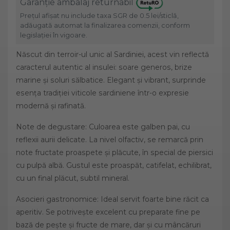
Garanție ambalaj returnabil
Prețul afișat nu include taxa SGR de 0.5 lei/sticlă,
adăugată automat la finalizarea comenzii, conform
legislației în vigoare.
Născut din terroir-ul unic al Sardiniei, acest vin reflectă
caracterul autentic al insulei: soare generos, brize
marine și soluri sălbatice. Elegant și vibrant, surprinde
esența tradiției viticole sardiniene într-o expresie
modernă și rafinată.
Note de degustare: Culoarea este galben pai, cu
reflexii aurii delicate. La nivel olfactiv, se remarcă prin
note fructate proaspete și plăcute, în special de piersici
cu pulpă albă. Gustul este proaspăt, catifelat, echilibrat,
cu un final plăcut, subtil mineral.
Asocieri gastronomice: Ideal servit foarte bine răcit ca
aperitiv. Se potrivește excelent cu preparate fine pe
bază de pește și fructe de mare, dar și cu mâncăruri