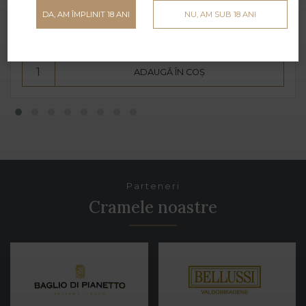
Cantina di Santadi - 1.5 L - 15% alcool
DA, AM ÎMPLINIT 18 ANI
NU, AM SUB 18 ANI
669 lei
ADAUGĂ ÎN COȘ
Parteneri
Cramele noastre