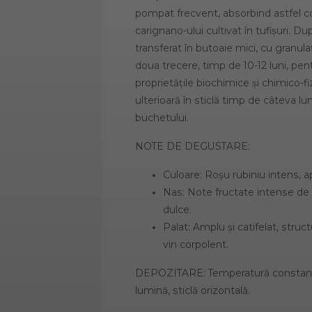
pompat frecvent, absorbind astfel com
carignano-ului cultivat în tufișuri. D
transferat în butoaie mici, cu granulaț
doua trecere, timp de 10-12 luni, pen
proprietățile biochimice și chimico-fi
ulterioară în sticlă timp de câteva l
buchetului.
NOTE DE DEGUSTARE:
Culoare: Roșu rubiniu intens, a
Nas: Note fructate intense de mu
dulce.
Palat: Amplu și catifelat, struc
vin corpolent.
DEPOZITARE: Temperatură constantă 
lumină, sticlă orizontală.