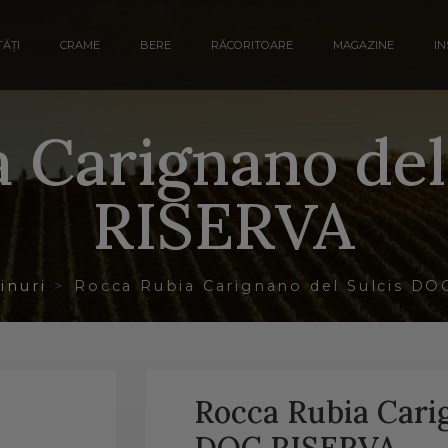
ĂȚI
CRAME
BERE
RĂCORITOARE
MAGAZINE
IN
 Carignano del
RISERVA
inuri
Rocca Rubia Carignano del Sulcis D
Rocca Rubia Carig
DOC RISERVA