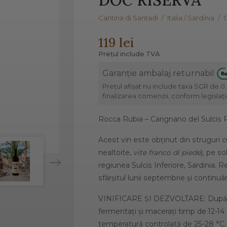
Cantina di Santadi
/
Italia / Sardinia
/
C
119 lei
Prețul include TVA
Garanție ambalaj returnabil
Prețul afișat nu include taxa SGR de 0.
finalizarea comenzii, conform legislație
Rocca Rubia – Carignano del Sulcis 
Acest vin este obținut din struguri c
nealtoite,
vite franco di piede
), pe so
regiunea Sulcis Inferiore, Sardinia. 
sfârșitul lunii septembrie și continu
VINIFICARE ȘI DEZVOLTARE: După cio
fermentați și macerați timp de 12-14 z
temperatură controlată de 25-28 °C.