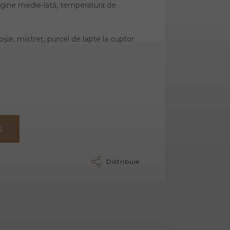
gine medie-lată, temperatura de
șie, mistreț, purcel de lapte la cuptor
Ș
Distribuie