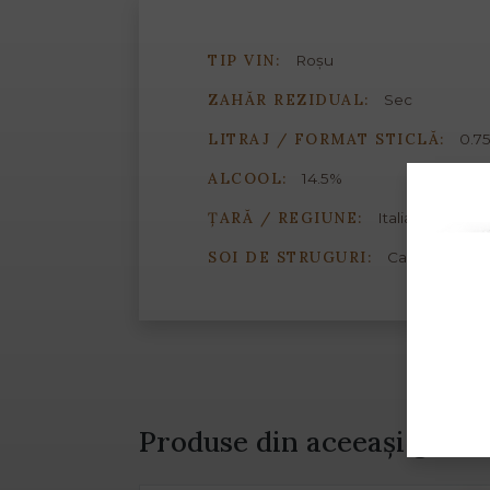
TIP VIN:
Roșu
ZAHĂR REZIDUAL:
Sec
LITRAJ / FORMAT STICLĂ:
0.75
ALCOOL:
14.5%
ȚARĂ / REGIUNE:
Italia / Sardinia
SOI DE STRUGURI:
Carignano
Produse din aceeași gamă