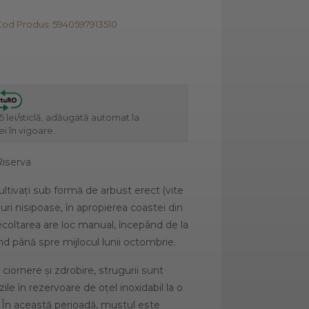
od Produs: 5940597913510
5 lei/sticlă, adăugată automat la
i în vigoare.
Riserva
ultivați sub formă de arbust erect (vite
luri nisipoase, în apropierea coastei din
Recoltarea are loc manual, începând de la
ând până spre mijlocul lunii octombrie.
rnere și zdrobire, strugurii sunt
ile în rezervoare de oțel inoxidabil la o
 În această perioadă, mustul este