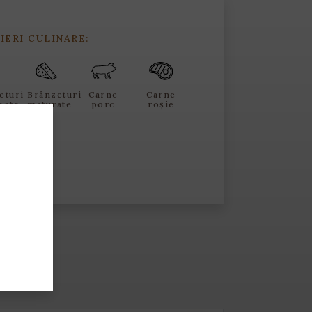
IERI CULINARE:
eturi
Brânzeturi
Carne
Carne
pete
maturate
porc
roșie