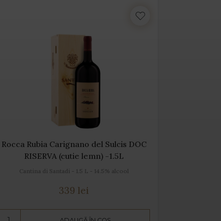
Rocca Rubia Carignano del Sulcis DOC
Rocca Ru
RISERVA (cutie lemn) -1.5L
RI
Cantina di Santadi - 1.5 L - 14.5% alcool
Canti
339 lei
ADAUGĂ ÎN COȘ