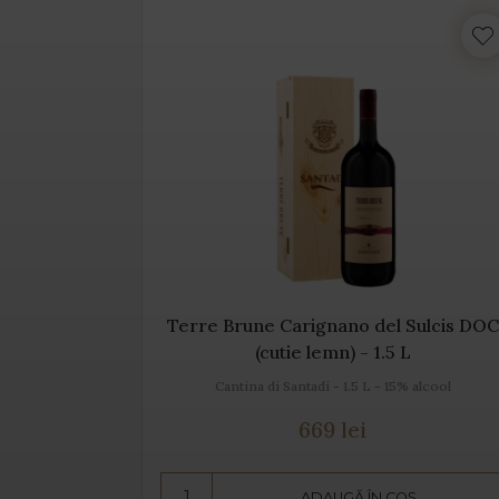
Sulcis DOC
Terre Brune Carignano del Sulcis DOC
(cutie lemn) - 1.5 L
 alcool
Cantina di Santadi - 1.5 L - 15% alcool
669 lei
Ș
ADAUGĂ ÎN COȘ