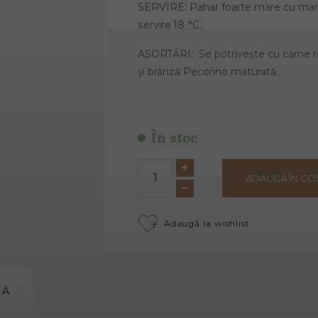
SERVIRE: Pahar foarte mare cu mar
servire 18 °C.
ASORTĂRI:
Se potrivește cu carne ro
și brânză Pecorino maturată.
În stoc
ADAUGĂ ÎN CO
Adaugă la wishlist
MĂ