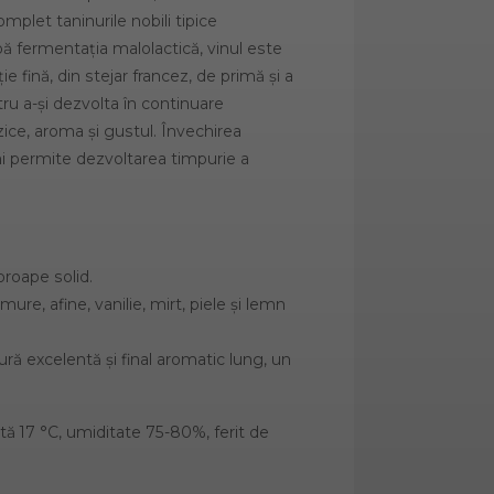
plet taninurile nobili tipice
upă fermentația malolactică, vinul este
ie fină, din stejar francez, de primă și a
tru a-și dezvolta în continuare
zice, aroma și gustul. Învechirea
uni permite dezvoltarea timpurie a
proape solid.
re, afine, vanilie, mirt, piele și lemn
tură excelentă și final aromatic lung, un
17 °C, umiditate 75-80%, ferit de