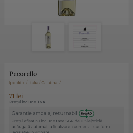
Pecorello
Ippolito
/
Italia / Calabria
/
71 lei
Prețul include TVA
Garanție ambalaj returnabil
Prețul afișat nu include taxa SGR de 0.5 lei/sticlă,
adăugată automat la finalizarea comenzii, conform
legislației în vigoare.