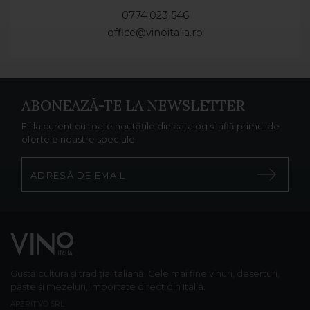
0774 023 546
office@vinoitalia.ro
ABONEAZĂ-TE LA NEWSLETTER
Fii la curent cu toate noutățile din catalog și află primul de
ofertele noastre speciale.
Gustă cultura și tradiția italiană. Cele mai fine vinuri, deserturi,
paste și mezeluri, importate direct din Italia.
APERITIVO SRL