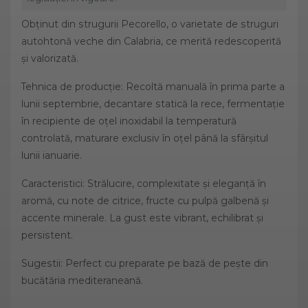
Obținut din strugurii Pecorello, o varietate de struguri
autohtonă veche din Calabria, ce merită redescoperită
și valorizată.
Tehnica de producție: Recoltă manuală în prima parte a
lunii septembrie, decantare statică la rece, fermentație
în recipiente de oțel inoxidabil la temperatură
controlată, maturare exclusiv în oțel până la sfârșitul
lunii ianuarie.
Caracteristici: Strălucire, complexitate și eleganță în
aromă, cu note de citrice, fructe cu pulpă galbenă și
accente minerale. La gust este vibrant, echilibrat și
persistent.
Sugestii: Perfect cu preparate pe bază de pește din
bucătăria mediteraneană.