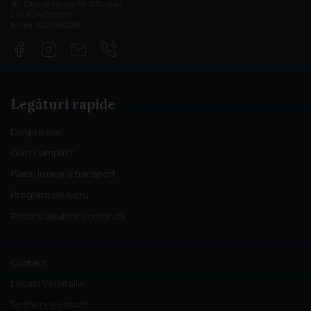
Str. Eftimie Murgu Nr. 87A, Arad
CUI: RO40753970
Nr reg: J02/529/2019
Legături rapide
Despre noi
Cum cumpăr?
Plată, livrare și transport
Program de lucru
Retur și anulare comandă
Contact
Locații Vinoitalia
Termeni și condiții