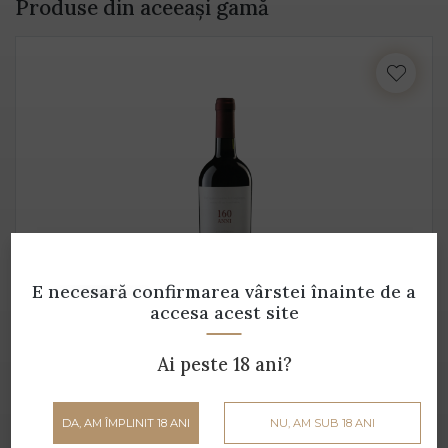
Produse din aceeași gamă
E necesară confirmarea vârstei
înainte de a
accesa acest site
160 Anni
Ai peste 18 ani?
Ippolito - 0.75 L - 14.5% alcool
158 lei
DA, AM ÎMPLINIT 18 ANI
NU, AM SUB 18 ANI