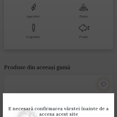
Aperitiv
Paste
Legume
Pește
Produse din aceeași gamă
E necesară confirmarea vârstei
înainte de a
accesa acest site