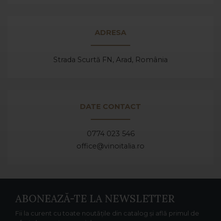
ADRESA
Strada Scurtă FN, Arad,
România
DATE CONTACT
0774 023 546
office@vinoitalia.ro
ABONEAZĂ-TE LA NEWSLETTER
Fii la curent cu toate noutățile din catalog și află primul de