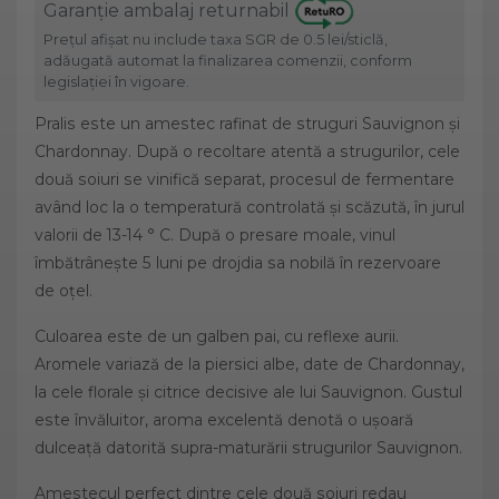
Garanție ambalaj returnabil
Prețul afișat nu include taxa SGR de 0.5 lei/sticlă,
adăugată automat la finalizarea comenzii, conform
legislației în vigoare.
Pralis este un amestec rafinat de struguri Sauvignon și
Chardonnay. După o recoltare atentă a strugurilor, cele
două soiuri se vinifică separat, procesul de fermentare
având loc la o temperatură controlată și scăzută, în jurul
valorii de 13-14 ° C. După o presare moale, vinul
îmbătrânește 5 luni pe drojdia sa nobilă în rezervoare
de oțel.
Culoarea este de un galben pai, cu reflexe aurii.
Aromele variază de la piersici albe, date de Chardonnay,
la cele florale și citrice decisive ale lui Sauvignon. Gustul
este învăluitor, aroma excelentă denotă o ușoară
dulceață datorită supra-maturării strugurilor Sauvignon.
Amestecul perfect dintre cele două soiuri redau