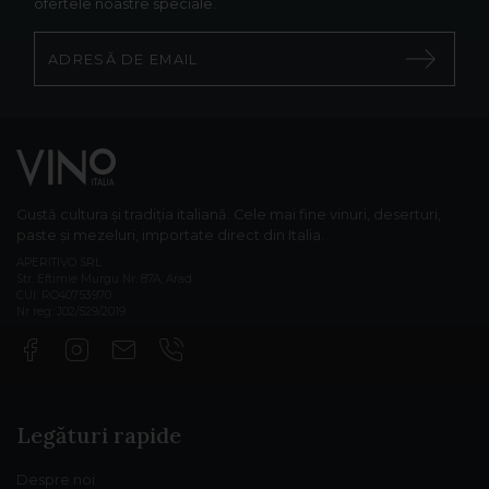
ofertele noastre speciale.
Gustă cultura și tradiția italiană. Cele mai fine vinuri, deserturi,
paste și mezeluri, importate direct din Italia.
APERITIVO SRL
Str. Eftimie Murgu Nr. 87A, Arad
CUI: RO40753970
Nr reg: J02/529/2019
Legături rapide
Despre noi