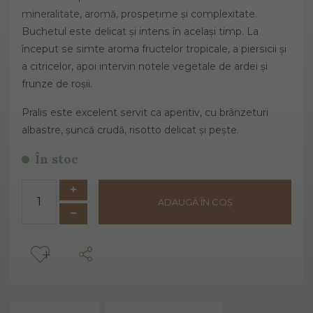
mineralitate, aromă, prospețime și complexitate.
Buchetul este delicat și intens în același timp. La
început se simte aroma fructelor tropicale, a piersicii și
a citricelor, apoi intervin notele vegetale de ardei și
frunze de roșii.
Pralis este excelent servit ca aperitiv, cu brânzeturi
albastre, șuncă crudă, risotto delicat și pește.
În stoc
ADAUGĂ ÎN COȘ