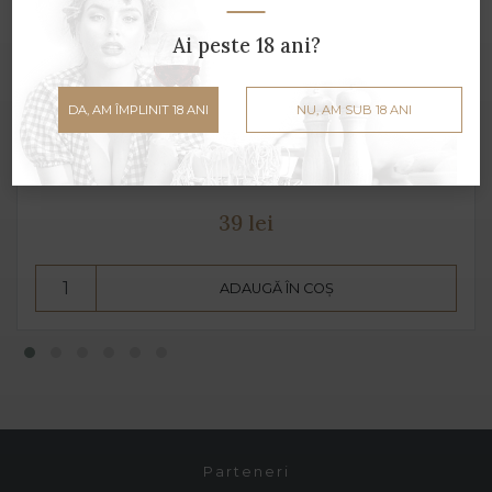
Ai peste 18 ani?
DA, AM ÎMPLINIT 18 ANI
NU, AM SUB 18 ANI
Prosecco P DOC Extra dry
Paladin - 0.75 L - 11% alcool
39 lei
ADAUGĂ ÎN COȘ
Parteneri