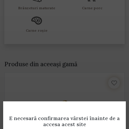
Brânzeturi maturate
Carne porc
Carne roșie
Produse din aceeași gamă
E necesară confirmarea vârstei
înainte de a
accesa acest site