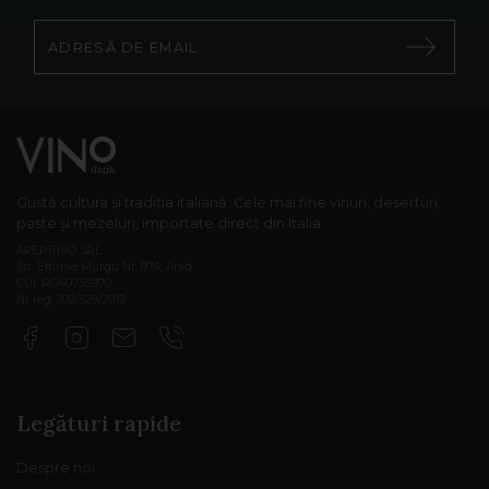
Gustă cultura și tradiția italiană. Cele mai fine vinuri, deserturi,
paste și mezeluri, importate direct din Italia.
APERITIVO SRL
Str. Eftimie Murgu Nr. 87A, Arad
CUI: RO40753970
Nr reg: J02/529/2019
Legături rapide
Despre noi