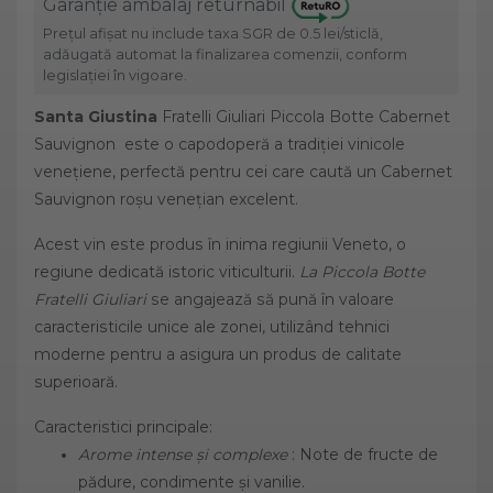
Garanție ambalaj returnabil
Prețul afișat nu include taxa SGR de 0.5 lei/sticlă,
adăugată automat la finalizarea comenzii, conform
legislației în vigoare.
Santa
Giustina
Fratelli Giuliari Piccola Botte Cabernet
Sauvignon este o capodoperă a tradiției vinicole
venețiene, perfectă pentru cei care caută un Cabernet
Sauvignon roșu venețian
excelent.
Acest vin este produs în inima regiunii Veneto, o
regiune dedicată istoric viticulturii.
La Piccola Botte
Fratelli Giuliari
se angajează să pună în valoare
caracteristicile unice ale zonei, utilizând tehnici
moderne pentru a asigura un produs de calitate
superioară.
Caracteristici principale:
Arome intense și complexe
: Note de fructe de
pădure, condimente și vanilie.