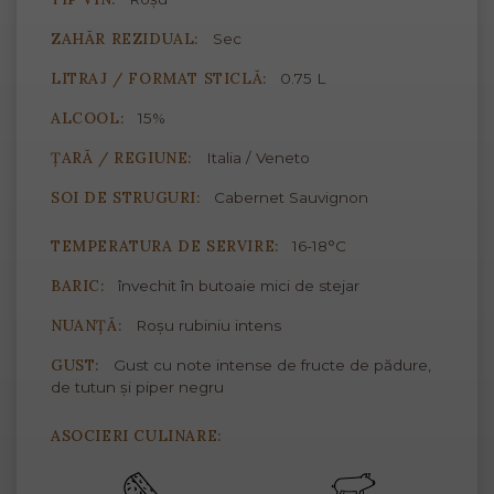
ZAHĂR REZIDUAL:
Sec
LITRAJ / FORMAT STICLĂ:
0.75 L
ALCOOL:
15%
ȚARĂ / REGIUNE:
Italia / Veneto
SOI DE STRUGURI:
Cabernet Sauvignon
TEMPERATURA DE SERVIRE:
16-18°C
BARIC:
învechit în butoaie mici de stejar
NUANȚĂ:
Roșu rubiniu intens
GUST:
Gust cu note intense de fructe de pădure,
de tutun și piper negru
ASOCIERI CULINARE: