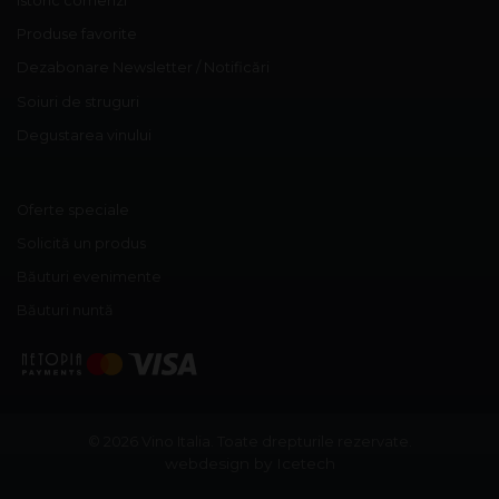
Istoric comenzi
Produse favorite
Dezabonare Newsletter / Notificări
Soiuri de struguri
Degustarea vinului
Oferte speciale
Solicită un produs
Băuturi evenimente
Băuturi nuntă
© 2026 Vino Italia.
Toate drepturile rezervate.
webdesign by Icetech