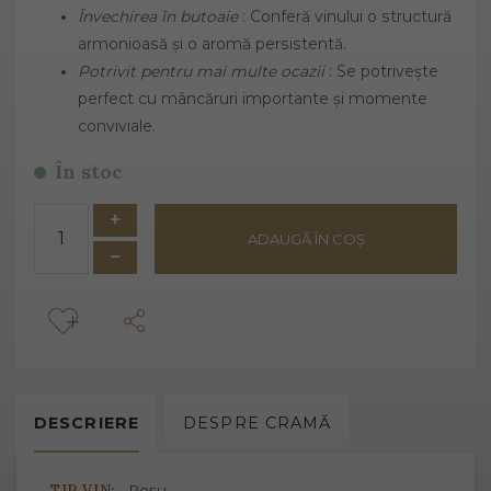
Învechirea în butoaie
: Conferă vinului o structură
armonioasă și o aromă persistentă.
Potrivit pentru mai multe ocazii
: Se potrivește
perfect cu mâncăruri importante și momente
conviviale.
În stoc
ADAUGĂ ÎN COȘ
DESCRIERE
DESPRE
CRAMĂ
TIP VIN:
Roșu