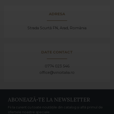
ADRESA
Strada Scurtă FN, Arad,
România
DATE CONTACT
0774 023 546
office@vinoitalia.ro
ABONEAZĂ-TE LA NEWSLETTER
Fii la curent cu toate noutățile din catalog și află primul de
ofertele noastre speciale.