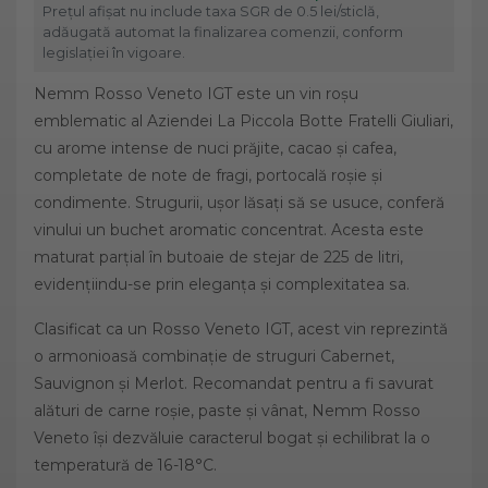
Prețul afișat nu include taxa SGR de 0.5 lei/sticlă,
adăugată automat la finalizarea comenzii, conform
legislației în vigoare.
Nemm Rosso Veneto IGT este un vin roșu
emblematic al Aziendei La Piccola Botte Fratelli Giuliari,
cu arome intense de nuci prăjite, cacao și cafea,
completate de note de fragi, portocală roșie și
condimente. Strugurii, ușor lăsați să se usuce, conferă
vinului un buchet aromatic concentrat. Acesta este
maturat parțial în butoaie de stejar de 225 de litri,
evidențiindu-se prin eleganța și complexitatea sa.
Clasificat ca un Rosso Veneto IGT, acest vin reprezintă
o armonioasă combinație de struguri Cabernet,
Sauvignon și Merlot. Recomandat pentru a fi savurat
alături de carne roșie, paste și vânat, Nemm Rosso
Veneto își dezvăluie caracterul bogat și echilibrat la o
temperatură de 16-18°C.