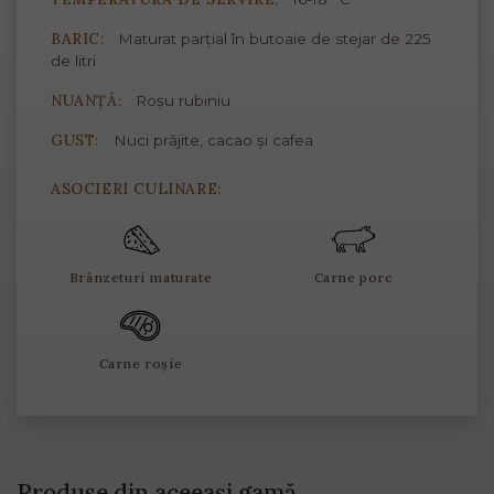
BARIC:
Maturat parțial în butoaie de stejar de 225
de litri
NUANȚĂ:
Roșu rubiniu
GUST:
Nuci prăjite, cacao și cafea
ASOCIERI CULINARE:
Brânzeturi maturate
Carne porc
Carne roșie
Produse din aceeași gamă