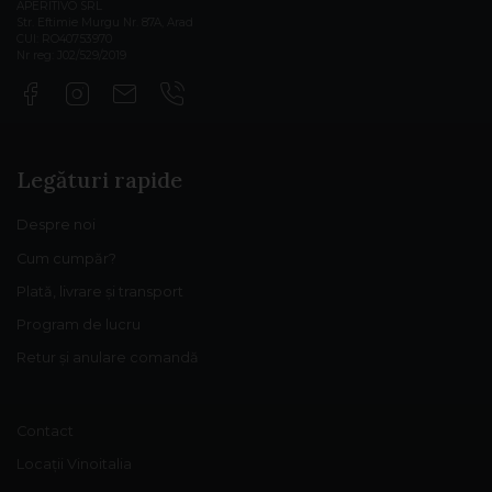
APERITIVO SRL
Str. Eftimie Murgu Nr. 87A, Arad
CUI: RO40753970
Nr reg: J02/529/2019
Legături rapide
Despre noi
Cum cumpăr?
Plată, livrare și transport
Program de lucru
Retur și anulare comandă
Contact
Locații Vinoitalia