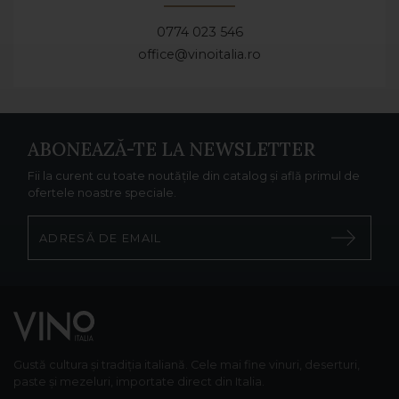
0774 023 546
office@vinoitalia.ro
ABONEAZĂ-TE LA NEWSLETTER
Fii la curent cu toate noutățile din catalog și află primul de
ofertele noastre speciale.
Gustă cultura și tradiția italiană. Cele mai fine vinuri, deserturi,
paste și mezeluri, importate direct din Italia.