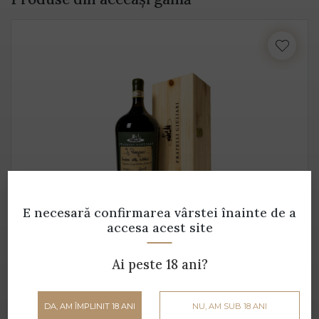
E necesară confirmarea vârstei
înainte de a
accesa acest site
J Prognai Amarone della Valpolicella Classico
DOCG (cutie lemn) 1,5 L
Ai peste 18 ani?
Fratelli Giuliari - 1.5 L - 17% alcool
1050 lei
DA, AM ÎMPLINIT 18 ANI
NU, AM SUB 18 ANI