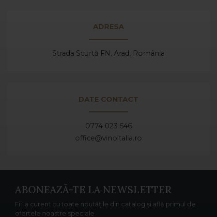
ADRESA
Strada Scurtă FN, Arad,
România
DATE CONTACT
0774 023 546
office@vinoitalia.ro
ABONEAZĂ-TE LA NEWSLETTER
Fii la curent cu toate noutățile din catalog și află primul de
ofertele noastre speciale.