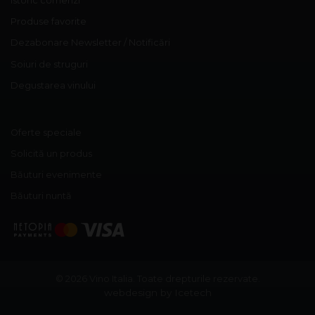
Istoric comenzi
Produse favorite
Dezabonare Newsletter / Notificări
Soiuri de struguri
Degustarea vinului
Oferte speciale
Solicită un produs
Băuturi evenimente
Băuturi nuntă
© 2026 Vino Italia.
Toate drepturile rezervate.
webdesign by Icetech