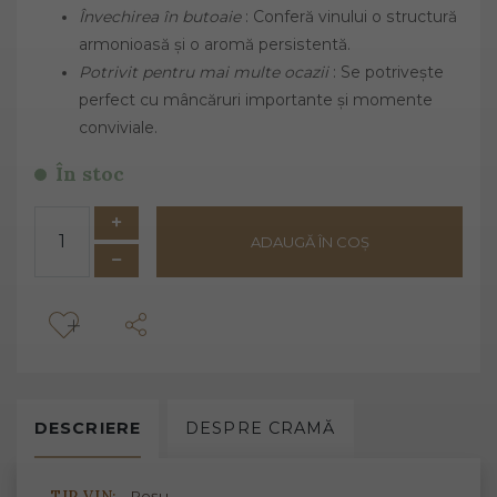
Învechirea în butoaie
: Conferă vinului o structură
armonioasă și o aromă persistentă.
Potrivit pentru mai multe ocazii
: Se potrivește
perfect cu mâncăruri importante și momente
conviviale.
În stoc
ADAUGĂ ÎN COȘ
DESCRIERE
DESPRE
CRAMĂ
TIP VIN:
Roșu