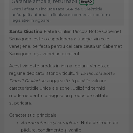
Garanție ambalaj returnabil
Prețul afișat nu include taxa SGR de 0.5 lei/sticlă,
adăugată automat la finalizarea comenzii, conform
legislației în vigoare.
Santa
Giustina
Fratelli Giuliari Piccola Botte Cabernet
Sauvignon este o capodoperă a tradiției vinicole
venețiene, perfectă pentru cei care caută un Cabernet
Sauvignon roșu venețian
excelent.
Acest vin este produs în inima regiunii Veneto, o
regiune dedicată istoric viticulturii.
La Piccola Botte
Fratelli Giuliari
se angajează să pună în valoare
caracteristicile unice ale zonei, utilizând tehnici
moderne pentru a asigura un produs de calitate
superioară.
Caracteristici principale:
Arome intense și complexe
: Note de fructe de
pădure, condimente și vanilie.