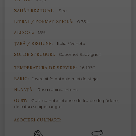
ZAHĂR REZIDUAL:
Sec
LITRAJ / FORMAT STICLĂ:
0.75 L
ALCOOL:
15%
ȚARĂ / REGIUNE:
Italia / Veneto
SOI DE STRUGURI:
Cabernet Sauvignon
TEMPERATURA DE SERVIRE:
16-18°C
BARIC:
învechit în butoaie mici de stejar
NUANȚĂ:
Roșu rubiniu intens
GUST:
Gust cu note intense de fructe de pădure,
de tutun și piper negru
ASOCIERI CULINARE: