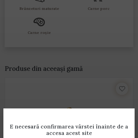
Brânzeturi maturate
Carne porc
Carne roșie
Produse din aceeași gamă
E necesară confirmarea vârstei
înainte de a
accesa acest site