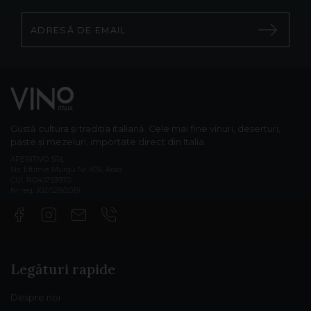
Gustă cultura și tradiția italiană. Cele mai fine vinuri, deserturi,
paste și mezeluri, importate direct din Italia.
APERITIVO SRL
Str. Eftimie Murgu Nr. 87A, Arad
CUI: RO40753970
Nr reg: J02/529/2019
Legături rapide
Despre noi